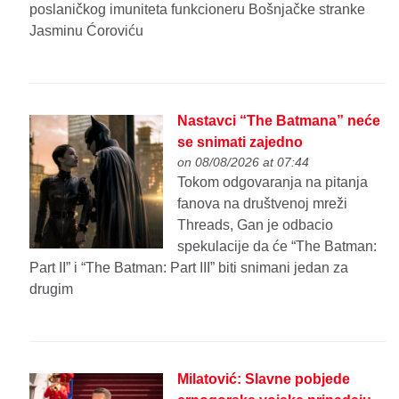
poslaničkog imuniteta funkcioneru Bošnjačke stranke
Jasminu Ćoroviću
Nastavci “The Batmana” neće
se snimati zajedno
on 08/08/2026 at 07:44
Tokom odgovaranja na pitanja
fanova na društvenoj mreži
Threads, Gan je odbacio
spekulacije da će “The Batman:
Part II” i “The Batman: Part III” biti snimani jedan za
drugim
Milatović: Slavne pobjede