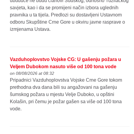
ubuduće ne budu članovi Sudskog, odnosno Tužilačkog
savjeta, kao i da se promijeni način izbora uglednih
pravnika u ta tijela. Predlozi su dostavljeni Ustavnom
odboru Skupštine Crne Gore u okviru javne rasprave o
izmjenama Ustava.
Vazduhoplovstvo Vojske CG: U gašenju požara u
Veljem Dubokom nasuto više od 100 tona vode
on 08/08/2026 at 08:32
Pripadnici Vazduhoplovstva Vojske Crne Gore tokom
prethodna dva dana bili su angažovani na gašenju
šumskog požara u mjestu Velje Duboko, u opštini
Kolašin, pri čemu je požar gašen sa više od 100 tona
vode.