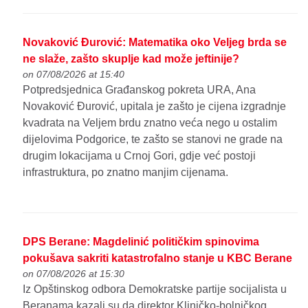
Novaković Đurović: Matematika oko Veljeg brda se
ne slaže, zašto skuplje kad može jeftinije?
on 07/08/2026 at 15:40
Potpredsjednica Građanskog pokreta URA, Ana
Novaković Đurović, upitala je zašto je cijena izgradnje
kvadrata na Veljem brdu znatno veća nego u ostalim
dijelovima Podgorice, te zašto se stanovi ne grade na
drugim lokacijama u Crnoj Gori, gdje već postoji
infrastruktura, po znatno manjim cijenama.
DPS Berane: Magdelinić političkim spinovima
pokušava sakriti katastrofalno stanje u KBC Berane
on 07/08/2026 at 15:30
Iz Opštinskog odbora Demokratske partije socijalista u
Beranama kazali su da direktor Kliničko-bolničkog