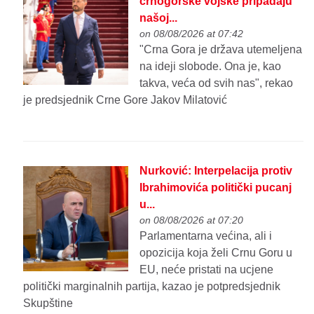
crnogorske vojske pripadaju
našoj...
on 08/08/2026 at 07:42
"Crna Gora je država utemeljena
na ideji slobode. Ona je, kao
takva, veća od svih nas", rekao
je predsjednik Crne Gore Jakov Milatović
Nurković: Interpelacija protiv
Ibrahimovića politički pucanj
u...
on 08/08/2026 at 07:20
Parlamentarna većina, ali i
opozicija koja želi Crnu Goru u
EU, neće pristati na ucjene
politički marginalnih partija, kazao je potpredsjednik
Skupštine