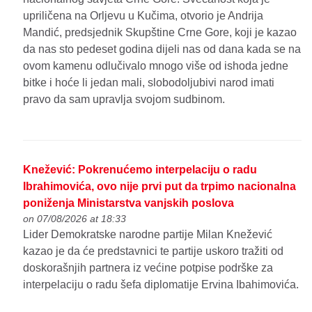
upriličena na Orljevu u Kučima, otvorio je Andrija
Mandić, predsjednik Skupštine Crne Gore, koji je kazao
da nas sto pedeset godina dijeli nas od dana kada se na
ovom kamenu odlučivalo mnogo više od ishoda jedne
bitke i hoće li jedan mali, slobodoljubivi narod imati
pravo da sam upravlja svojom sudbinom.
Knežević: Pokrenućemo interpelaciju o radu
Ibrahimovića, ovo nije prvi put da trpimo nacionalna
poniženja Ministarstva vanjskih poslova
on 07/08/2026 at 18:33
Lider Demokratske narodne partije Milan Knežević
kazao je da će predstavnici te partije uskoro tražiti od
doskorašnjih partnera iz većine potpise podrške za
interpelaciju o radu šefa diplomatije Ervina Ibahimovića.