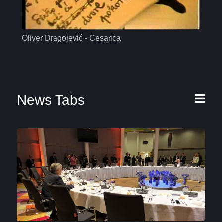
Oliver Dragojević - Cesarica
Mas
News Tabs