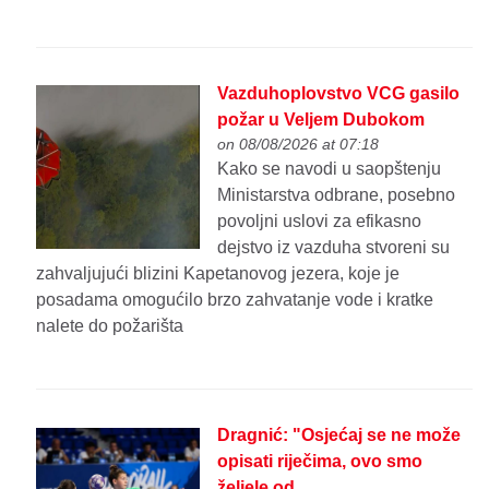
Vazduhoplovstvo VCG gasilo
požar u Veljem Dubokom
on 08/08/2026 at 07:18
Kako se navodi u saopštenju
Ministarstva odbrane, posebno
povoljni uslovi za efikasno
dejstvo iz vazduha stvoreni su
zahvaljujući blizini Kapetanovog jezera, koje je
posadama omogućilo brzo zahvatanje vode i kratke
nalete do požarišta
Dragnić: "Osjećaj se ne može
opisati riječima, ovo smo
željele od...