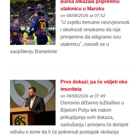
Barsa otkazala pripremnu
utakmicu u Maroku
on 08/08/2026 at 07:52
"U svjetlu trenutne neizvjesnosti
i okolnosti smatramo da nije
primjereno da odigramo ovu
utakmicu", navodi se u
saopštenju Barselone
Prvo dokazi, pa će vidjeti oko
imuniteta
on 08/08/2026 at 07:49
Osnovno državno tužilaštvo u
Bijelom Polju tek nakon
prikupljanja svih dokaza,
saslušanja i provjera će donijeti
odluku o tome da li će pokrenuti postupak skidanja