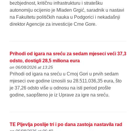
bezbjednost, kritičnu infrastrukturu i stratešku
autonomiju ocijenio je Mladen Grgić, saradnik u nastavi
na Fakultetu političkih nauka u Podgorici i nekadašnji
direktor Agencije za investicije Crne Gore.
Prihodi od igara na sreću za sedam mjeseci veći 37,3
odsto, dostigli 28,5 miliona eura
on 06/08/2026 at 13:25
Prihodi od igara na sreću u Crnoj Gori u prvih sedam
mjeseci ove godine iznosili su 28.511.036,35 eura, što
je 37,26 odsto više u odnosu na isti period prošle
godine, saopšteno je iz Uprave za igre na sreću.
TE Pljevlja poslije tri i po dana zastoja nastavila rad
on 06/08/2026 at 06:40