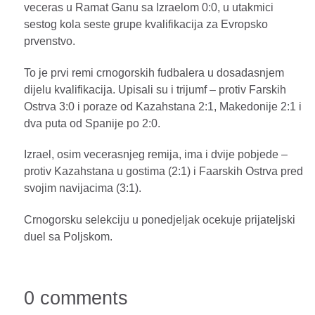
veceras u Ramat Ganu sa Izraelom 0:0, u utakmici
sestog kola seste grupe kvalifikacija za Evropsko
prvenstvo.
To je prvi remi crnogorskih fudbalera u dosadasnjem
dijelu kvalifikacija. Upisali su i trijumf – protiv Farskih
Ostrva 3:0 i poraze od Kazahstana 2:1, Makedonije 2:1 i
dva puta od Spanije po 2:0.
Izrael, osim vecerasnjeg remija, ima i dvije pobjede –
protiv Kazahstana u gostima (2:1) i Faarskih Ostrva pred
svojim navijacima (3:1).
Crnogorsku selekciju u ponedjeljak ocekuje prijateljski
duel sa Poljskom.
0 comments