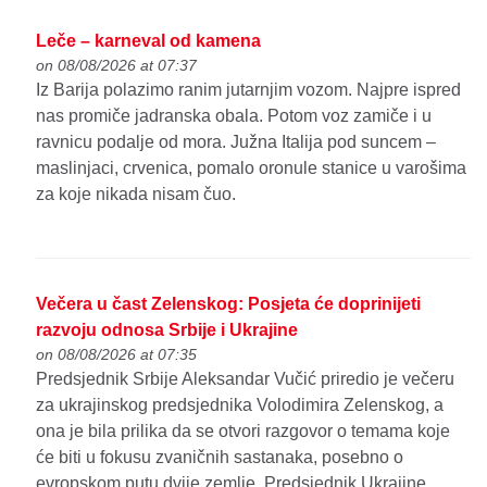
Leče – karneval od kamena
on 08/08/2026 at 07:37
Iz Barija polazimo ranim jutarnjim vozom. Najpre ispred
nas promiče jadranska obala. Potom voz zamiče i u
ravnicu podalje od mora. Južna Italija pod suncem –
maslinjaci, crvenica, pomalo oronule stanice u varošima
za koje nikada nisam čuo.
Večera u čast Zelenskog: Posjeta će doprinijeti
razvoju odnosa Srbije i Ukrajine
on 08/08/2026 at 07:35
Predsjednik Srbije Aleksandar Vučić priredio je večeru
za ukrajinskog predsjednika Volodimira Zelenskog, a
ona je bila prilika da se otvori razgovor o temama koje
će biti u fokusu zvaničnih sastanaka, posebno o
evropskom putu dvije zemlje. Predsjednik Ukrajine