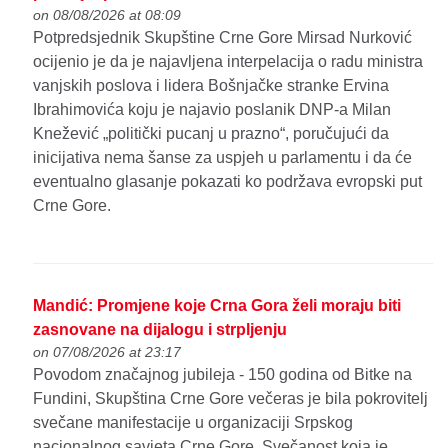
on 08/08/2026 at 08:09
Potpredsjednik Skupštine Crne Gore Mirsad Nurković
ocijenio je da je najavljena interpelacija o radu ministra
vanjskih poslova i lidera Bošnjačke stranke Ervina
Ibrahimovića koju je najavio poslanik DNP-a Milan
Knežević „politički pucanj u prazno“, poručujući da
inicijativa nema šanse za uspjeh u parlamentu i da će
eventualno glasanje pokazati ko podržava evropski put
Crne Gore.
Mandić: Promjene koje Crna Gora želi moraju biti
zasnovane na dijalogu i strpljenju
on 07/08/2026 at 23:17
Povodom značajnog jubileja - 150 godina od Bitke na
Fundini, Skupština Crne Gore večeras je bila pokrovitelj
svečane manifestacije u organizaciji Srpskog
nacionalnog savjeta Crne Gore. Svečanost koja je