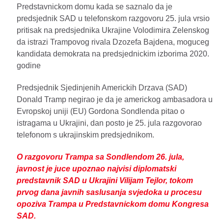
Predstavnickom domu kada se saznalo da je
predsjednik SAD u telefonskom razgovoru 25. jula vrsio
pritisak na predsjednika Ukrajine Volodimira Zelenskog
da istrazi Trampovog rivala Dzozefa Bajdena, moguceg
kandidata demokrata na predsjednickim izborima 2020.
godine
Predsjednik Sjedinjenih Americkih Drzava (SAD)
Donald Tramp negirao je da je americkog ambasadora u
Evropskoj uniji (EU) Gordona Sondlenda pitao o
istragama u Ukrajini, dan posto je 25. jula razgovorao
telefonom s ukrajinskim predsjednikom.
O razgovoru Trampa sa Sondlendom 26. jula,
javnost je juce upoznao najvisi diplomatski
predstavnik SAD u Ukrajini Vilijam Tejlor, tokom
prvog dana javnih saslusanja svjedoka u procesu
opoziva Trampa u Predstavnickom domu Kongresa
SAD.