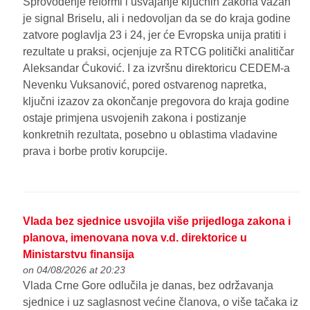
Sprovođenje reformi i usvajanje ključnih zakona važan
je signal Briselu, ali i nedovoljan da se do kraja godine
zatvore poglavlja 23 i 24, jer će Evropska unija pratiti i
rezultate u praksi, ocjenjuje za RTCG politički analitičar
Aleksandar Ćuković. I za izvršnu direktoricu CEDEM-a
Nevenku Vuksanović, pored ostvarenog napretka,
ključni izazov za okončanje pregovora do kraja godine
ostaje primjena usvojenih zakona i postizanje
konkretnih rezultata, posebno u oblastima vladavine
prava i borbe protiv korupcije.
Vlada bez sjednice usvojila više prijedloga zakona i
planova, imenovana nova v.d. direktorice u
Ministarstvu finansija
on 04/08/2026 at 20:23
Vlada Crne Gore odlučila je danas, bez održavanja
sjednice i uz saglasnost većine članova, o više tačaka iz