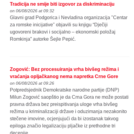
Tradicija ne smije biti izgovor za diskriminaciju
on 06/08/2026 at 09:32
Glavni grad Podgorica i Nevladina organizacija "Centar
za romske inicijative" objavili su knjigu “Dječiji
ugovoreni brakovi i socijalno – ekonomski položaj
Romkinja” autorke Šejle Pepić.
Zogović: Bez procesuiranja vrha bivšeg režima i
vraćanja opljačkanog nema napretka Crne Gore
on 06/08/2026 at 09:26
Potpredsjednik Demokratske narodne partije (DNP)
Milun Zogović saopštio je da Crna Gora ne može postati
pravna država bez preispitivanja uloge vrha bivšeg
režima u kriminalizaciji države i oduzimanja nezakonito
stečene imovine, ocjenjujući da bi izostanak takvog
epiloga značio legalizaciju pljačke iz prethodne tri
decenije.