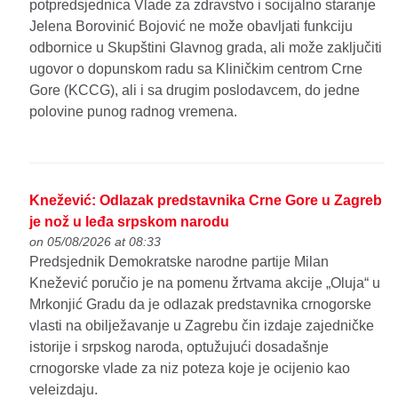
potpredsjednica Vlade za zdravstvo i socijalno staranje
Jelena Borovinić Bojović ne može obavljati funkciju
odbornice u Skupštini Glavnog grada, ali može zaključiti
ugovor o dopunskom radu sa Kliničkim centrom Crne
Gore (KCCG), ali i sa drugim poslodavcem, do jedne
polovine punog radnog vremena.
Knežević: Odlazak predstavnika Crne Gore u Zagreb
je nož u leđa srpskom narodu
on 05/08/2026 at 08:33
Predsjednik Demokratske narodne partije Milan
Knežević poručio je na pomenu žrtvama akcije „Oluja“ u
Mrkonjić Gradu da je odlazak predstavnika crnogorske
vlasti na obilježavanje u Zagrebu čin izdaje zajedničke
istorije i srpskog naroda, optužujući dosadašnje
crnogorske vlade za niz poteza koje je ocijenio kao
veleizdaju.