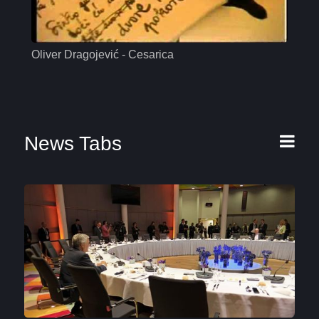
Oliver Dragojević - Cesarica
Mas
News Tabs