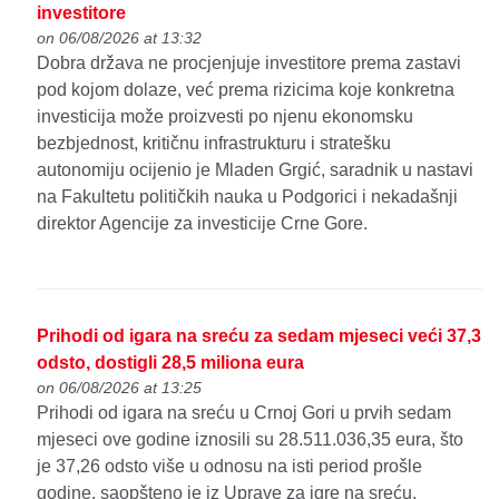
investitore
on 06/08/2026 at 13:32
Dobra država ne procjenjuje investitore prema zastavi
pod kojom dolaze, već prema rizicima koje konkretna
investicija može proizvesti po njenu ekonomsku
bezbjednost, kritičnu infrastrukturu i stratešku
autonomiju ocijenio je Mladen Grgić, saradnik u nastavi
na Fakultetu političkih nauka u Podgorici i nekadašnji
direktor Agencije za investicije Crne Gore.
Prihodi od igara na sreću za sedam mjeseci veći 37,3
odsto, dostigli 28,5 miliona eura
on 06/08/2026 at 13:25
Prihodi od igara na sreću u Crnoj Gori u prvih sedam
mjeseci ove godine iznosili su 28.511.036,35 eura, što
je 37,26 odsto više u odnosu na isti period prošle
godine, saopšteno je iz Uprave za igre na sreću.