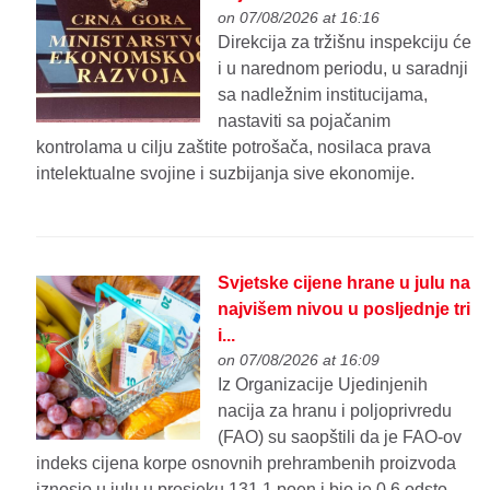
on 07/08/2026 at 16:16
Direkcija za tržišnu inspekciju će
i u narednom periodu, u saradnji
sa nadležnim institucijama,
nastaviti sa pojačanim
kontrolama u cilju zaštite potrošača, nosilaca prava
intelektualne svojine i suzbijanja sive ekonomije.
Svjetske cijene hrane u julu na
najvišem nivou u posljednje tri
i...
on 07/08/2026 at 16:09
Iz Organizacije Ujedinjenih
nacija za hranu i poljoprivredu
(FAO) su saopštili da je FAO-ov
indeks cijena korpe osnovnih prehrambenih proizvoda
iznosio u julu u prosjeku 131,1 poen i bio je 0,6 odsto