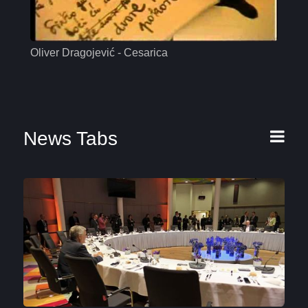
Oliver Dragojević - Cesarica
Mas
News Tabs