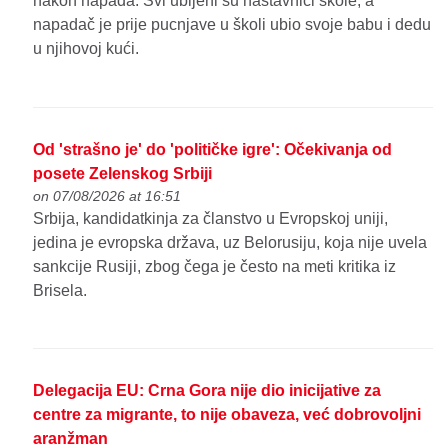
nakon napada. Svi ubijeni su nastavnici škole, a
napadač je prije pucnjave u školi ubio svoje babu i dedu
u njihovoj kući.
Od 'strašno je' do 'političke igre': Očekivanja od
posete Zelenskog Srbiji
on 07/08/2026 at 16:51
Srbija, kandidatkinja za članstvo u Evropskoj uniji,
jedina je evropska država, uz Belorusiju, koja nije uvela
sankcije Rusiji, zbog čega je često na meti kritika iz
Brisela.
Delegacija EU: Crna Gora nije dio inicijative za
centre za migrante, to nije obaveza, već dobrovoljni
aranžman