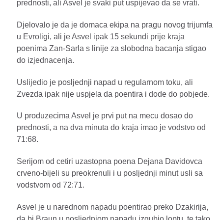
prednosti, ali Asvel je svaki put uspijevao da se vrati.
Djelovalo je da je domaca ekipa na pragu novog trijumfa
u Evroligi, ali je Asvel ipak 15 sekundi prije kraja
poenima Zan-Sarla s linije za slobodna bacanja stigao
do izjednacenja.
Uslijedio je posljednji napad u regularnom toku, ali
Zvezda ipak nije uspjela da poentira i dode do pobjede.
U produzecima Asvel je prvi put na mecu dosao do
prednosti, a na dva minuta do kraja imao je vodstvo od
71:68.
Serijom od cetiri uzastopna poena Dejana Davidovca
crveno-bijeli su preokrenuli i u posljednji minut usli sa
vodstvom od 72:71.
Asvel je u narednom napadu poentirao preko Dzakirija,
da bi Braun u posljednjom napadu izgubio loptu, te tako