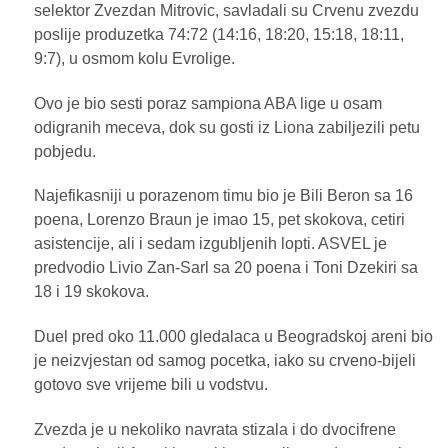
selektor Zvezdan Mitrovic, savladali su Crvenu zvezdu
poslije produzetka 74:72 (14:16, 18:20, 15:18, 18:11,
9:7), u osmom kolu Evrolige.
Ovo je bio sesti poraz sampiona ABA lige u osam
odigranih meceva, dok su gosti iz Liona zabiljezili petu
pobjedu.
Najefikasniji u porazenom timu bio je Bili Beron sa 16
poena, Lorenzo Braun je imao 15, pet skokova, cetiri
asistencije, ali i sedam izgubljenih lopti. ASVEL je
predvodio Livio Zan-Sarl sa 20 poena i Toni Dzekiri sa
18 i 19 skokova.
Duel pred oko 11.000 gledalaca u Beogradskoj areni bio
je neizvjestan od samog pocetka, iako su crveno-bijeli
gotovo sve vrijeme bili u vodstvu.
Zvezda je u nekoliko navrata stizala i do dvocifrene