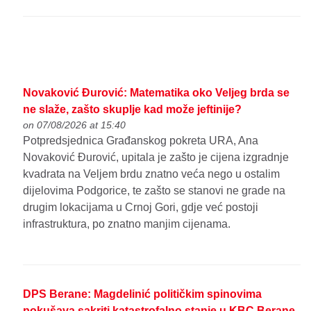
Novaković Đurović: Matematika oko Veljeg brda se
ne slaže, zašto skuplje kad može jeftinije?
on 07/08/2026 at 15:40
Potpredsjednica Građanskog pokreta URA, Ana
Novaković Đurović, upitala je zašto je cijena izgradnje
kvadrata na Veljem brdu znatno veća nego u ostalim
dijelovima Podgorice, te zašto se stanovi ne grade na
drugim lokacijama u Crnoj Gori, gdje već postoji
infrastruktura, po znatno manjim cijenama.
DPS Berane: Magdelinić političkim spinovima
pokušava sakriti katastrofalno stanje u KBC Berane