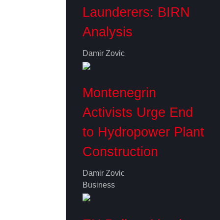
Launderers: BIRN
Analysis
Damir Zovic
Montenegrin
Activists Urge End
to Hydropower Plant
Construction
Damir Zovic
Business