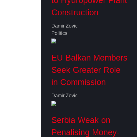
to Hydropower Plant
Construction
Damir Zovic
Politics
EU Balkan Members
Seek Greater Role
in Commission
Damir Zovic
Serbia Weak on
Penalising Money-