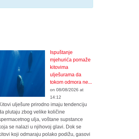
Ispuštanje
mjehurića pomaže
kitovima
ulješurama da
tokom odmora ne...
on 08/08/2026 at
14:12
Kitovi ulješure prirodno imaju tendenciju
da plutaju zbog velike količine
spermacetnog ulja, voštane supstance
koja se nalazi u njihovoj glavi. Dok se
kitovi koji odmaraju polako podižu, gasovi