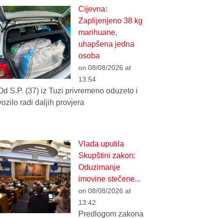
Cijevna:
Zaplijenjeno 38 kg
marihuane,
uhapšena jedna
osoba
on 08/08/2026 at
13:54
Od S.P. (37) iz Tuzi privremeno oduzeto i
vozilo radi daljih provjera
Vlada uputila
Skupštini zakon:
Oduzimanje
imovine stečene...
on 08/08/2026 at
13:42
Predlogom zakona