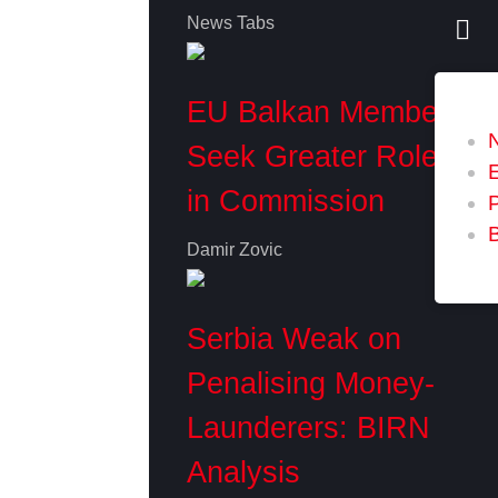
News Tabs
EU Balkan Members
Seek Greater Role
in Commission
P
Damir Zovic
Serbia Weak on
Penalising Money-
Launderers: BIRN
Analysis