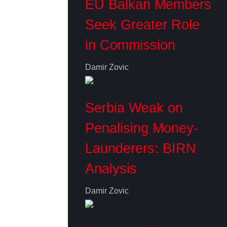
EU Balkan Members
Seek Greater Role
in Commission
Damir Zovic
Serbia Weak on
Penalising Money-
Launderers: BIRN
Analysis
Damir Zovic