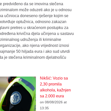
je predviđeno da se imovina stečena
kriminalom može oduzeti ako je u odnosu
na učinioca doneseno rješenje kojim se
potvrđuje optužnica, odnosno zakazan
glavni pretres u skraćenom postupku za
određena krivična djela učinjena u sastavu
kriminalnog udruženja ili kriminalne
organizacije, ako njena vrijednost iznosi
najmanje 50 hiljada eura i ako sud utvrdi
da je stečena kriminalnom djelatnošću
Nikšić: Vozio sa
2,30 promila
alkohola, kažnjen
sa 2.000 eura
on 08/08/2026 at
13:35