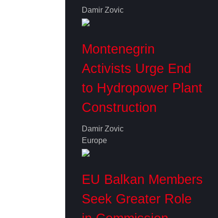
Damir Zovic
Montenegrin
Activists Urge End
to Hydropower Plant
Construction
Damir Zovic
Europe
EU Balkan Members
Seek Greater Role