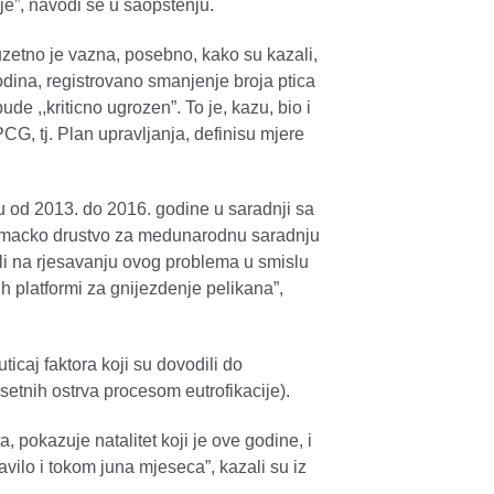
ije”, navodi se u saopstenju.
zetno je vazna, posebno, kako su kazali,
odina, registrovano smanjenje broja ptica
ude ,,kriticno ugrozen”. To je, kazu, bio i
G, tj. Plan upravljanja, definisu mjere
u od 2013. do 2016. godine u saradnji sa
emacko drustvo za medunarodnu saradnju
li na rjesavanju ovog problema u smislu
h platformi za gnijezdenje pelikana”,
ticaj faktora koji su dovodili do
setnih ostrva procesom eutrofikacije).
, pokazuje natalitet koji je ove godine, i
vilo i tokom juna mjeseca”, kazali su iz