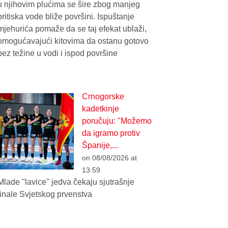
u njihovim plućima se šire zbog manjeg
pritiska vode bliže površini. Ispuštanje
mjehurića pomaže da se taj efekat ublaži,
omogućavajući kitovima da ostanu gotovo
bez težine u vodi i ispod površine
Crnogorske
kadetkinje
poručuju: "Možemo
da igramo protiv
Španije,...
on 08/08/2026 at
13:59
Mlade "lavice" jedva čekaju sjutrašnje
finale Svjetskog prvenstva