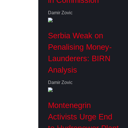
in Commission
Damir Zovic
Serbia Weak on
Penalising Money-
Launderers: BIRN
Analysis
Damir Zovic
Montenegrin
Activists Urge End