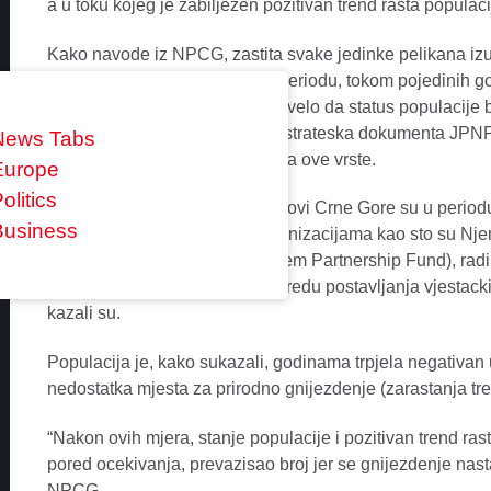
a u toku kojeg je zabiljezen pozitivan trend rasta populac
Kako navode iz NPCG, zastita svake jedinke pelikana izu
imajuci u vidu da je u ranijem periodu, tokom pojedinih g
na lokalnoj populaciji, sto je dovelo da status populacije b
razlog da se, nakon toga, kroz strateska dokumenta JPNPC
News Tabs
koje ce uticati na zastitu stanista ove vrste.
Europe
olitics
“U tom pravcu, Nacionalni parkovi Crne Gore su u period
Business
domacim i medunarodnim organizacijama kao sto su Nj
(GIZ) i CEPF (Crytical Ecosystem Partnership Fund), radi
konzervacije stanista, u prvom redu postavljanja vjestacki
kazali su.
Populacija je, kako sukazali, godinama trpjela negativan u
nedostatka mjesta za prirodno gnijezdenje (zarastanja tre
“Nakon ovih mjera, stanje populacije i pozitivan trend rasta
pored ocekivanja, prevazisao broj jer se gnijezdenje nasta
NPCG.