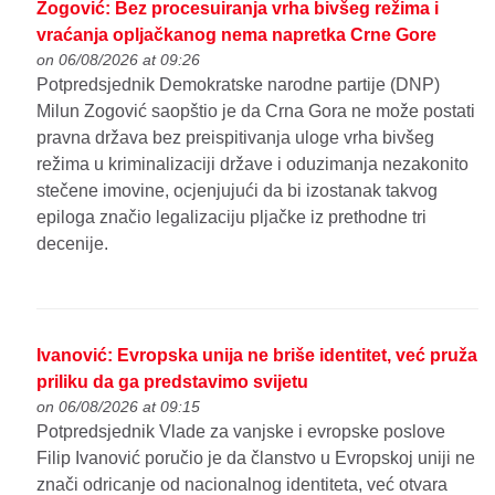
Zogović: Bez procesuiranja vrha bivšeg režima i
vraćanja opljačkanog nema napretka Crne Gore
on 06/08/2026 at 09:26
Potpredsjednik Demokratske narodne partije (DNP)
Milun Zogović saopštio je da Crna Gora ne može postati
pravna država bez preispitivanja uloge vrha bivšeg
režima u kriminalizaciji države i oduzimanja nezakonito
stečene imovine, ocjenjujući da bi izostanak takvog
epiloga značio legalizaciju pljačke iz prethodne tri
decenije.
Ivanović: Evropska unija ne briše identitet, već pruža
priliku da ga predstavimo svijetu
on 06/08/2026 at 09:15
Potpredsjednik Vlade za vanjske i evropske poslove
Filip Ivanović poručio je da članstvo u Evropskoj uniji ne
znači odricanje od nacionalnog identiteta, već otvara