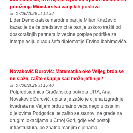
poniženja Ministarstva vanjskih poslova
on 07/08/2026 at 18:33
Lider Demokratske narodne partije Milan Knežević
kazao je da će predstavnici te partije uskoro tražiti od
doskorašnjih partnera iz većine potpise podrške za
interpelaciju o radu šefa diplomatije Ervina Ibahimovića.
Novaković Đurović: Matematika oko Veljeg brda se
ne slaže, zašto skuplje kad može jeftinije?
on 07/08/2026 at 15:40
Potpredsjednica Građanskog pokreta URA, Ana
Novaković Đurović, upitala je zašto je cijena izgradnje
kvadrata na Veljem brdu znatno veća nego u ostalim
dijelovima Podgorice, te zašto se stanovi ne grade na
drugim lokacijama u Crnoj Gori, gdje već postoji
infrastruktura, po znatno manjim cijenama.