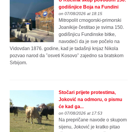
godišnjice Boja na Fundini
on 07/08/2026 at 18:15
Mitropolit crnogorski-primorski
Joanikije čestitao je svima 150.
godišnjicu Fundinske bitke,
navodeći da je sve počelo na
Vidovdan 1876. godine, kad je tadašnji knjaz Nikola
pozvao narod da "osveti Kosovo" zajedno sa bratskom
Srbijom.
Stočari prijete protestima,
Joković na odmoru, o pismu
će kad ga...
on 07/08/2026 at 17:53
Na prepričane navode o skupom
sijenu, Joković je kratko pitao