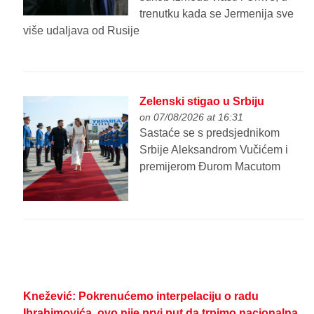
trenutku kada se Jermenija sve
više udaljava od Rusije
Zelenski stigao u Srbiju
on 07/08/2026 at 16:31
Sastaće se s predsjednikom
Srbije Aleksandrom Vučićem i
premijerom Đurom Macutom
Knežević: Pokrenućemo interpelaciju o radu
Ibrahimovića, ovo nije prvi put da trpimo nacionalna