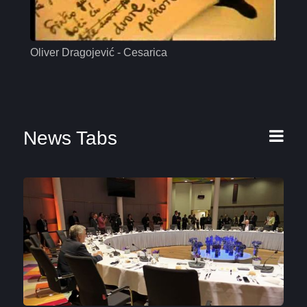
Oliver Dragojević - Cesarica
Mas
News Tabs