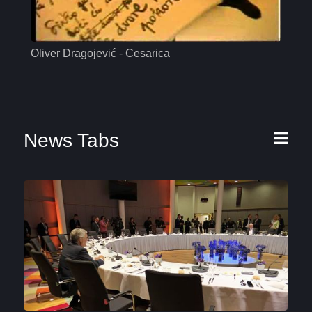
Oliver Dragojević - Cesarica
Mas
News Tabs