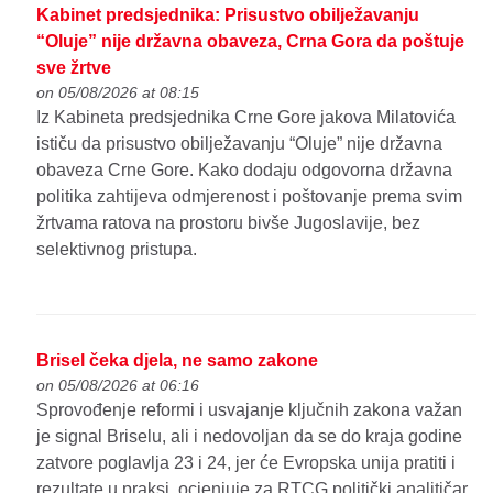
Kabinet predsjednika: Prisustvo obilježavanju
“Oluje” nije državna obaveza, Crna Gora da poštuje
sve žrtve
on 05/08/2026 at 08:15
Iz Kabineta predsjednika Crne Gore jakova Milatovića
ističu da prisustvo obilježavanju “Oluje” nije državna
obaveza Crne Gore. Kako dodaju odgovorna državna
politika zahtijeva odmjerenost i poštovanje prema svim
žrtvama ratova na prostoru bivše Jugoslavije, bez
selektivnog pristupa.
Brisel čeka djela, ne samo zakone
on 05/08/2026 at 06:16
Sprovođenje reformi i usvajanje ključnih zakona važan
je signal Briselu, ali i nedovoljan da se do kraja godine
zatvore poglavlja 23 i 24, jer će Evropska unija pratiti i
rezultate u praksi, ocjenjuje za RTCG politički analitičar