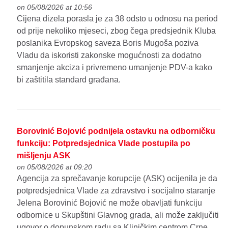
on 05/08/2026 at 10:56
Cijena dizela porasla je za 38 odsto u odnosu na period
od prije nekoliko mjeseci, zbog čega predsjednik Kluba
poslanika Evropskog saveza Boris Mugoša poziva
Vladu da iskoristi zakonske mogućnosti za dodatno
smanjenje akciza i privremeno umanjenje PDV-a kako
bi zaštitila standard građana.
Borovinić Bojović podnijela ostavku na odborničku
funkciju: Potpredsjednica Vlade postupila po
mišljenju ASK
on 05/08/2026 at 09:20
Agencija za sprečavanje korupcije (ASK) ocijenila je da
potpredsjednica Vlade za zdravstvo i socijalno staranje
Jelena Borovinić Bojović ne može obavljati funkciju
odbornice u Skupštini Glavnog grada, ali može zaključiti
ugovor o dopunskom radu sa Kliničkim centrom Crne