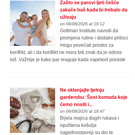
Zašto se parovi ljeti češće
zakače baš kada bi trebalo da
uživaju
on 06/08/2026 at 19:12
Gottman Institute navodi da
promjena rutine i dodatni pritisci
mogu povećati prostor za
konflikt, ali i da konflikt ne mora biti znak da je odnos
loš. Važnije je kako par reaguje kada napetost poraste
Ne sklanjajte ljetnju
garderobu: Šest komada koje
ćemo nositi i...
on 06/08/2026 at 18:47
Bijela majica dugih rukava i
opuštena košulja
najjednostavniji su dio te