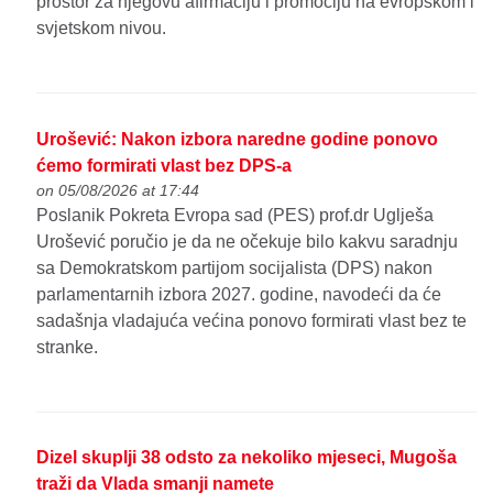
prostor za njegovu afirmaciju i promociju na evropskom i
svjetskom nivou.
Urošević: Nakon izbora naredne godine ponovo
ćemo formirati vlast bez DPS-a
on 05/08/2026 at 17:44
Poslanik Pokreta Evropa sad (PES) prof.dr Uglješa
Urošević poručio je da ne očekuje bilo kakvu saradnju
sa Demokratskom partijom socijalista (DPS) nakon
parlamentarnih izbora 2027. godine, navodeći da će
sadašnja vladajuća većina ponovo formirati vlast bez te
stranke.
Dizel skuplji 38 odsto za nekoliko mjeseci, Mugoša
traži da Vlada smanji namete