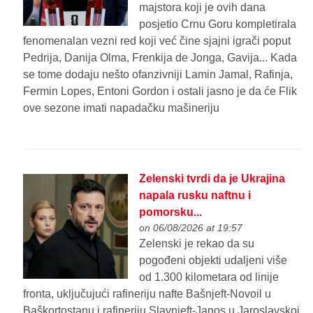
majstora koji je ovih dana
posjetio Crnu Goru kompletirala
fenomenalan vezni red koji već čine sjajni igrači poput
Pedrija, Danija Olma, Frenkija de Jonga, Gavija... Kada
se tome dodaju nešto ofanzivniji Lamin Jamal, Rafinja,
Fermin Lopes, Entoni Gordon i ostali jasno je da će Flik
ove sezone imati napadačku mašineriju
Zelenski tvrdi da je Ukrajina
napala rusku naftnu i
pomorsku...
on 06/08/2026 at 19:57
Zelenski je rekao da su
pogođeni objekti udaljeni više
od 1.300 kilometara od linije
fronta, uključujući rafineriju nafte Bašnjeft-Novoil u
Baškortostanu i rafineriju Slavnjeft-Janos u Jaroslavskoj