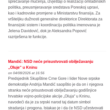
sprečavanje mučenja, izvještaji o realizaciji omladinskih
politika, preusmjeravanje sredstava Poreskoj upravi,
kao i kadrovske promjene u Ministarstvu finansija. Za
vršiteljku dužnosti generalne direktorice Direktorata za
finansijski sistem i koordinaciju politika imenovana je
Jelena Davidović, dok je Aleksandra Popović
razriješena te funkcije.
Mandić: NSD neće prisustvovati obilježavanju
„Oluje“ u Kninu
on 04/08/2026 at 16:56
Predsjednik Skupštine Crne Gore i lider Nove srpske
demokratije Andrija Mandić saopštio je da on i njegova
stranka neće prisustvovati obilježavanju godišnjice
hrvatske vojno-policijske akcije „Oluja“ u Kninu,
navodeći da je za srpski narod taj datum simbol
stradanja i progona. Istakao je i da će NSD učestvovati