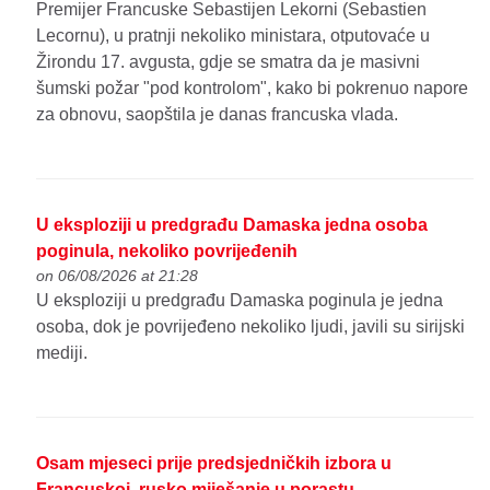
Premijer Francuske Sebastijen Lekorni (Sebastien
Lecornu), u pratnji nekoliko ministara, otputovaće u
Žirondu 17. avgusta, gdje se smatra da je masivni
šumski požar "pod kontrolom", kako bi pokrenuo napore
za obnovu, saopštila je danas francuska vlada.
U eksploziji u predgrađu Damaska jedna osoba
poginula, nekoliko povrijeđenih
on 06/08/2026 at 21:28
U eksploziji u predgrađu Damaska poginula je jedna
osoba, dok je povrijeđeno nekoliko ljudi, javili su sirijski
mediji.
Osam mjeseci prije predsjedničkih izbora u
Francuskoj, rusko miješanje u porastu