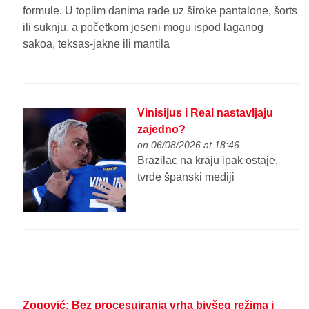
formule. U toplim danima rade uz široke pantalone, šorts
ili suknju, a početkom jeseni mogu ispod laganog
sakoa, teksas-jakne ili mantila
Vinisijus i Real nastavljaju
zajedno?
on 06/08/2026 at 18:46
Brazilac na kraju ipak ostaje,
tvrde španski mediji
Zogović: Bez procesuiranja vrha bivšeg režima i