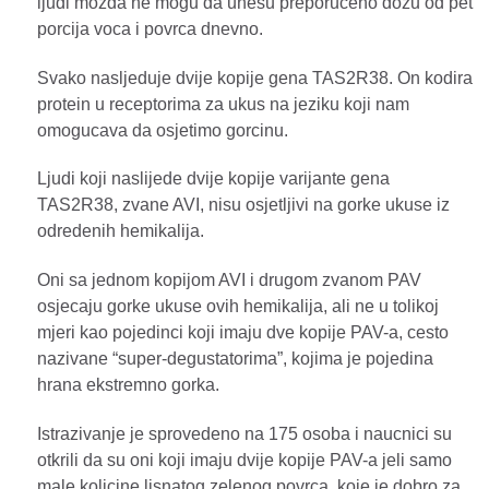
ljudi mozda ne mogu da unesu preporuceno dozu od pet
porcija voca i povrca dnevno.
Svako nasljeduje dvije kopije gena TAS2R38. On kodira
protein u receptorima za ukus na jeziku koji nam
omogucava da osjetimo gorcinu.
Ljudi koji naslijede dvije kopije varijante gena
TAS2R38, zvane AVI, nisu osjetljivi na gorke ukuse iz
odredenih hemikalija.
Oni sa jednom kopijom AVI i drugom zvanom PAV
osjecaju gorke ukuse ovih hemikalija, ali ne u tolikoj
mjeri kao pojedinci koji imaju dve kopije PAV-a, cesto
nazivane “super-degustatorima”, kojima je pojedina
hrana ekstremno gorka.
Istrazivanje je sprovedeno na 175 osoba i naucnici su
otkrili da su oni koji imaju dvije kopije PAV-a jeli samo
male kolicine lisnatog zelenog povrca, koje je dobro za