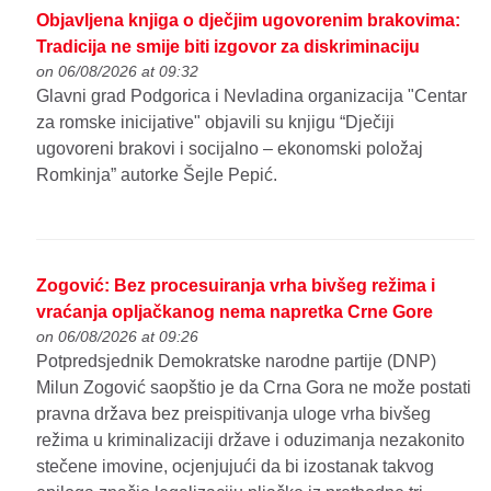
Objavljena knjiga o dječjim ugovorenim brakovima:
Tradicija ne smije biti izgovor za diskriminaciju
on 06/08/2026 at 09:32
Glavni grad Podgorica i Nevladina organizacija "Centar
za romske inicijative" objavili su knjigu “Dječiji
ugovoreni brakovi i socijalno – ekonomski položaj
Romkinja” autorke Šejle Pepić.
Zogović: Bez procesuiranja vrha bivšeg režima i
vraćanja opljačkanog nema napretka Crne Gore
on 06/08/2026 at 09:26
Potpredsjednik Demokratske narodne partije (DNP)
Milun Zogović saopštio je da Crna Gora ne može postati
pravna država bez preispitivanja uloge vrha bivšeg
režima u kriminalizaciji države i oduzimanja nezakonito
stečene imovine, ocjenjujući da bi izostanak takvog