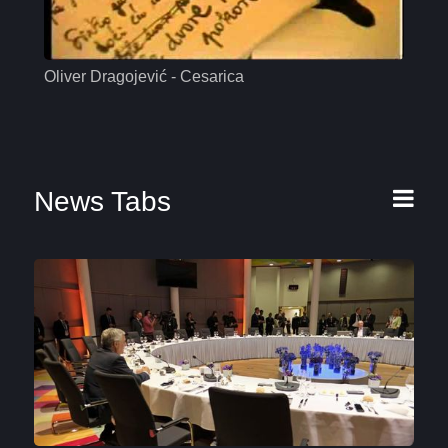
Oliver Dragojević - Cesarica
Mas
News Tabs