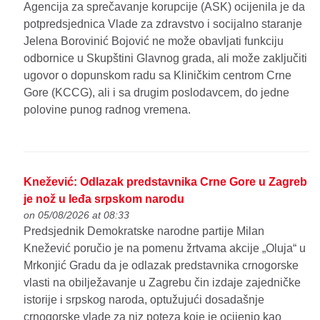
Agencija za sprečavanje korupcije (ASK) ocijenila je da
potpredsjednica Vlade za zdravstvo i socijalno staranje
Jelena Borovinić Bojović ne može obavljati funkciju
odbornice u Skupštini Glavnog grada, ali može zaključiti
ugovor o dopunskom radu sa Kliničkim centrom Crne
Gore (KCCG), ali i sa drugim poslodavcem, do jedne
polovine punog radnog vremena.
Knežević: Odlazak predstavnika Crne Gore u Zagreb
je nož u leđa srpskom narodu
on 05/08/2026 at 08:33
Predsjednik Demokratske narodne partije Milan
Knežević poručio je na pomenu žrtvama akcije „Oluja“ u
Mrkonjić Gradu da je odlazak predstavnika crnogorske
vlasti na obilježavanje u Zagrebu čin izdaje zajedničke
istorije i srpskog naroda, optužujući dosadašnje
crnogorske vlade za niz poteza koje je ocijenio kao