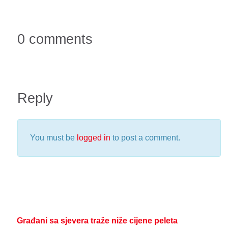
0 comments
Reply
You must be
logged in
to post a comment.
Građani sa sjevera traže niže cijene peleta