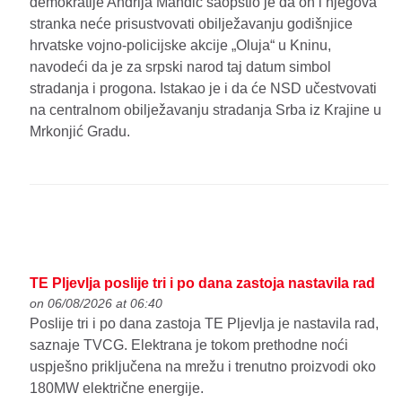
demokratije Andrija Mandić saopštio je da on i njegova
stranka neće prisustvovati obilježavanju godišnjice
hrvatske vojno-policijske akcije „Oluja“ u Kninu,
navodeći da je za srpski narod taj datum simbol
stradanja i progona. Istakao je i da će NSD učestvovati
na centralnom obilježavanju stradanja Srba iz Krajine u
Mrkonjić Gradu.
TE Pljevlja poslije tri i po dana zastoja nastavila rad
on 06/08/2026 at 06:40
Poslije tri i po dana zastoja TE Pljevlja je nastavila rad,
saznaje TVCG. Elektrana je tokom prethodne noći
uspješno priključena na mrežu i trenutno proizvodi oko
180MW električne energije.