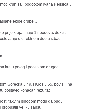
moc krunisali pogotkom Ivana Perisica u
lasiane ekipe grupe C.
olo prije kraja imaju 18 bodova, dok su
stovanju u direktnom duelu izbacili
r.
na kraju prvog i pocetkom drugog
tom Gorecka u 49. i Kros u 55. povisili na
tu postavio konacan rezultat.
a gosti takvim ishodom mogu da budu
 propustili veliku sansu.