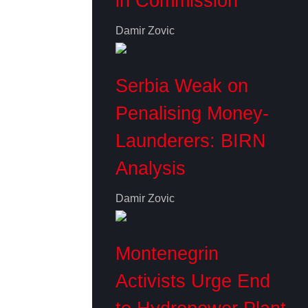
in Commission
Damir Zovic
Serbia Weak on
Penalising Money-
Launderers: BIRN
Analysis
Damir Zovic
Montenegrin
Activists Urge End