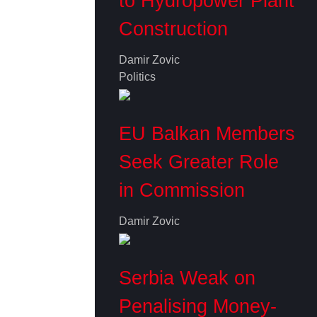
to Hydropower Plant
Construction
Damir Zovic
Politics
EU Balkan Members
Seek Greater Role
in Commission
Damir Zovic
Serbia Weak on
Penalising Money-