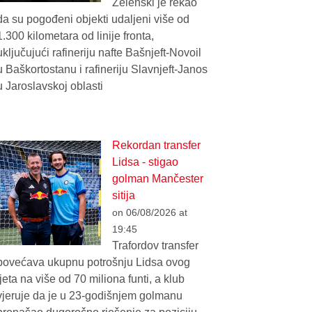
Zelenski je rekao
da su pogođeni objekti udaljeni više od
1.300 kilometara od linije fronta,
uključujući rafineriju nafte Bašnjeft-Novoil
u Baškortostanu i rafineriju Slavnjeft-Janos
u Jaroslavskoj oblasti
Rekordan transfer
Lidsa - stigao
golman Mančester
sitija
on 06/08/2026 at
19:45
Trafordov transfer
povećava ukupnu potrošnju Lidsa ovog
ljeta na više od 70 miliona funti, a klub
vjeruje da je u 23-godišnjem golmanu