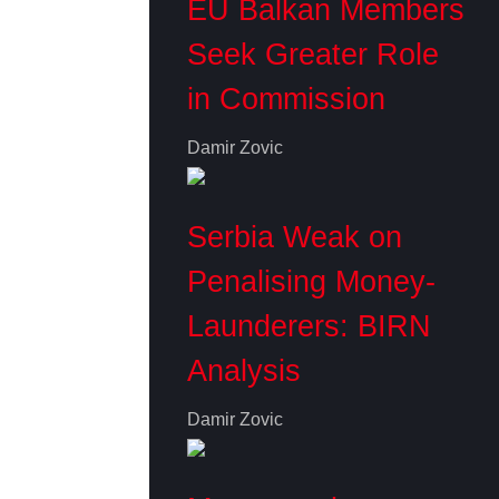
EU Balkan Members
Seek Greater Role
in Commission
Damir Zovic
Serbia Weak on
Penalising Money-
Launderers: BIRN
Analysis
Damir Zovic