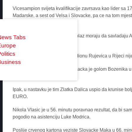
Vicesampion svijeta kvalifikacije zavrsava kao lider sa 1
Madarske, a sest od Velsa i Slovacke, pa ce na tom mjestu
posljednjeg kola.
Slovaci, sa druge strane, za prolaz moraju da savladaju 
News Tabs
Madarske.
Europe
olitics
Duel u sjajnoj atmosferi na stadionu Rujevica u Rijeci n
Business
Uprkos inicijativi Vatrenih, Slovacka je golom Bozenika 
poluvrijeme.
Ipak, u nastavku je tim Zlatka Dalica uspio da krunise bolju
EURO.
Nikola Vlasic je u 56. minutu poravnao rezultat, da bi sa
pogodio na asistenciju Luke Modrica.
Poslije crvenog kartona veziste Slovacke Maka u 66. min