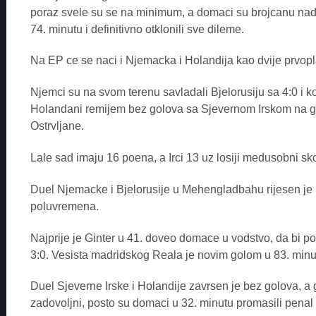
poraz svele su se na minimum, a domaci su brojcanu nad
74. minutu i definitivno otklonili sve dileme.
Na EP ce se naci i Njemacka i Holandija kao dvije prvop
Njemci su na svom terenu savladali Bjelorusiju sa 4:0 i k
Holandani remijem bez golova sa Sjevernom Irskom na go
Ostrvljane.
Lale sad imaju 16 poena, a Irci 13 uz losiji medusobni sko
Duel Njemacke i Bjelorusije u Mehengladbahu rijesen je 
poluvremena.
Najprije je Ginter u 41. doveo domace u vodstvo, da bi po
3:0. Vesista madridskog Reala je novim golom u 83. minu
Duel Sjeverne Irske i Holandije zavrsen je bez golova, 
zadovoljni, posto su domaci u 32. minutu promasili penal i