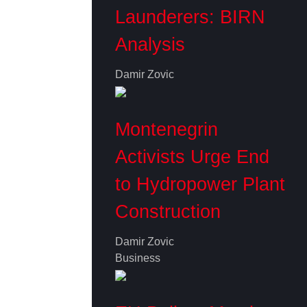
Launderers: BIRN
Analysis
Damir Zovic
Montenegrin
Activists Urge End
to Hydropower Plant
Construction
Damir Zovic
Business