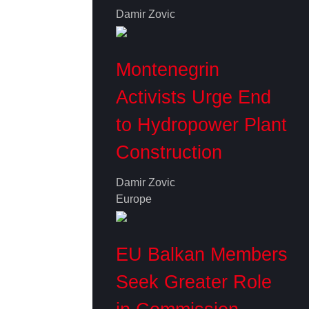
Damir Zovic
Montenegrin
Activists Urge End
to Hydropower Plant
Construction
Damir Zovic
Europe
EU Balkan Members
Seek Greater Role