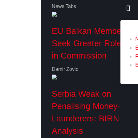
News Tabs
EU Balkan Members
Seek Greater Role
in Commission
P
Damir Zovic
Serbia Weak on
Penalising Money-
Launderers: BIRN
Analysis