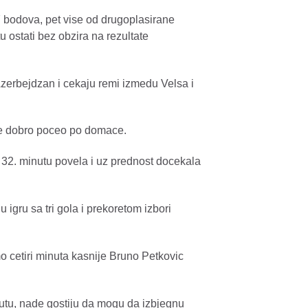
7 bodova, pet vise od drugoplasirane
 ostati bez obzira na rezultate
Azerbejdzan i cekaju remi izmedu Velsa i
ije dobro poceo po domace.
u 32. minutu povela i uz prednost docekala
 igru sa tri gola i prekoretom izbori
mo cetiri minuta kasnije Bruno Petkovic
utu, nade gostiju da mogu da izbjegnu