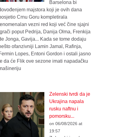
Barselona bi
dovođenjem majstora koji je ovih dana
posjetio Crnu Goru kompletirala
fenomenalan vezni red koji već čine sjajni
igrači poput Pedrija, Danija Olma, Frenkija
de Jonga, Gavija... Kada se tome dodaju
nešto ofanzivniji Lamin Jamal, Rafinja,
Fermin Lopes, Entoni Gordon i ostali jasno
je da će Flik ove sezone imati napadačku
mašineriju
Zelenski tvrdi da je
Ukrajina napala
rusku naftnu i
pomorsku...
on 06/08/2026 at
19:57