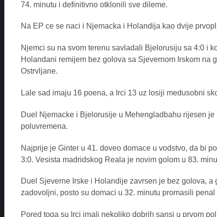
74. minutu i definitivno otklonili sve dileme.
Na EP ce se naci i Njemacka i Holandija kao dvije prvop
Njemci su na svom terenu savladali Bjelorusiju sa 4:0 i k
Holandani remijem bez golova sa Sjevernom Irskom na go
Ostrvljane.
Lale sad imaju 16 poena, a Irci 13 uz losiji medusobni sko
Duel Njemacke i Bjelorusije u Mehengladbahu rijesen je 
poluvremena.
Najprije je Ginter u 41. doveo domace u vodstvo, da bi po
3:0. Vesista madridskog Reala je novim golom u 83. minu
Duel Sjeverne Irske i Holandije zavrsen je bez golova, 
zadovoljni, posto su domaci u 32. minutu promasili penal i
Pored toga su Irci imali nekoliko dobrih sansi u prvom pol