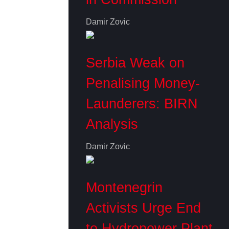
Damir Zovic
Serbia Weak on
Penalising Money-
Launderers: BIRN
Analysis
Damir Zovic
Montenegrin
Activists Urge End
to Hydropower Plant