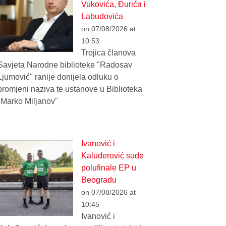
Vukovića, Đurića i
Labudovića
on 07/08/2026 at
10:53
Trojica članova
Savjeta Narodne biblioteke "Radosav
Ljumović" ranije donijela odluku o
promjeni naziva te ustanove u Biblioteka
"Marko Miljanov"
Ivanović i
Kaluđerović sude
polufinale EP u
Beogradu
on 07/08/2026 at
10:45
Ivanović i