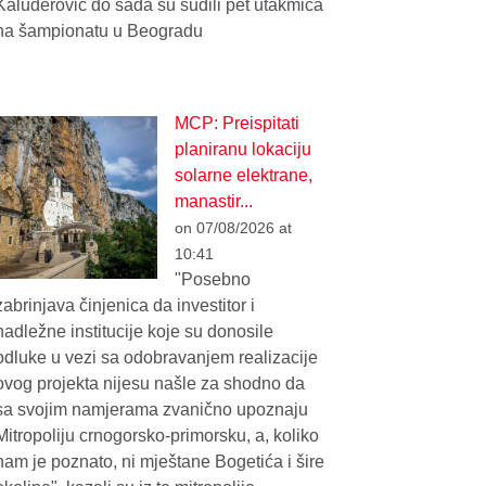
Kaluđerović do sada su sudili pet utakmica
na šampionatu u Beogradu
MCP: Preispitati
planiranu lokaciju
solarne elektrane,
manastir...
on 07/08/2026 at
10:41
"Posebno
zabrinjava činjenica da investitor i
nadležne institucije koje su donosile
odluke u vezi sa odobravanjem realizacije
ovog projekta nijesu našle za shodno da
sa svojim namjerama zvanično upoznaju
Mitropoliju crnogorsko-primorsku, a, koliko
nam je poznato, ni mještane Bogetića i šire