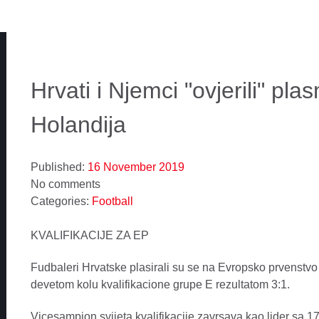
Hrvati i Njemci "ovjerili" plas
Holandija
Published:
16 November 2019
No comments
Categories:
Football
KVALIFIKACIJE ZA EP
Fudbaleri Hrvatske plasirali su se na Evropsko prvenst
devetom kolu kvalifikacione grupe E rezultatom 3:1.
Vicesampion svijeta kvalifikacije zavrsava kao lider sa 1