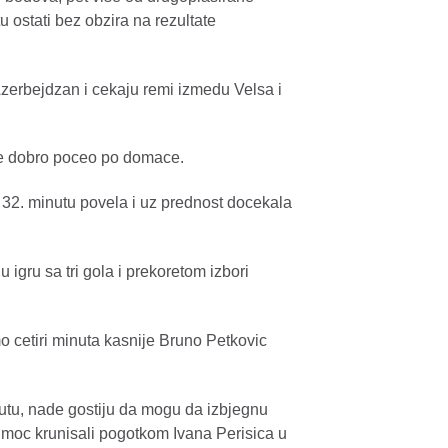
 ostati bez obzira na rezultate
Azerbejdzan i cekaju remi izmedu Velsa i
ije dobro poceo po domace.
u 32. minutu povela i uz prednost docekala
 igru sa tri gola i prekoretom izbori
mo cetiri minuta kasnije Bruno Petkovic
utu, nade gostiju da mogu da izbjegnu
moc krunisali pogotkom Ivana Perisica u