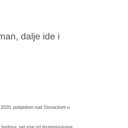
man, dalje ide i
vo 2020. pobjedom nad Slovackom u
7 bodova, pet vise od drugoplasirane