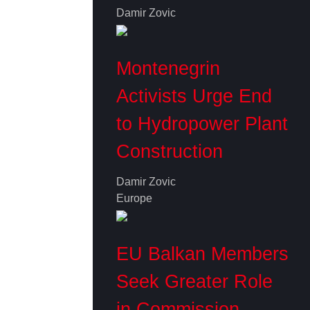
Damir Zovic
Montenegrin
Activists Urge End
to Hydropower Plant
Construction
Damir Zovic
Europe
EU Balkan Members
Seek Greater Role
in Commission