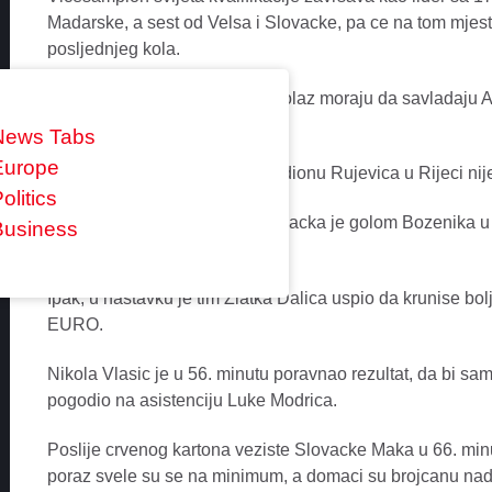
Madarske, a sest od Velsa i Slovacke, pa ce na tom mjestu
posljednjeg kola.
Slovaci, sa druge strane, za prolaz moraju da savladaju 
Madarske.
News Tabs
Europe
Duel u sjajnoj atmosferi na stadionu Rujevica u Rijeci n
olitics
Uprkos inicijativi Vatrenih, Slovacka je golom Bozenika 
Business
poluvrijeme.
Ipak, u nastavku je tim Zlatka Dalica uspio da krunise bolju
EURO.
Nikola Vlasic je u 56. minutu poravnao rezultat, da bi sa
pogodio na asistenciju Luke Modrica.
Poslije crvenog kartona veziste Slovacke Maka u 66. min
poraz svele su se na minimum, a domaci su brojcanu nad