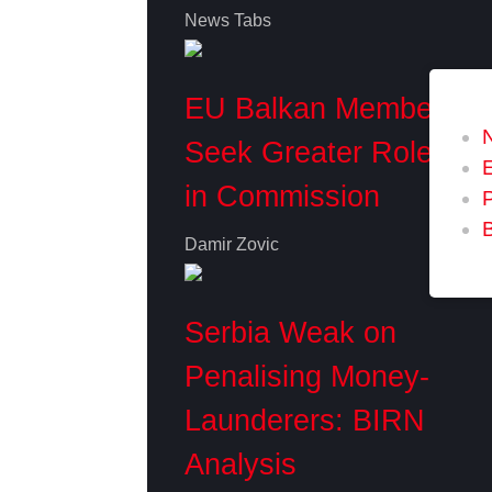
News Tabs
EU Balkan Members
Seek Greater Role
in Commission
P
Damir Zovic
Serbia Weak on
Penalising Money-
Launderers: BIRN
Analysis