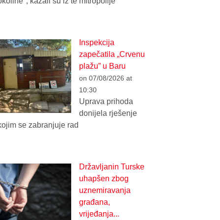
okoline", kazali su iz te mitropolije
Inspekcija
zapečatila „Crvenu
plažu” u Baru
on 07/08/2026 at
10:30
Uprava prihoda
donijela rješenje
kojim se zabranjuje rad
Državljanin Turske
uhapšen zbog
uznemiravanja
građana,
vrijeđanja...