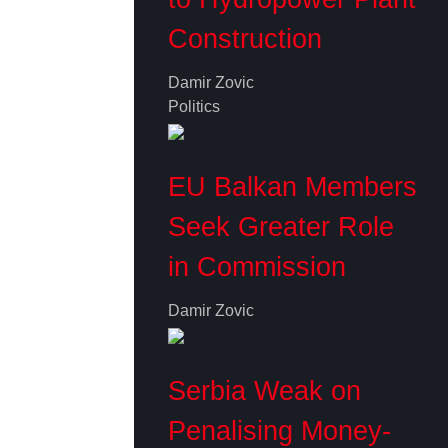
Construction
Damir Zovic
Politics
EU Balkan Members
Seek Greater Role
in Commission
Damir Zovic
Serbia Weak on
Penalising Money-