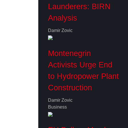
Launderers: BIRN
Analysis
Damir Zovic
Montenegrin
Activists Urge End
to Hydropower Plant
Construction
Damir Zovic
Business