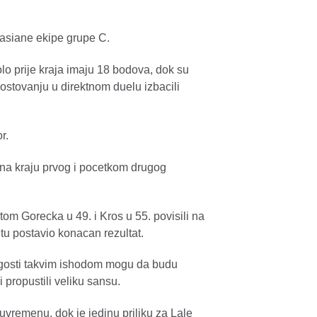
lasiane ekipe grupe C.
olo prije kraja imaju 18 bodova, dok su
stovanju u direktnom duelu izbacili
r.
na kraju prvog i pocetkom drugog
tom Gorecka u 49. i Kros u 55. povisili na
tu postavio konacan rezultat.
a gosti takvim ishodom mogu da budu
 propustili veliku sansu.
uvremenu, dok je jedinu priliku za Lale