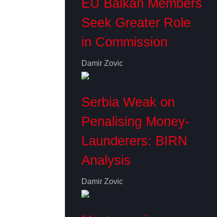
EU Balkan Members
Seek Greater Role
in Commission
Damir Zovic
Serbia Weak on
Penalising Money-
Launderers: BIRN
Analysis
Damir Zovic