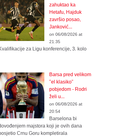
zahuktao ka
Hetafu, Hajduk
završio posao,
Janković...
on 06/08/2026 at
21:35
Kvalifikacije za Ligu konferencije, 3. kolo
Barsa pred velikom
"el klasiko"
pobjedom - Rodri
želi u...
on 06/08/2026 at
20:54
Barselona bi
dovođenjem majstora koji je ovih dana
posjetio Crnu Goru kompletirala