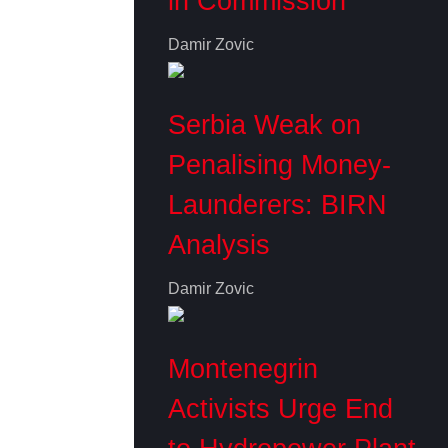
in Commission
Damir Zovic
Serbia Weak on
Penalising Money-
Launderers: BIRN
Analysis
Damir Zovic
Montenegrin
Activists Urge End