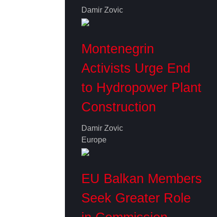
Damir Zovic
Montenegrin
Activists Urge End
to Hydropower Plant
Construction
Damir Zovic
Europe
EU Balkan Members
Seek Greater Role