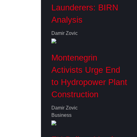
Launderers: BIRN
Analysis
Damir Zovic
Montenegrin
Activists Urge End
to Hydropower Plant
Construction
Damir Zovic
Business