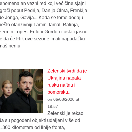
fenomenalan vezni red koji već čine sjajni
igrači poput Pedrija, Danija Olma, Frenkija
de Jonga, Gavija... Kada se tome dodaju
nešto ofanzivniji Lamin Jamal, Rafinja,
Fermin Lopes, Entoni Gordon i ostali jasno
je da će Flik ove sezone imati napadačku
mašineriju
Zelenski tvrdi da je
Ukrajina napala
rusku naftnu i
pomorsku...
on 06/08/2026 at
19:57
Zelenski je rekao
da su pogođeni objekti udaljeni više od
1.300 kilometara od linije fronta,