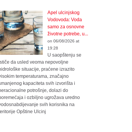
Apel ulcinjskog
Vodovoda: Voda
samo za osnovne
životne potrebe, u...
on 06/08/2026 at
19:28
U saopštenju se
ističe da usled veoma nepovoljne
hidrološke situacije, praćene izrazito
visokim temperaturama, značajno
smanjenog kapaciteta svih izvorišta i
neracionalne potrošnje, dolazi do
poremećaja i ozbiljno ugrožava uredno
vodosnabdijevanje svih korisnika na
teritorije Opštine Ulcinj