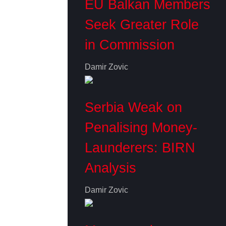
EU Balkan Members
Seek Greater Role
in Commission
Damir Zovic
Serbia Weak on
Penalising Money-
Launderers: BIRN
Analysis
Damir Zovic