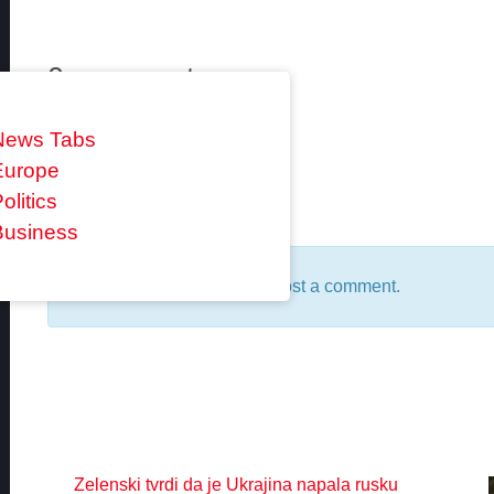
0 comments
News Tabs
Europe
Reply
olitics
Business
You must be
logged in
to post a comment.
Zelenski tvrdi da je Ukrajina napala rusku