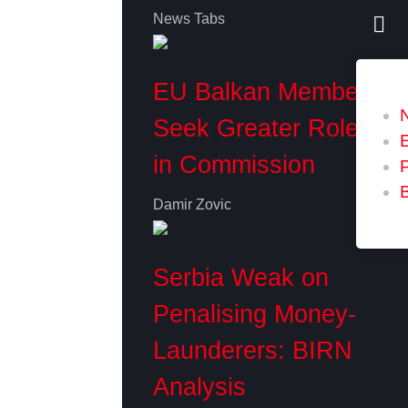
News Tabs
EU Balkan Members
Seek Greater Role
in Commission
P
Damir Zovic
Serbia Weak on
Penalising Money-
Launderers: BIRN
Analysis