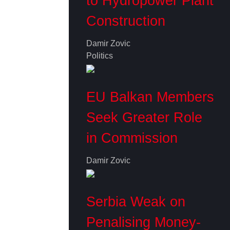
to Hydropower Plant
Construction
Damir Zovic
Politics
EU Balkan Members
Seek Greater Role
in Commission
Damir Zovic
Serbia Weak on
Penalising Money-