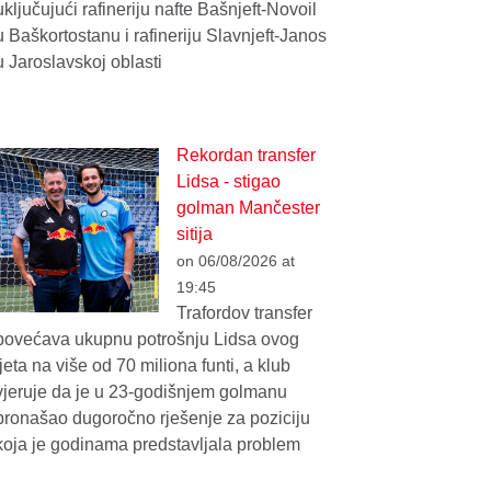
uključujući rafineriju nafte Bašnjeft-Novoil
u Baškortostanu i rafineriju Slavnjeft-Janos
u Jaroslavskoj oblasti
Rekordan transfer
Lidsa - stigao
golman Mančester
sitija
on 06/08/2026 at
19:45
Trafordov transfer
povećava ukupnu potrošnju Lidsa ovog
ljeta na više od 70 miliona funti, a klub
vjeruje da je u 23-godišnjem golmanu
pronašao dugoročno rješenje za poziciju
koja je godinama predstavljala problem