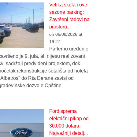
Velika skela i ove
sezone parking:
Završeni radovi na
prostoru...
on 06/08/2026 at
19:27
Parterno uređenje
završeno je 9. jula, ali nijesu realizovani
svi sadržaji predviđeni projektom, dok
početak rekonstrukcije šetališta od hotela
"Albatros" do Rta Đerane zavisi od
građevinske dozvole Opštine
Ford sprema
električni pikap od
30.000 dolara:
Najvažniji detalj...