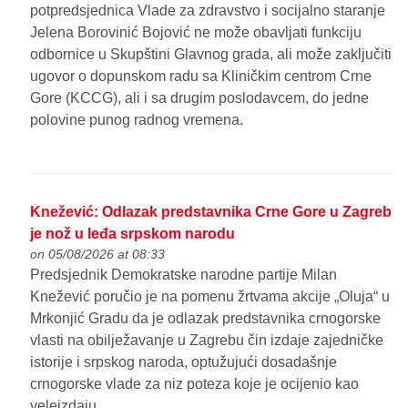
potpredsjednica Vlade za zdravstvo i socijalno staranje
Jelena Borovinić Bojović ne može obavljati funkciju
odbornice u Skupštini Glavnog grada, ali može zaključiti
ugovor o dopunskom radu sa Kliničkim centrom Crne
Gore (KCCG), ali i sa drugim poslodavcem, do jedne
polovine punog radnog vremena.
Knežević: Odlazak predstavnika Crne Gore u Zagreb
je nož u leđa srpskom narodu
on 05/08/2026 at 08:33
Predsjednik Demokratske narodne partije Milan
Knežević poručio je na pomenu žrtvama akcije „Oluja“ u
Mrkonjić Gradu da je odlazak predstavnika crnogorske
vlasti na obilježavanje u Zagrebu čin izdaje zajedničke
istorije i srpskog naroda, optužujući dosadašnje
crnogorske vlade za niz poteza koje je ocijenio kao
veleizdaju.