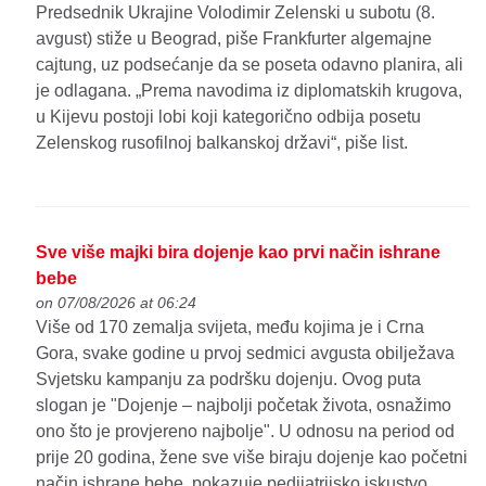
Predsednik Ukrajine Volodimir Zelenski u subotu (8.
avgust) stiže u Beograd, piše Frankfurter algemajne
cajtung, uz podsećanje da se poseta odavno planira, ali
je odlagana. „Prema navodima iz diplomatskih krugova,
u Kijevu postoji lobi koji kategorično odbija posetu
Zelenskog rusofilnoj balkanskoj državi“, piše list.
Sve više majki bira dojenje kao prvi način ishrane
bebe
on 07/08/2026 at 06:24
Više od 170 zemalja svijeta, među kojima je i Crna
Gora, svake godine u prvoj sedmici avgusta obilježava
Svjetsku kampanju za podršku dojenju. Ovog puta
slogan je "Dojenje – najbolji početak života, osnažimo
ono što je provjereno najbolje". U odnosu na period od
prije 20 godina, žene sve više biraju dojenje kao početni
način ishrane bebe, pokazuje pedijatrijsko iskustvo.