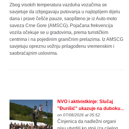
Zbog visokih temperatura vazduha vozačima se
savjetuje da izbjegavaju putovanja u najtoplijem dijelu
dana i prave češće pauze, saopšteno je iz Auto-moto
saveza Crne Gore (AMSCG). Pojačana frekvencija
vozila očekuje se u gradovima, prema turističkim
centrima i na pojedinim graničnim prelazima. Iz AMSCG
savjetuju opreznu vožnju prilagođenu vremenskim i
saobraćajnim uslovima.
NVO i aktivistkinje: Slučaj
"Đurišić" ukazuje na duboku...
on 07/08/2026 at 05:52
Činjenica da nadležni organi
nisu utvrdili ko stoji iza cijelog