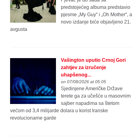
predstojećeg albuma predstavio
pjesme „My Guy“ i „Oh Mother“, a
novo izdanje biće objavljeno 21.
avgusta
Vašington uputio Crnoj Gori
zahtjev za izručenje
uhapšenog...
on 07/08/2026 at 05:05
Sjedinjene Američke Države
terete ga za učešće u masovnim
sajber napadima sa štetom
većom od 3,4 milijarde dolara u korist Iranske
revolucionarne garde