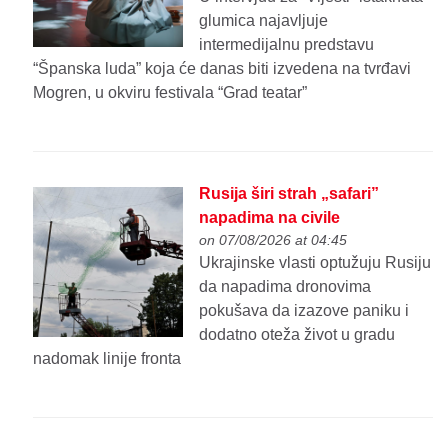
glumica najavljuje
intermedijalnu predstavu
“Španska luda” koja će danas biti izvedena na tvrđavi
Mogren, u okviru festivala “Grad teatar”
Rusija širi strah „safari”
napadima na civile
on 07/08/2026 at 04:45
Ukrajinske vlasti optužuju Rusiju
da napadima dronovima
pokušava da izazove paniku i
dodatno oteža život u gradu
nadomak linije fronta