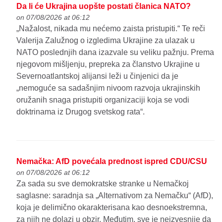
Da li će Ukrajina uopšte postati članica NATO?
on 07/08/2026 at 06:12
„Nažalost, nikada mu nećemo zaista pristupiti.“ Te reči
Valerija Zalužnog o izgledima Ukrajine za ulazak u
NATO poslednjih dana izazvale su veliku pažnju. Prema
njegovom mišljenju, prepreka za članstvo Ukrajine u
Severnoatlantskoj alijansi leži u činjenici da je
„nemoguće sa sadašnjim nivoom razvoja ukrajinskih
oružanih snaga pristupiti organizaciji koja se vodi
doktrinama iz Drugog svetskog rata“.
Nemačka: AfD povećala prednost ispred CDU/CSU
on 07/08/2026 at 06:12
Za sada su sve demokratske stranke u Nemačkoj
saglasne: saradnja sa „Alternativom za Nemačku“ (AfD),
koja je delimično okarakterisana kao desnoekstremna,
za njih ne dolazi u obzir. Međutim, sve je neizvesnije da