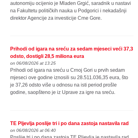
autonomiju ocijenio je Mladen Grgić, saradnik u nastavi
na Fakultetu političkih nauka u Podgorici i nekadašnji
direktor Agencije za investicije Crne Gore.
Prihodi od igara na sreću za sedam mjeseci veći 37,3
odsto, dostigli 28,5 miliona eura
on 06/08/2026 at 13:25
Prihodi od igara na sreću u Crnoj Gori u prvih sedam
mjeseci ove godine iznosili su 28.511.036,35 eura, što
je 37,26 odsto više u odnosu na isti period prošle
godine, saopšteno je iz Uprave za igre na sreću.
TE Pljevlja poslije tri i po dana zastoja nastavila rad
on 06/08/2026 at 06:40
Poslije tri i po dana zastoja TE Pljevlja je nastavila rad,