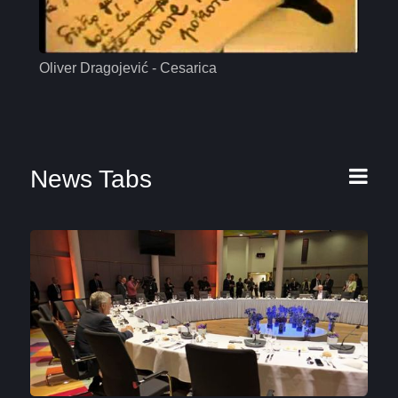
Oliver Dragojević - Cesarica
Mas
News Tabs