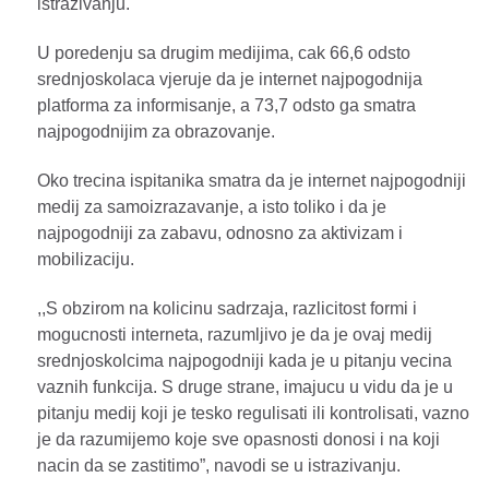
istrazivanju.
U poredenju sa drugim medijima, cak 66,6 odsto
srednjoskolaca vjeruje da je internet najpogodnija
platforma za informisanje, a 73,7 odsto ga smatra
najpogodnijim za obrazovanje.
Oko trecina ispitanika smatra da je internet najpogodniji
medij za samoizrazavanje, a isto toliko i da je
najpogodniji za zabavu, odnosno za aktivizam i
mobilizaciju.
,,S obzirom na kolicinu sadrzaja, razlicitost formi i
mogucnosti interneta, razumljivo je da je ovaj medij
srednjoskolcima najpogodniji kada je u pitanju vecina
vaznih funkcija. S druge strane, imajucu u vidu da je u
pitanju medij koji je tesko regulisati ili kontrolisati, vazno
je da razumijemo koje sve opasnosti donosi i na koji
nacin da se zastitimo”, navodi se u istrazivanju.