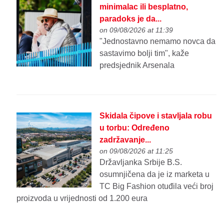
minimalac ili besplatno,
paradoks je da...
on 09/08/2026 at 11:39
"Jednostavno nemamo novca da
sastavimo bolji tim", kaže
predsjednik Arsenala
Skidala čipove i stavljala robu
u torbu: Određeno
zadržavanje...
on 09/08/2026 at 11:25
Državljanka Srbije B.S.
osumnjičena da je iz marketa u
TC Big Fashion otuđila veći broj
proizvoda u vrijednosti od 1.200 eura