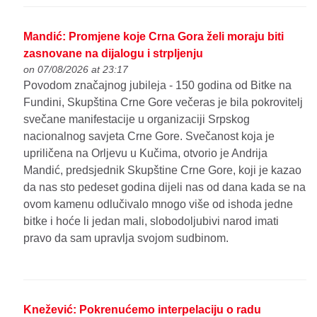
Mandić: Promjene koje Crna Gora želi moraju biti
zasnovane na dijalogu i strpljenju
on 07/08/2026 at 23:17
Povodom značajnog jubileja - 150 godina od Bitke na
Fundini, Skupština Crne Gore večeras je bila pokrovitelj
svečane manifestacije u organizaciji Srpskog
nacionalnog savjeta Crne Gore. Svečanost koja je
upriličena na Orljevu u Kučima, otvorio je Andrija
Mandić, predsjednik Skupštine Crne Gore, koji je kazao
da nas sto pedeset godina dijeli nas od dana kada se na
ovom kamenu odlučivalo mnogo više od ishoda jedne
bitke i hoće li jedan mali, slobodoljubivi narod imati
pravo da sam upravlja svojom sudbinom.
Knežević: Pokrenućemo interpelaciju o radu