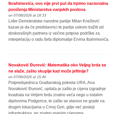
Ibrahimovića, ovo nije prvi put da trpimo nacionalna
poniženja Ministarstva vanjskih poslova
on 07/08/2026 at 18:33
Lider Demokratske narodne partije Milan Knežević
kazao je da će predstavnici te partije uskoro tražiti od
doskorašnjih partnera iz većine potpise podrške za
interpelaciju o radu šefa diplomatije Ervina Ibahimovića.
Novaković Đurović: Matematika oko Veljeg brda se
ne slaže, zašto skuplje kad može jeftinije?
on 07/08/2026 at 15:40
Potpredsjednica Građanskog pokreta URA, Ana
Novaković Đurović, upitala je zašto je cijena izgradnje
kvadrata na Veljem brdu znatno veća nego u ostalim
dijelovima Podgorice, te zašto se stanovi ne grade na
drugim lokacijama u Crnoj Gori, gdje već postoji
infrastruktura, po znatno manjim cijenama.