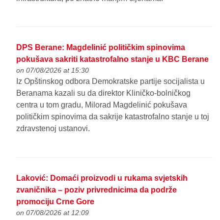
DPS Berane: Magdelinić političkim spinovima
pokušava sakriti katastrofalno stanje u KBC Berane
on 07/08/2026 at 15:30
Iz Opštinskog odbora Demokratske partije socijalista u
Beranama kazali su da direktor Kliničko-bolničkog
centra u tom gradu, Milorad Magdelinić pokušava
političkim spinovima da sakrije katastrofalno stanje u toj
zdravstenoj ustanovi.
Laković: Domaći proizvodi u rukama svjetskih
zvaničnika – poziv privrednicima da podrže
promociju Crne Gore
on 07/08/2026 at 12:09