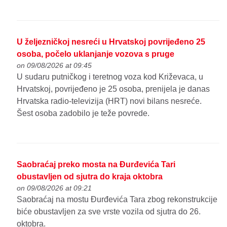
U željezničkoj nesreći u Hrvatskoj povrijeđeno 25
osoba, počelo uklanjanje vozova s pruge
on 09/08/2026 at 09:45
U sudaru putničkog i teretnog voza kod Križevaca, u
Hrvatskoj, povrijeđeno je 25 osoba, prenijela je danas
Hrvatska radio-televizija (HRT) novi bilans nesreće.
Šest osoba zadobilo je teže povrede.
Saobraćaj preko mosta na Đurđevića Tari
obustavljen od sjutra do kraja oktobra
on 09/08/2026 at 09:21
Saobraćaj na mostu Đurđevića Tara zbog rekonstrukcije
biće obustavljen za sve vrste vozila od sjutra do 26.
oktobra.