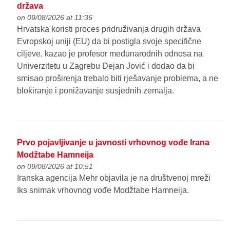
država
on 09/08/2026 at 11:36
Hrvatska koristi proces pridruživanja drugih država
Evropskoj uniji (EU) da bi postigla svoje specifične
ciljeve, kazao je profesor međunarodnih odnosa na
Univerzitetu u Zagrebu Dejan Jović i dodao da bi
smisao proširenja trebalo biti rješavanje problema, a ne
blokiranje i ponižavanje susjednih zemalja.
Prvo pojavljivanje u javnosti vrhovnog vođe Irana
Modžtabe Hamneija
on 09/08/2026 at 10:51
Iranska agencija Mehr objavila je na društvenoj mreži
Iks snimak vrhovnog vođe Modžtabe Hamneija.