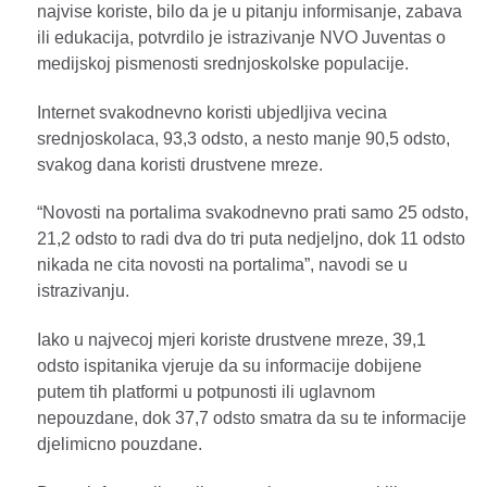
najvise koriste, bilo da je u pitanju informisanje, zabava
ili edukacija, potvrdilo je istrazivanje NVO Juventas o
medijskoj pismenosti srednjoskolske populacije.
Internet svakodnevno koristi ubjedljiva vecina
srednjoskolaca, 93,3 odsto, a nesto manje 90,5 odsto,
svakog dana koristi drustvene mreze.
“Novosti na portalima svakodnevno prati samo 25 odsto,
21,2 odsto to radi dva do tri puta nedjeljno, dok 11 odsto
nikada ne cita novosti na portalima”, navodi se u
istrazivanju.
Iako u najvecoj mjeri koriste drustvene mreze, 39,1
odsto ispitanika vjeruje da su informacije dobijene
putem tih platformi u potpunosti ili uglavnom
nepouzdane, dok 37,7 odsto smatra da su te informacije
djelimicno pouzdane.