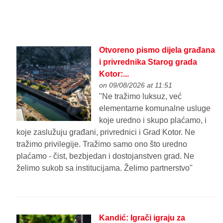
Otvoreno pismo dijela građana
i privrednika Starog grada
Kotor:...
on 09/08/2026 at 11:51
"Ne tražimo luksuz, već
elementarne komunalne usluge
koje uredno i skupo plaćamo, i
koje zaslužuju građani, privrednici i Grad Kotor. Ne
tražimo privilegije. Tražimo samo ono što uredno
plaćamo - čist, bezbjedan i dostojanstven grad. Ne
želimo sukob sa institucijama. Želimo partnerstvo"
Kandić: Igrači igraju za