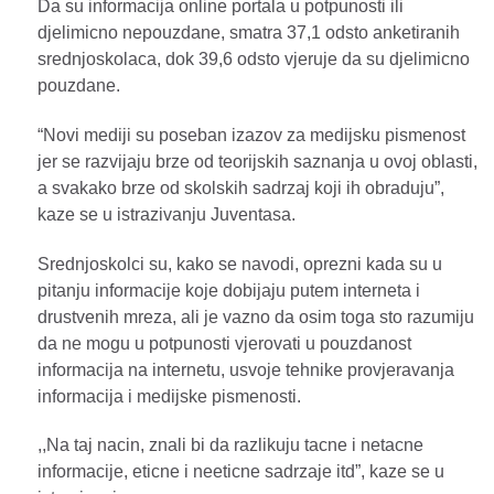
Da su informacija online portala u potpunosti ili
djelimicno nepouzdane, smatra 37,1 odsto anketiranih
srednjoskolaca, dok 39,6 odsto vjeruje da su djelimicno
pouzdane.
“Novi mediji su poseban izazov za medijsku pismenost
jer se razvijaju brze od teorijskih saznanja u ovoj oblasti,
a svakako brze od skolskih sadrzaj koji ih obraduju”,
kaze se u istrazivanju Juventasa.
Srednjoskolci su, kako se navodi, oprezni kada su u
pitanju informacije koje dobijaju putem interneta i
drustvenih mreza, ali je vazno da osim toga sto razumiju
da ne mogu u potpunosti vjerovati u pouzdanost
informacija na internetu, usvoje tehnike provjeravanja
informacija i medijske pismenosti.
,,Na taj nacin, znali bi da razlikuju tacne i netacne
informacije, eticne i neeticne sadrzaje itd”, kaze se u