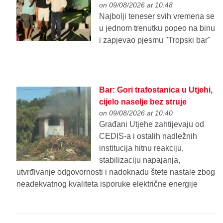
on 09/08/2026 at 10:48
Najbolji teneser svih vremena se
u jednom trenutku popeo na binu
i zapjevao pjesmu "Tropski bar"
Bar: Gori trafostanica u Utjehi,
cijelo naselje bez struje
on 09/08/2026 at 10:40
Građani Utjehe zahtijevaju od
CEDIS-a i ostalih nadležnih
institucija hitnu reakciju,
stabilizaciju napajanja,
utvrđivanje odgovornosti i nadoknadu štete nastale zbog
neadekvatnog kvaliteta isporuke električne energije