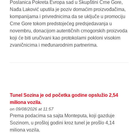
Poslanica Pokreta Evropa sad u Skupštini Crne Gore,
Nađa Laković uputila je poziv domaćim proizvođačima,
kompanijama i privrednicima da se uključe u promociju
Crne Gore tokom predstojećeg predsjedavanja u
novembru, donacijom autentičnih crnogorskih proizvoda
koji će biti uručivani kao protokolarni pokloni visokim
zvaničnicima i međunarodnim partnerima.
Tunel Sozina je od početka godine opslužio 2,54
miliona vozila.
on 09/08/2026 at 11:57
Prema podacima sa sajta Monteputa, koji gazduje
Sozinom, u prošloj godini kroz tunel je prošlo 4,14
miliona vozila.