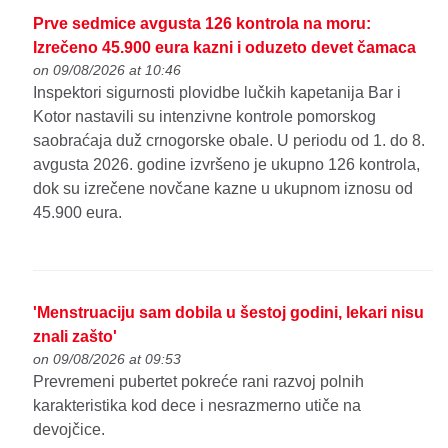
Prve sedmice avgusta 126 kontrola na moru:
Izrečeno 45.900 eura kazni i oduzeto devet čamaca
on 09/08/2026 at 10:46
Inspektori sigurnosti plovidbe lučkih kapetanija Bar i
Kotor nastavili su intenzivne kontrole pomorskog
saobraćaja duž crnogorske obale. U periodu od 1. do 8.
avgusta 2026. godine izvršeno je ukupno 126 kontrola,
dok su izrečene novčane kazne u ukupnom iznosu od
45.900 eura.
'Menstruaciju sam dobila u šestoj godini, lekari nisu
znali zašto'
on 09/08/2026 at 09:53
Prevremeni pubertet pokreće rani razvoj polnih
karakteristika kod dece i nesrazmerno utiče na
devojčice.