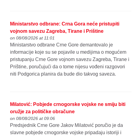
Ministarstvo odbrane: Crna Gora neće pristupiti
vojnom savezu Zagreba, Tirane i Prištine
on 08/08/2026 at 11:01
Ministarstvo odbrane Crne Gore demantovalo je
informacije koje su se pojavile u medijima o mogućem
pristupanju Crne Gore vojnom savezu Zagreba, Tirane i
Prištine, poručujući da o tome nijesu vođeni razgovori
niti Podgorica planira da bude dio takvog saveza.
Milatović: Pobjede crnogorske vojske ne smiju biti
oružje za političke obračune
on 08/08/2026 at 09:06
Predsjednik Crne Gore Jakov Milatović poručio je da
slavne pobjede crnogorske vojske pripadaju istoriji i