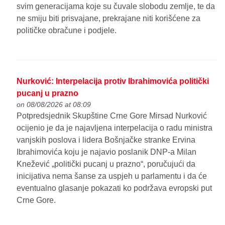
svim generacijama koje su čuvale slobodu zemlje, te da
ne smiju biti prisvajane, prekrajane niti korišćene za
političke obračune i podjele.
Nurković: Interpelacija protiv Ibrahimovića politički
pucanj u prazno
on 08/08/2026 at 08:09
Potpredsjednik Skupštine Crne Gore Mirsad Nurković
ocijenio je da je najavljena interpelacija o radu ministra
vanjskih poslova i lidera Bošnjačke stranke Ervina
Ibrahimovića koju je najavio poslanik DNP-a Milan
Knežević „politički pucanj u prazno“, poručujući da
inicijativa nema šanse za uspjeh u parlamentu i da će
eventualno glasanje pokazati ko podržava evropski put
Crne Gore.