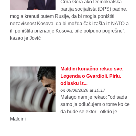
Crna Gora ako Demokratska
partija socijalista (DPS) padne,
mogla krenuti putem Rusije, da bi mogla poništiti
nezavisnost Kosova, da bi možda čak izašla iz NATO-a
ili poništila priznanje Kosova, bile potpuno pogrešne“,
kazao je Jović
Maldini konačno rekao sve:
Legenda o Gvardioli, Pirlu,
odlasku iz...
on 09/08/2026 at 10:17
Malago nam je rekao: "od sada
samo ja odlučujem o tome ko će
da bude selektor - otkrio je
Maldini