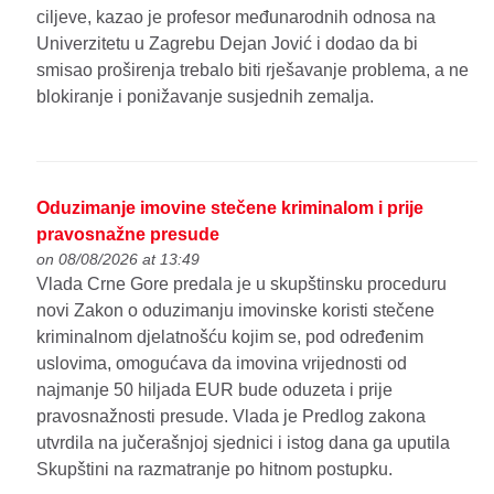
ciljeve, kazao je profesor međunarodnih odnosa na
Univerzitetu u Zagrebu Dejan Jović i dodao da bi
smisao proširenja trebalo biti rješavanje problema, a ne
blokiranje i ponižavanje susjednih zemalja.
Oduzimanje imovine stečene kriminalom i prije
pravosnažne presude
on 08/08/2026 at 13:49
Vlada Crne Gore predala je u skupštinsku proceduru
novi Zakon o oduzimanju imovinske koristi stečene
kriminalnom djelatnošću kojim se, pod određenim
uslovima, omogućava da imovina vrijednosti od
najmanje 50 hiljada EUR bude oduzeta i prije
pravosnažnosti presude. Vlada je Predlog zakona
utvrdila na jučerašnjoj sjednici i istog dana ga uputila
Skupštini na razmatranje po hitnom postupku.