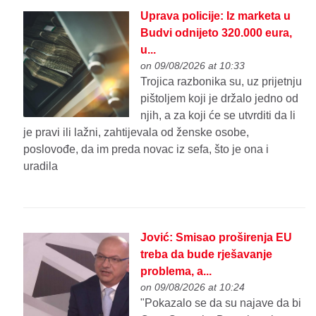
Uprava policije: Iz marketa u
Budvi odnijeto 320.000 eura,
u...
on 09/08/2026 at 10:33
Trojica razbonika su, uz prijetnju
pištoljem koji je držalo jedno od
njih, a za koji će se utvrditi da li
je pravi ili lažni, zahtijevala od ženske osobe,
poslovođe, da im preda novac iz sefa, što je ona i
uradila
Jović: Smisao proširenja EU
treba da bude rješavanje
problema, a...
on 09/08/2026 at 10:24
"Pokazalo se da su najave da bi