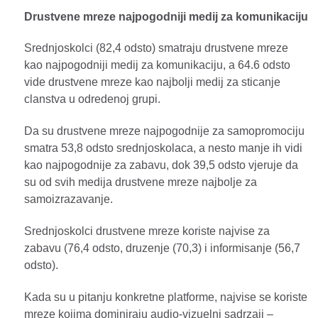
Drustvene mreze najpogodniji medij za komunikaciju
Srednjoskolci (82,4 odsto) smatraju drustvene mreze
kao najpogodniji medij za komunikaciju, a 64.6 odsto
vide drustvene mreze kao najbolji medij za sticanje
clanstva u odredenoj grupi.
Da su drustvene mreze najpogodnije za samopromociju
smatra 53,8 odsto srednjoskolaca, a nesto manje ih vidi
kao najpogodnije za zabavu, dok 39,5 odsto vjeruje da
su od svih medija drustvene mreze najbolje za
samoizrazavanje.
Srednjoskolci drustvene mreze koriste najvise za
zabavu (76,4 odsto, druzenje (70,3) i informisanje (56,7
odsto).
Kada su u pitanju konkretne platforme, najvise se koriste
mreze kojima dominiraju audio-vizuelni sadrzaji –