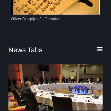
Oliver Dragojević - Cesarica
Mas
News Tabs