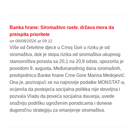
Banka hrane: Siromaštvo raste, država mora da
preispita prioritete
on 09/08/2026 at 09:11
Više od četvrtine djece u Crnoj Gori u riziku je od
siromaštva, dok je stopa rizika od siromaštva ukupnog
stanovništva porasla sa 20,1 na 20,9 odsto, upozorila je
povodom 9. avgusta, Međunarodnog dana siromašnih,
predsjednica Banke hrane Crne Gore Marina Medojević.
Ona je, pozivajući se na najnovije podatke MONSTAT-a,
ocijenila da postojeća socijalna politika nije dovoljna i
pozvala Vladu da poveća socijalna davanja, uvede
snažniju podršku ugroženim porodicama i donese
dugoročnu strategiju za smanjenje siromaštva.