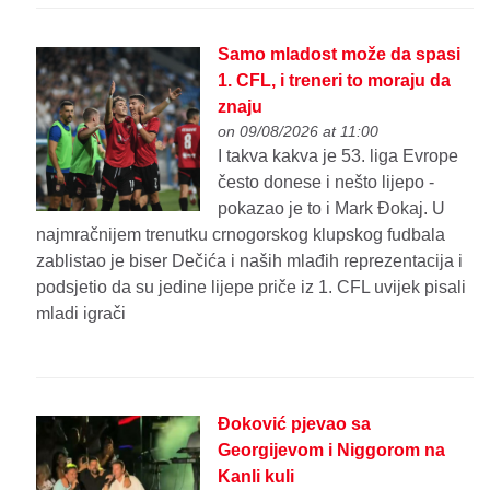
Samo mladost može da spasi
1. CFL, i treneri to moraju da
znaju
on 09/08/2026 at 11:00
I takva kakva je 53. liga Evrope
često donese i nešto lijepo -
pokazao je to i Mark Đokaj. U
najmračnijem trenutku crnogorskog klupskog fudbala
zablistao je biser Dečića i naših mlađih reprezentacija i
podsjetio da su jedine lijepe priče iz 1. CFL uvijek pisali
mladi igrači
Đoković pjevao sa
Georgijevom i Niggorom na
Kanli kuli