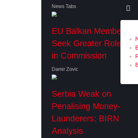
News Tabs
EU Balkan Members
Seek Greater Role
in Commission
P
Damir Zovic
Serbia Weak on
Penalising Money-
Launderers: BIRN
Analysis