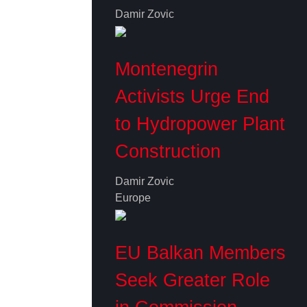
Damir Zovic
Montenegrin
Activists Urge End
to Hydropower Plant
Construction
Damir Zovic
Europe
EU Balkan Members
Seek Greater Role