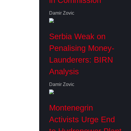
in Commission
Damir Zovic
Serbia Weak on
Penalising Money-
Launderers: BIRN
Analysis
Damir Zovic
Montenegrin
Activists Urge End