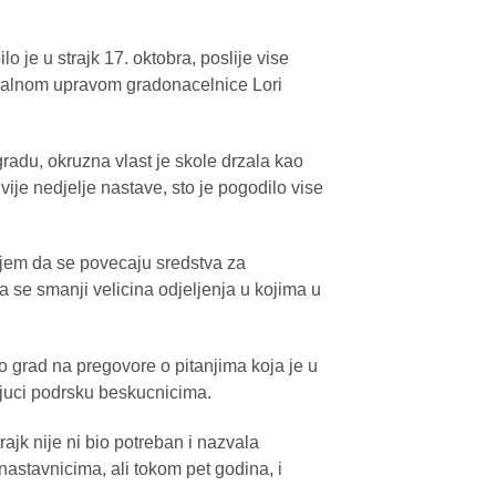
 je u strajk 17. oktobra, poslije vise
okalnom upravom gradonacelnice Lori
gradu, okruzna vlast je skole drzala kao
ije nedjelje nastave, sto je pogodilo vise
ciljem da se povecaju sredstva za
a se smanji velicina odjeljenja u kojima u
ao grad na pregovore o pitanjima koja je u
ujuci podrsku beskucnicima.
rajk nije ni bio potreban i nazvala
nastavnicima, ali tokom pet godina, i