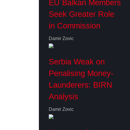
EU Balkan Members
Seek Greater Role
in Commission
Damir Zovic
Serbia Weak on
Penalising Money-
Launderers: BIRN
Analysis
Damir Zovic