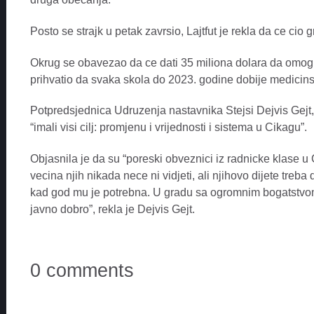
Posto se strajk u petak zavrsio, Lajtfut je rekla da ce cio 
Okrug se obavezao da ce dati 35 miliona dolara da omoguc
prihvatio da svaka skola do 2023. godine dobije medicinsk
Potpredsjednica Udruzenja nastavnika Stejsi Dejvis Gejt, 
“imali visi cilj: promjenu i vrijednosti i sistema u Cikagu”.
Objasnila je da su “poreski obveznici iz radnicke klase u
vecina njih nikada nece ni vidjeti, ali njihovo dijete tre
kad god mu je potrebna. U gradu sa ogromnim bogatstvom
javno dobro”, rekla je Dejvis Gejt.
0 comments