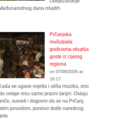
Obilježavanje
Međunarodnog dana mladih
Prčanjska
mušuljada
godinama okuplja
goste iz cijelog
regiona
on 07/08/2026 at
10:17
Kada se ugase svjetla i utiša muzika, ono
što ostaje nisu samo prazni tanjiri. Ostaju
priče, susreti i dogovor da se na Prčanj,
istim povodom, ponovo dođe narednog
ljeta