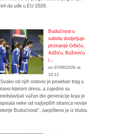
želi da uđe u EU 2028.
Budućnost u
subotu dodjeljuje
priznanje Grbiću,
Adžiću, Božoviću
i...
on 07/08/2026 at
10:12
"Svako od njih ostavio je poseban trag u
plavo-bijelom dresu, a zajedno su
predstavljali važan dio generacije koja je
ispisala neke od najljepših stranica novije
istorije Budućnosti", saopšteno je iz kluba.