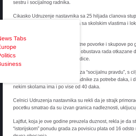
sestru i socijalnog radnika.
Cikasko Udruzenje nastavnika sa 25 hiljada clanova stupilo
mjeseci neuspjesnih pregovora sa skolskim vlastima i l
Lajtfut.
News Tabs
Nastavnici su priredivali protestne povorke i skupove po 
Europe
otvorene, ali su tokom nekoliko obustava rada otkazane dv
olitics
od 300.000 daka i njihove porodice.
Business
Nastavnici su rekli da strajkuju za “socijalnu pravdu”, s 
medicinske sestre i socijalne radnike za potrebe daka, i d
nekim skolama ima i po vise od 40 daka.
Celnici Udruzenja nastavnika su rekli da je strajk primor
pocetku smatrao da su izvan granica nadleznosti, ukljuc
Lajtfut, koja je ove godine preuzela duznost, rekla je da st
“istorijskom” ponudu grada za povisicu plata od 16 odsto 
druga obecanja.