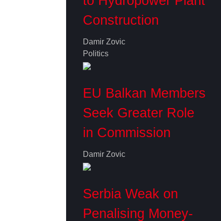
to Hydropower Plant
Construction
Damir Zovic
Politics
EU Balkan Members
Seek Greater Role
in Commission
Damir Zovic
Serbia Weak on
Penalising Money-