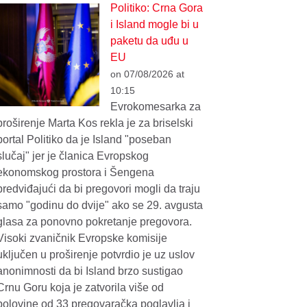
Politiko: Crna Gora
i Island mogle bi u
paketu da uđu u
EU
on 07/08/2026 at
10:15
Evrokomesarka za
proširenje Marta Kos rekla je za briselski
portal Politiko da je Island "poseban
slučaj" jer je članica Evropskog
ekonomskog prostora i Šengena
predviđajući da bi pregovori mogli da traju
samo "godinu do dvije" ako se 29. avgusta
glasa za ponovno pokretanje pregovora.
Visoki zvaničnik Evropske komisije
uključen u proširenje potvrdio je uz uslov
anonimnosti da bi Island brzo sustigao
Crnu Goru koja je zatvorila više od
polovine od 33 pregovaračka poglavlja i