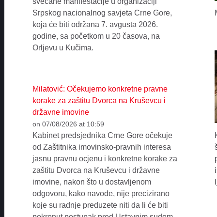
svečane manifestacije u organizaciji
Srpskog nacionalnog savjeta Crne Gore,
koja će biti održana 7. avgusta 2026.
godine, sa početkom u 20 časova, na
Orljevu u Kučima.
Milatović: Očekujemo konkretne pravne
korake za zaštitu Dvorca na Kruševcu i
državne imovine
on 07/08/2026 at 10:59
Kabinet predsjednika Crne Gore očekuje
od Zaštitnika imovinsko-pravnih interesa
jasnu pravnu ocjenu i konkretne korake za
zaštitu Dvorca na Kruševcu i državne
imovine, nakon što u dostavljenom
odgovoru, kako navode, nije precizirano
koje su radnje preduzete niti da li će biti
pokrenut postupak pred Ustavnim sudom.