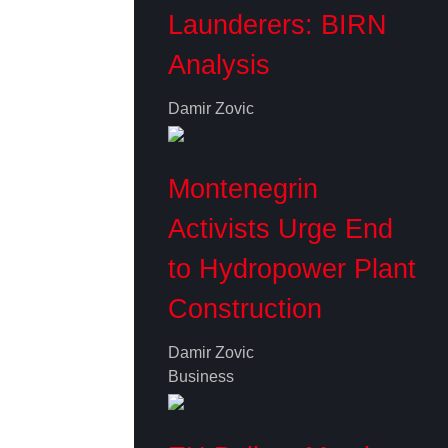
Launderers: BIRN
Analysis
Damir Zovic
Montenegrin
Activists Urge End
to Hydropower Plant
Construction
Damir Zovic
Business