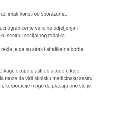
grad imati koristi od sporazuma.
i ogranicenje velicine odjeljenja i
u sestru i socijalnog radnika.
rekla je da su strak i sindikalna borba
 Cikagu skupo platili oblakodere koje
ba da moze da vidi skolsku medicinsku sestru
, korporacije mogu da placaju ono sto je