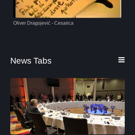
Oliver Dragojević - Cesarica
Mas
News Tabs