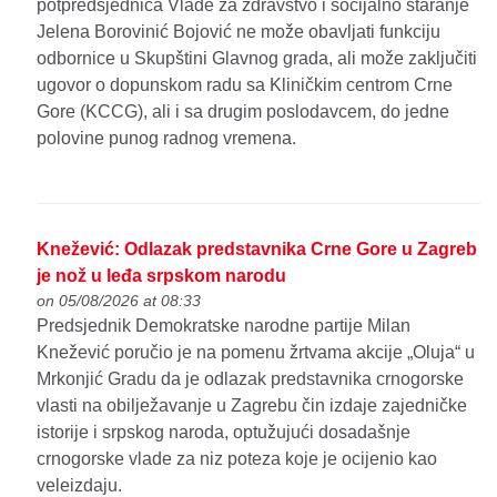
potpredsjednica Vlade za zdravstvo i socijalno staranje
Jelena Borovinić Bojović ne može obavljati funkciju
odbornice u Skupštini Glavnog grada, ali može zaključiti
ugovor o dopunskom radu sa Kliničkim centrom Crne
Gore (KCCG), ali i sa drugim poslodavcem, do jedne
polovine punog radnog vremena.
Knežević: Odlazak predstavnika Crne Gore u Zagreb
je nož u leđa srpskom narodu
on 05/08/2026 at 08:33
Predsjednik Demokratske narodne partije Milan
Knežević poručio je na pomenu žrtvama akcije „Oluja“ u
Mrkonjić Gradu da je odlazak predstavnika crnogorske
vlasti na obilježavanje u Zagrebu čin izdaje zajedničke
istorije i srpskog naroda, optužujući dosadašnje
crnogorske vlade za niz poteza koje je ocijenio kao
veleizdaju.