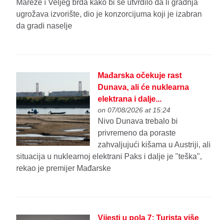
Mareze i Veljeg brda kako bi se utvrdilo da li gradnja
ugrožava izvorište, dio je konzorcijuma koji je izabran
da gradi naselje
Mađarska očekuje rast
Dunava, ali će nuklearna
elektrana i dalje...
on 07/08/2026 at 15:24
Nivo Dunava trebalo bi
privremeno da poraste
zahvaljujući kišama u Austriji, ali
situacija u nuklearnoj elektrani Paks i dalje je "teška",
rekao je premijer Mađarske
Vijesti u pola 7: Turista više