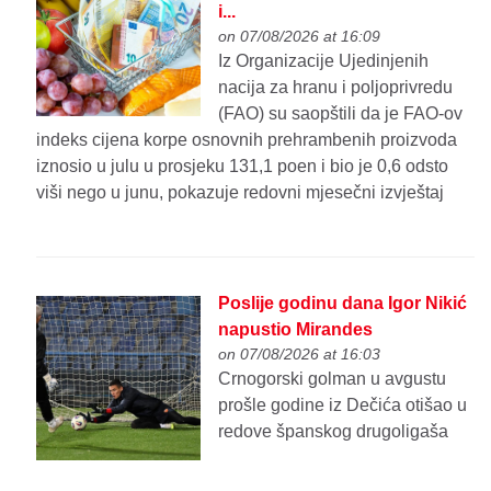
i...
on 07/08/2026 at 16:09
Iz Organizacije Ujedinjenih
nacija za hranu i poljoprivredu
(FAO) su saopštili da je FAO-ov
indeks cijena korpe osnovnih prehrambenih proizvoda
iznosio u julu u prosjeku 131,1 poen i bio je 0,6 odsto
viši nego u junu, pokazuje redovni mjesečni izvještaj
Poslije godinu dana Igor Nikić
napustio Mirandes
on 07/08/2026 at 16:03
Crnogorski golman u avgustu
prošle godine iz Dečića otišao u
redove španskog drugoligaša