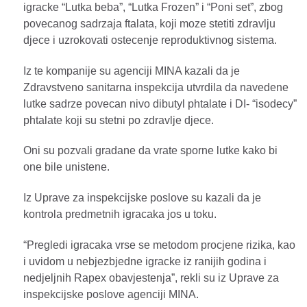
igracke “Lutka beba”, “Lutka Frozen” i “Poni set”, zbog
povecanog sadrzaja ftalata, koji moze stetiti zdravlju
djece i uzrokovati ostecenje reproduktivnog sistema.
Iz te kompanije su agenciji MINA kazali da je
Zdravstveno sanitarna inspekcija utvrdila da navedene
lutke sadrze povecan nivo dibutyl phtalate i DI- “isodecy”
phtalate koji su stetni po zdravlje djece.
Oni su pozvali gradane da vrate sporne lutke kako bi
one bile unistene.
Iz Uprave za inspekcijske poslove su kazali da je
kontrola predmetnih igracaka jos u toku.
“Pregledi igracaka vrse se metodom procjene rizika, kao
i uvidom u nebjezbjedne igracke iz ranijih godina i
nedjeljnih Rapex obavjestenja”, rekli su iz Uprave za
inspekcijske poslove agenciji MINA.