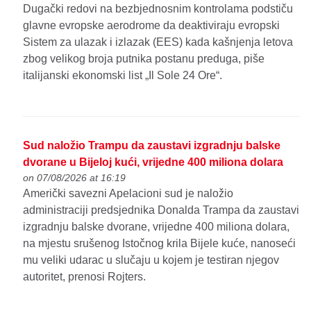
Dugački redovi na bezbjednosnim kontrolama podstiču
glavne evropske aerodrome da deaktiviraju evropski
Sistem za ulazak i izlazak (EES) kada kašnjenja letova
zbog velikog broja putnika postanu preduga, piše
italijanski ekonomski list „Il Sole 24 Ore“.
Sud naložio Trampu da zaustavi izgradnju balske
dvorane u Bijeloj kući, vrijedne 400 miliona dolara
on 07/08/2026 at 16:19
Američki savezni Apelacioni sud je naložio
administraciji predsjednika Donalda Trampa da zaustavi
izgradnju balske dvorane, vrijedne 400 miliona dolara,
na mjestu srušenog Istočnog krila Bijele kuće, nanoseći
mu veliki udarac u slučaju u kojem je testiran njegov
autoritet, prenosi Rojters.