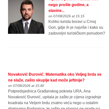
nego prošle godine, a
slavine...
on 07/08/2026 at 15:15
Koliko turista boravi u Crnoj
Gori, gdje ih je najviše i kako su
zadovoljni turističkom ponudom?
Novaković Đurović: Matematika oko Veljeg brda se
ne slaže, zašto skuplje kad može jeftinije?
on 07/08/2026 at 15:40
Potpredsjednica Građanskog pokreta URA, Ana
Novaković Đurović, upitala je zašto je cijena izgradnje
kvadrata na Veljem brdu znatno veća nego u ostalim
dijelovima Podgorice, te zašto se stanovi ne grade na