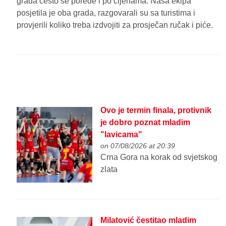
grada često se porede i po cijenama. Naša ekipa
posjetila je oba grada, razgovarali su sa turistima i
provjerili koliko treba izdvojiti za prosječan ručak i piće.
Ovo je termin finala, protivnik
je dobro poznat mladim
"lavicama"
on 07/08/2026 at 20:39
Crna Gora na korak od svjetskog
zlata
Milatović čestitao mladim