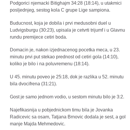
Podgorici njemacki Bitighajm 34:28 (18:14), u utakmici
posljednjeg, sestog kola C grupe Lige sampiona.
Buducnost, koja je dobila i prvi medusobni duel u
Ludvigsburgu (30:23), upisala je cetvrti trijumf i u Glavnu
rundu premijece cetiri boda.
Domacin je, nakon izjednacenog pocetka meca, u 23.
minutu prvi put stekao prednost od cetiri gola (14:10),
koliko je bilo i na poluvremenu (18:14).
U 45. minutu poveo je 25:18, dok je razlika u 52. minutu
bila dvocifrena (31:21).
Gost je samo jednom vodio, u sestom minutu bilo je 3:2.
Najefikasnija u pobjednickom timu bila je Jovanka
Radicevic sa osam, Tatjana Brnovic dodala je sest, a gol
manje Majda Mehmedovic.