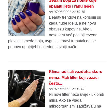
Sedam boja za nokte koje
spajaju ljeto i ranu jesen
on 07/08/2026 at 19:16
Beauty trendovi najkorisniji su
kada nude ideju, a ne novu
obavezu kupovine. Ako u
neseseru već postoji crvena,
plava ili smeđa boja, avgust je pravi trenutak da se
ponovo upotrijebi na jednostavniji način
Klima radi, ali vazduha skoro
nema: Mali filter koji vozači
često...
on 07/08/2026 at 19:02
Ni novi filter neće uvijek ukloniti
miris. Ako se vlaga i
mikroorganizmi zadržavaju na