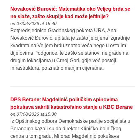
Novaković Đurović: Matematika oko Veljeg brda se
ne slaže, zašto skuplje kad može jeftinije?
on 07/08/2026 at 15:40
Potpredsjednica Građanskog pokreta URA, Ana
Novaković Đurović, upitala je zašto je cijena izgradnje
kvadrata na Veljem brdu znatno veća nego u ostalim
dijelovima Podgorice, te zašto se stanovi ne grade na
drugim lokacijama u Crnoj Gori, gdje već postoji
infrastruktura, po znatno manjim cijenama.
DPS Berane: Magdelinić političkim spinovima
pokušava sakriti katastrofalno stanje u KBC Berane
on 07/08/2026 at 15:30
Iz Opštinskog odbora Demokratske partije socijalista u
Beranama kazali su da direktor Kliničko-bolničkog
centra u tom gradu, Milorad Magdelinić pokušava