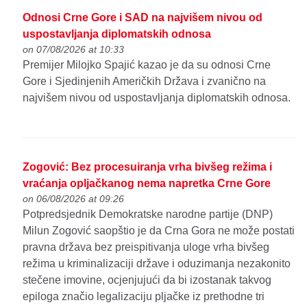
Odnosi Crne Gore i SAD na najvišem nivou od
uspostavljanja diplomatskih odnosa
on 07/08/2026 at 10:33
Premijer Milojko Spajić kazao je da su odnosi Crne
Gore i Sjedinjenih Američkih Država i zvanično na
najvišem nivou od uspostavljanja diplomatskih odnosa.
Zogović: Bez procesuiranja vrha bivšeg režima i
vraćanja opljačkanog nema napretka Crne Gore
on 06/08/2026 at 09:26
Potpredsjednik Demokratske narodne partije (DNP)
Milun Zogović saopštio je da Crna Gora ne može postati
pravna država bez preispitivanja uloge vrha bivšeg
režima u kriminalizaciji države i oduzimanja nezakonito
stečene imovine, ocjenjujući da bi izostanak takvog
epiloga značio legalizaciju pljačke iz prethodne tri