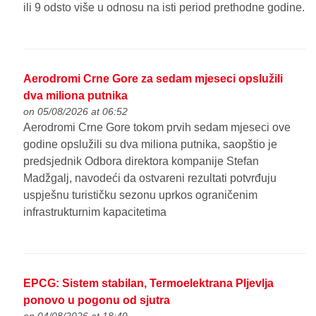
ili 9 odsto više u odnosu na isti period prethodne godine.
Aerodromi Crne Gore za sedam mjeseci opslužili
dva miliona putnika
on 05/08/2026 at 06:52
Aerodromi Crne Gore tokom prvih sedam mjeseci ove
godine opslužili su dva miliona putnika, saopštio je
predsjednik Odbora direktora kompanije Stefan
Madžgalj, navodeći da ostvareni rezultati potvrđuju
uspješnu turističku sezonu uprkos ograničenim
infrastrukturnim kapacitetima
EPCG: Sistem stabilan, Termoelektrana Pljevlja
ponovo u pogonu od sjutra
on 04/08/2026 at 18:49