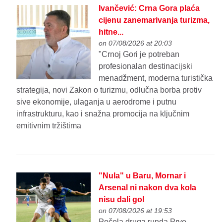
Ivančević: Crna Gora plaća
cijenu zanemarivanja turizma,
hitne...
on 07/08/2026 at 20:03
"Crnoj Gori je potreban
profesionalan destinacijski
menadžment, moderna turistička
strategija, novi Zakon o turizmu, odlučna borba protiv
sive ekonomije, ulaganja u aerodrome i putnu
infrastrukturu, kao i snažna promocija na ključnim
emitivnim tržištima
"Nula" u Baru, Mornar i
Arsenal ni nakon dva kola
nisu dali gol
on 07/08/2026 at 19:53
Počela druga runda Prve