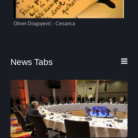
Oliver Dragojević - Cesarica
Mas
News Tabs