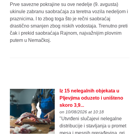
Prve savezne pokrajine su ove nedelje (9. avgusta)
ukinule zabranu saobraćaja za teretna vozila nedeljom i
praznicima. I to zbog toga što je rečni saobraćaj
drastično smanjen zbog niskih vodostaja. Trenutno preti
čak i prekid saobraćaja Rajnom, najvažnijim plovnim
putem u Nemačkoj.
Iz 15 nelegalnih objekata u
Pljevjima oduzeto i uništeno
skoro 3,9...
on 10/08/2026 at 10:18
"Utvrđeni slučajevi nelegalne
distribucije i stavljanja u promet
mesa i mesnih prerađevina, pri