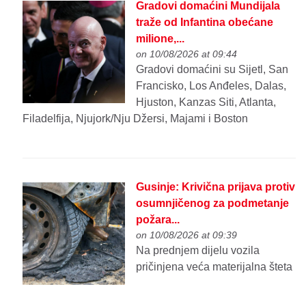
Gradovi domaćini Mundijala
traže od Infantina obećane
milione,...
on 10/08/2026 at 09:44
Gradovi domaćini su Sijetl, San
Francisko, Los Anđeles, Dalas,
Hjuston, Kanzas Siti, Atlanta,
Filadelfija, Njujork/Nju Džersi, Majami i Boston
Gusinje: Krivična prijava protiv
osumnjičenog za podmetanje
požara...
on 10/08/2026 at 09:39
Na prednjem dijelu vozila
pričinjena veća materijalna šteta