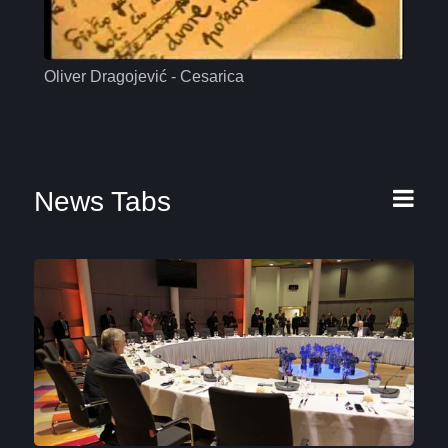
Oliver Dragojević - Cesarica
Mas
News Tabs