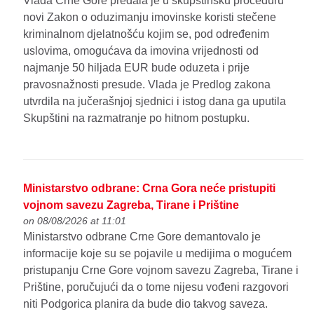
Vlada Crne Gore predala je u skupštinsku proceduru
novi Zakon o oduzimanju imovinske koristi stečene
kriminalnom djelatnošću kojim se, pod određenim
uslovima, omogućava da imovina vrijednosti od
najmanje 50 hiljada EUR bude oduzeta i prije
pravosnažnosti presude. Vlada je Predlog zakona
utvrdila na jučerašnjoj sjednici i istog dana ga uputila
Skupštini na razmatranje po hitnom postupku.
Ministarstvo odbrane: Crna Gora neće pristupiti
vojnom savezu Zagreba, Tirane i Prištine
on 08/08/2026 at 11:01
Ministarstvo odbrane Crne Gore demantovalo je
informacije koje su se pojavile u medijima o mogućem
pristupanju Crne Gore vojnom savezu Zagreba, Tirane i
Prištine, poručujući da o tome nijesu vođeni razgovori
niti Podgorica planira da bude dio takvog saveza.