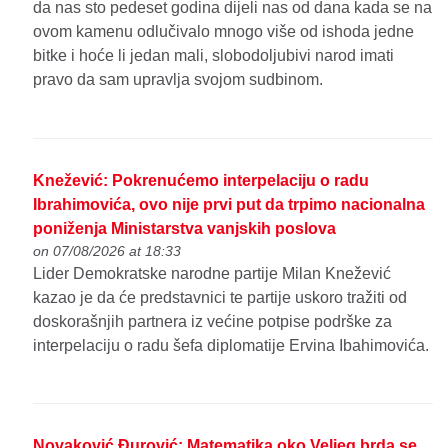
da nas sto pedeset godina dijeli nas od dana kada se na
ovom kamenu odlučivalo mnogo više od ishoda jedne
bitke i hoće li jedan mali, slobodoljubivi narod imati
pravo da sam upravlja svojom sudbinom.
Knežević: Pokrenućemo interpelaciju o radu
Ibrahimovića, ovo nije prvi put da trpimo nacionalna
poniženja Ministarstva vanjskih poslova
on 07/08/2026 at 18:33
Lider Demokratske narodne partije Milan Knežević
kazao je da će predstavnici te partije uskoro tražiti od
doskorašnjih partnera iz većine potpise podrške za
interpelaciju o radu šefa diplomatije Ervina Ibahimovića.
Novaković Đurović: Matematika oko Veljeg brda se