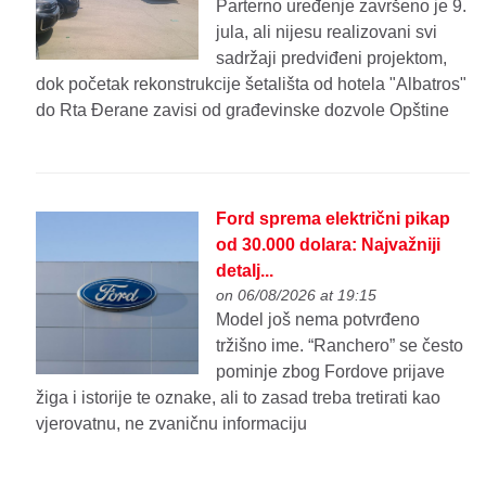
Parterno uređenje završeno je 9.
jula, ali nijesu realizovani svi
sadržaji predviđeni projektom,
dok početak rekonstrukcije šetališta od hotela "Albatros"
do Rta Đerane zavisi od građevinske dozvole Opštine
Ford sprema električni pikap
od 30.000 dolara: Najvažniji
detalj...
on 06/08/2026 at 19:15
Model još nema potvrđeno
tržišno ime. “Ranchero” se često
pominje zbog Fordove prijave
žiga i istorije te oznake, ali to zasad treba tretirati kao
vjerovatnu, ne zvaničnu informaciju