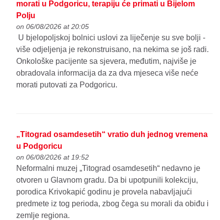
morati u Podgoricu, terapiju će primati u Bijelom
Polju
on 06/08/2026 at 20:05
U bjelopoljskoj bolnici uslovi za liječenje su sve bolji -
više odjeljenja je rekonstruisano, na nekima se još radi.
Onkološke pacijente sa sjevera, međutim, najviše je
obradovala informacija da za dva mjeseca više neće
morati putovati za Podgoricu.
„Titograd osamdesetih“ vratio duh jednog vremena
u Podgoricu
on 06/08/2026 at 19:52
Neformalni muzej „Titograd osamdesetih“ nedavno je
otvoren u Glavnom gradu. Da bi upotpunili kolekciju,
porodica Krivokapić godinu je provela nabavljajući
predmete iz tog perioda, zbog čega su morali da obiđu i
zemlje regiona.