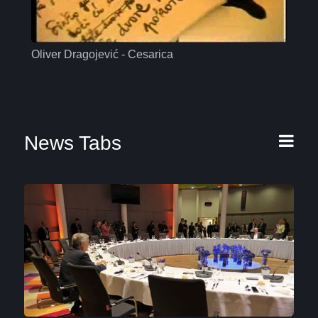
Oliver Dragojević - Cesarica
Mas
News Tabs