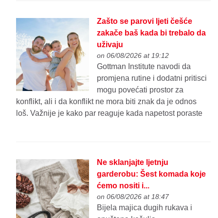
Zašto se parovi ljeti češće
zakače baš kada bi trebalo da
uživaju
on 06/08/2026 at 19:12
Gottman Institute navodi da
promjena rutine i dodatni pritisci
mogu povećati prostor za
konflikt, ali i da konflikt ne mora biti znak da je odnos
loš. Važnije je kako par reaguje kada napetost poraste
Ne sklanjajte ljetnju
garderobu: Šest komada koje
ćemo nositi i...
on 06/08/2026 at 18:47
Bijela majica dugih rukava i