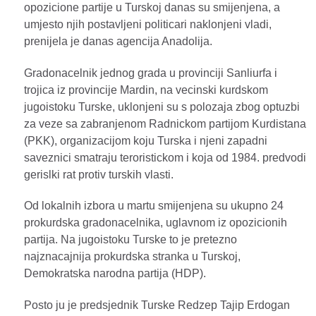
opozicione partije u Turskoj danas su smijenjena, a
umjesto njih postavljeni politicari naklonjeni vladi,
prenijela je danas agencija Anadolija.
Gradonacelnik jednog grada u provinciji Sanliurfa i
trojica iz provincije Mardin, na vecinski kurdskom
jugoistoku Turske, uklonjeni su s polozaja zbog optuzbi
za veze sa zabranjenom Radnickom partijom Kurdistana
(PKK), organizacijom koju Turska i njeni zapadni
saveznici smatraju teroristickom i koja od 1984. predvodi
gerislki rat protiv turskih vlasti.
Od lokalnih izbora u martu smijenjena su ukupno 24
prokurdska gradonacelnika, uglavnom iz opozicionih
partija. Na jugoistoku Turske to je pretezno
najznacajnija prokurdska stranka u Turskoj,
Demokratska narodna partija (HDP).
Posto ju je predsjednik Turske Redzep Tajip Erdogan