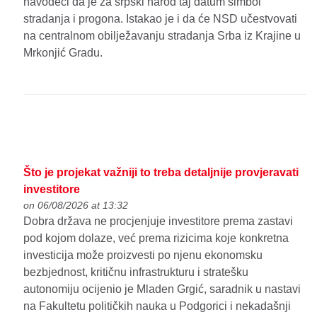
navodeći da je za srpski narod taj datum simbol
stradanja i progona. Istakao je i da će NSD učestvovati
na centralnom obilježavanju stradanja Srba iz Krajine u
Mrkonjić Gradu.
Što je projekat važniji to treba detaljnije provjeravati
investitore
on 06/08/2026 at 13:32
Dobra država ne procjenjuje investitore prema zastavi
pod kojom dolaze, već prema rizicima koje konkretna
investicija može proizvesti po njenu ekonomsku
bezbjednost, kritičnu infrastrukturu i stratešku
autonomiju ocijenio je Mladen Grgić, saradnik u nastavi
na Fakultetu političkih nauka u Podgorici i nekadašnji