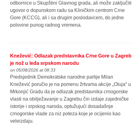
odbornice u Skupštini Glavnog grada, ali može zaključiti
ugovor o dopunskom radu sa Kliničkim centrom Crne
Gore (KCCG), ali i sa drugim poslodavcem, do jedne
polovine punog radnog vremena.
Knežević: Odlazak predstavnika Crne Gore u Zagreb
je nož u leđa srpskom narodu
on 05/08/2026 at 08:33
Predsjednik Demokratske narodne partije Milan
Knežević poručio je na pomenu žrtvama akcije „Oluja“ u
Mrkonjić Gradu da je odlazak predstavnika crnogorske
vlasti na obilježavanje u Zagrebu čin izdaje zajedničke
istorije i srpskog naroda, optužujući dosadašnje
crnogorske vlade za niz poteza koje je ocijenio kao
veleizdaju.