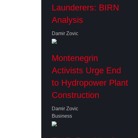
Launderers: BIRN
Analysis
Damir Zovic
Montenegrin
Activists Urge End
to Hydropower Plant
Construction
Damir Zovic
Business