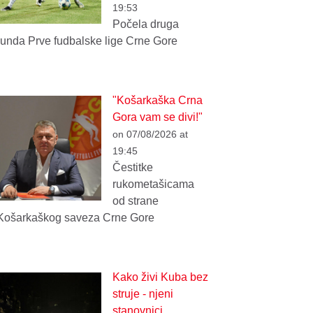
19:53
Počela druga
runda Prve fudbalske lige Crne Gore
"Košarkaška Crna
Gora vam se divi!"
on 07/08/2026 at
19:45
Čestitke
rukometašicama
od strane
Košarkaškog saveza Crne Gore
Kako živi Kuba bez
struje - njeni
stanovnici