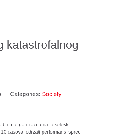
g katastrofalnog
s
Categories:
Society
ladinim organizacijama i ekoloski
10 casova, odrzati performans ispred