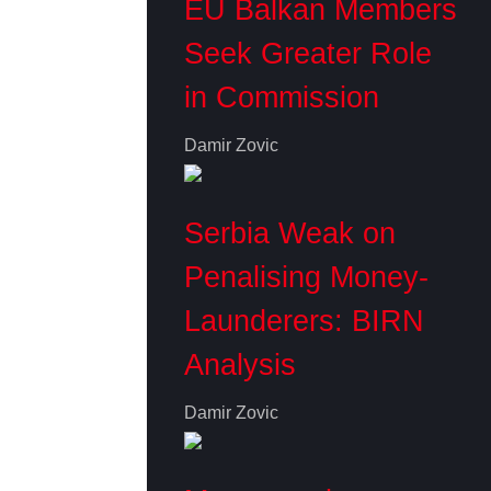
EU Balkan Members
Seek Greater Role
in Commission
Damir Zovic
Serbia Weak on
Penalising Money-
Launderers: BIRN
Analysis
Damir Zovic