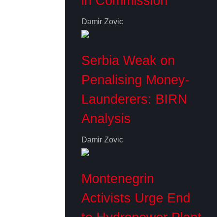
in Commission
Damir Zovic
Serbia Weak on
Penalising Money-
Launderers: BIRN
Analysis
Damir Zovic
Montenegrin
Activists Urge End