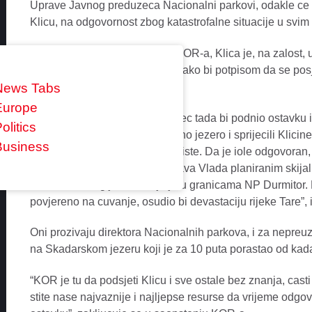
Uprave Javnog preduzeca Nacionalni parkovi, odakle ce p
Klicu, na odgovornost zbog katastrofalne situacije u svi
Kako se navodi u saopstenju KOR-a, Klica je, na zalost, 
blaga ne zanima, vec da je tu kako bi potpisom da se pos
zastitu interesa investitora.
News Tabs
Europe
“Da je iole odgovoran, a nije, vec tada bi podnio ostavku 
olitics
prijateljima koji su odbranili Crno jezero i sprijecili Klic
Business
dragulj pretvore u privatno izletiste. Da je iole odgovora
statusa UNESCO-a koji ugrozava Vlada planiranim skija
vode iz Modrog jezera, koje je u granicama NP Durmitor.
povjereno na cuvanje, osudio bi devastaciju rijeke Tare”, 
Oni prozivaju direktora Nacionalnih parkova, i za nepreu
na Skadarskom jezeru koji je za 10 puta porastao od kada 
“KOR je tu da podsjeti Klicu i sve ostale bez znanja, casti
stite nase najvaznije i najljepse resurse da vrijeme odgov