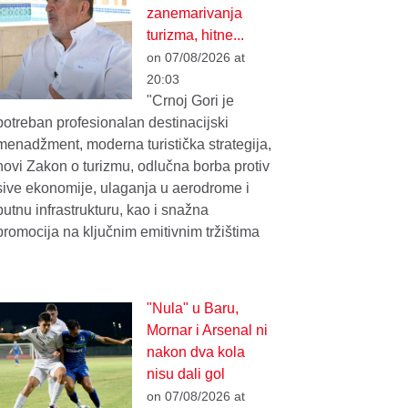
zanemarivanja
turizma, hitne...
on 07/08/2026 at
20:03
"Crnoj Gori je
potreban profesionalan destinacijski
menadžment, moderna turistička strategija,
novi Zakon o turizmu, odlučna borba protiv
sive ekonomije, ulaganja u aerodrome i
putnu infrastrukturu, kao i snažna
promocija na ključnim emitivnim tržištima
"Nula" u Baru,
Mornar i Arsenal ni
nakon dva kola
nisu dali gol
on 07/08/2026 at