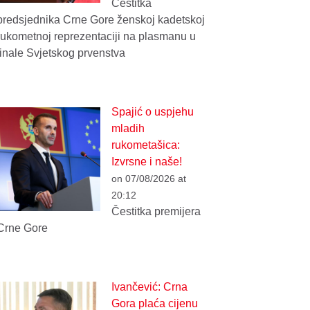
Čestitka
predsjednika Crne Gore ženskoj kadetskoj
rukometnoj reprezentaciji na plasmanu u
finale Svjetskog prvenstva
Spajić o uspjehu
mladih
rukometašica:
Izvrsne i naše!
on 07/08/2026 at
20:12
Čestitka premijera
Crne Gore
Ivančević: Crna
Gora plaća cijenu