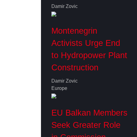
Damir Zovic
Montenegrin
Activists Urge End
to Hydropower Plant
Construction
Damir Zovic
Europe
EU Balkan Members
Seek Greater Role