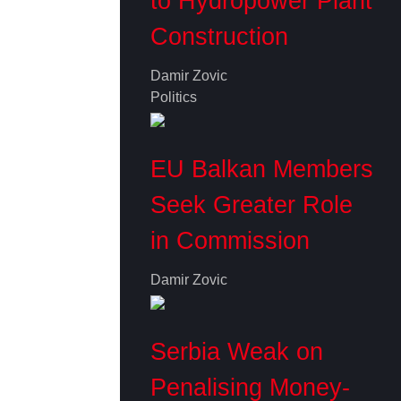
to Hydropower Plant
Construction
Damir Zovic
Politics
EU Balkan Members
Seek Greater Role
in Commission
Damir Zovic
Serbia Weak on
Penalising Money-