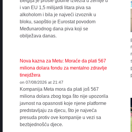
Belgija je prošle godine izvezla u zemlje u
i van EU 1,5 milijardi litara piva sa
alkoholom i bila je najveći izvoznik u
bloku, saopštio je Eurostat povodom
Međunarodnog dana piva koji se
obilježava danas.
Nova kazna za Metu: Moraće da plati 567
miliona dolara fondu za mentalno zdravlje
tinejdžera
on 07/08/2026 at 21:47
Kompanija Meta mora da plati još 567
miliona dolara zbog toga što nije upozorila
javnost na opasnosti koje njene platforme
predstavljaju za djecu, što je najveća
presuda protiv ove kompanije u vezi sa
bezbjednošću djece.