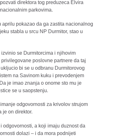
ozvati direktora tog preduzeca Elvira
m nacionalnim parkovima.
u aprilu pokazao da ga zastita nacionalnog
jeku stabla u srcu NP Durmitor, stao u
i izvinio se Durmitorcima i njihovim
ine privilegovane poslovne partnere da taj
n, ukljucio bi se u odbranu Durmitorovog
listem na Savinom kuku i prevodenjem
 Da je imao znanja o onome sto mu je
istice se u saopstenju.
zimanje odgovornosti za krivolov strujom
je on direktor.
 i odgovornosti, a koji imaju duznost da
ornosti dolazi – i da mora podnijeti