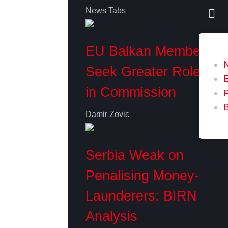
News Tabs
EU Balkan Members
Seek Greater Role
in Commission
P
Damir Zovic
Serbia Weak on
Penalising Money-
Launderers: BIRN
Analysis