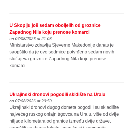
U Skoplju još sedam oboljelih od groznice
Zapadnog Nila koju prenose komarci
on 07/08/2026 at 21:08
Ministarstvo zdravlja Sjeverne Makedonije danas je
saopštilo da je ove sedmice potvrđeno sedam novih
slučajeva groznice Zapadnog Nila koju prenose
komarci.
Ukrajinski dronovi pogodili skldište na Uralu
on 07/08/2026 at 20:50
Ukrajinski dronovi dugog dometa pogodili su skladište
najvećeg ruskog onlajn trgovca na Uralu, više od dvije
hiljade kilometara od granice između dvije države,
saopštili su danas lokalni zvaničnici i kompanija.