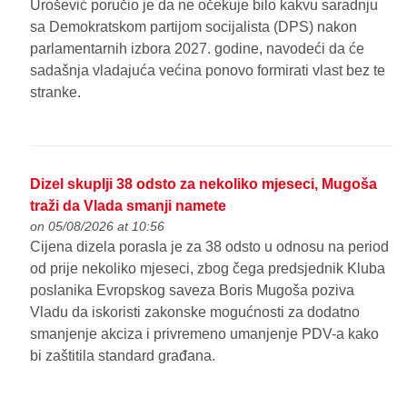
Urošević poručio je da ne očekuje bilo kakvu saradnju
sa Demokratskom partijom socijalista (DPS) nakon
parlamentarnih izbora 2027. godine, navodeći da će
sadašnja vladajuća većina ponovo formirati vlast bez te
stranke.
Dizel skuplji 38 odsto za nekoliko mjeseci, Mugoša
traži da Vlada smanji namete
on 05/08/2026 at 10:56
Cijena dizela porasla je za 38 odsto u odnosu na period
od prije nekoliko mjeseci, zbog čega predsjednik Kluba
poslanika Evropskog saveza Boris Mugoša poziva
Vladu da iskoristi zakonske mogućnosti za dodatno
smanjenje akciza i privremeno umanjenje PDV-a kako
bi zaštitila standard građana.