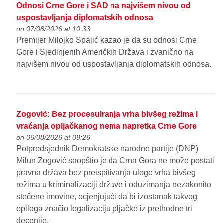
Odnosi Crne Gore i SAD na najvišem nivou od
uspostavljanja diplomatskih odnosa
on 07/08/2026 at 10:33
Premijer Milojko Spajić kazao je da su odnosi Crne
Gore i Sjedinjenih Američkih Država i zvanično na
najvišem nivou od uspostavljanja diplomatskih odnosa.
Zogović: Bez procesuiranja vrha bivšeg režima i
vraćanja opljačkanog nema napretka Crne Gore
on 06/08/2026 at 09:26
Potpredsjednik Demokratske narodne partije (DNP)
Milun Zogović saopštio je da Crna Gora ne može postati
pravna država bez preispitivanja uloge vrha bivšeg
režima u kriminalizaciji države i oduzimanja nezakonito
stečene imovine, ocjenjujući da bi izostanak takvog
epiloga značio legalizaciju pljačke iz prethodne tri
decenije.