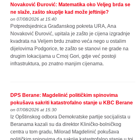
Novaković Đurović: Matematika oko Veljeg brda se
ne slaže, zašto skuplje kad može jeftinije?
on 07/08/2026 at 15:40
Potpredsjednica Građanskog pokreta URA, Ana
Novaković Đurović, upitala je zašto je cijena izgradnje
kvadrata na Veljem brdu znatno veća nego u ostalim
dijelovima Podgorice, te zašto se stanovi ne grade na
drugim lokacijama u Crnoj Gori, gdje već postoji
infrastruktura, po znatno manjim cijenama.
DPS Berane: Magdelinić političkim spinovima
pokušava sakriti katastrofalno stanje u KBC Berane
on 07/08/2026 at 15:30
Iz Opštinskog odbora Demokratske partije socijalista u
Beranama kazali su da direktor Kliničko-bolničkog
centra u tom gradu, Milorad Magdelinić pokušava
političkim spinovima da sakrije katastrofalno stanje u toj