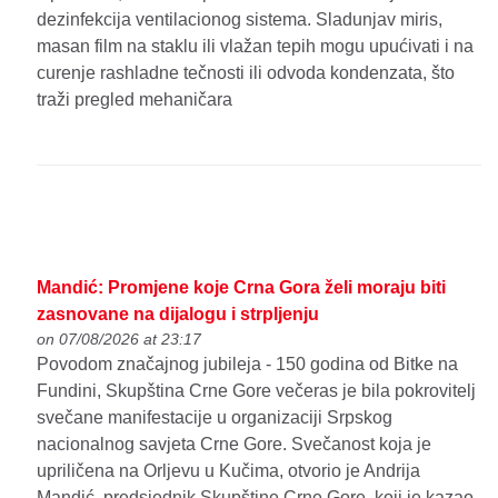
dezinfekcija ventilacionog sistema. Sladunjav miris,
masan film na staklu ili vlažan tepih mogu upućivati i na
curenje rashladne tečnosti ili odvoda kondenzata, što
traži pregled mehaničara
Mandić: Promjene koje Crna Gora želi moraju biti
zasnovane na dijalogu i strpljenju
on 07/08/2026 at 23:17
Povodom značajnog jubileja - 150 godina od Bitke na
Fundini, Skupština Crne Gore večeras je bila pokrovitelj
svečane manifestacije u organizaciji Srpskog
nacionalnog savjeta Crne Gore. Svečanost koja je
upriličena na Orljevu u Kučima, otvorio je Andrija
Mandić, predsjednik Skupštine Crne Gore, koji je kazao