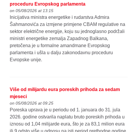
proceduru Evropskog parlamenta
on 05/08/2026 at 13:15
Inicijativa ministra energetike i rudarstva Admira
Šahmanovića za izmjene primjene CBAM regulative na
sektor električne energije, koju su jednoglasno podržali
ministri energetike zemalja Zapadnog Balkana,
pretočena je u formalne amandmane Evropskog
parlamenta i ušla u dalju zakonodavnu proceduru
Evropske unije.
Više od milijardu eura poreskih prihoda za sedam
mjeseci
on 05/08/2026 at 09:25
Poreska uprava je u periodu od 1. januara do 31. jula
2026. godine ostvarila naplatu bruto poreskih prihoda u
iznosu od 1,04 milijarde eura, što je za 83,1 milion eura
ili 9 odsto više u odnosu na isti period prethodne godine.