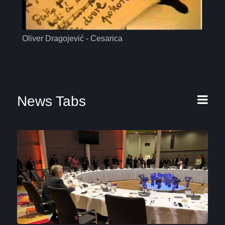
Oliver Dragojević - Cesarica
Mas
News Tabs