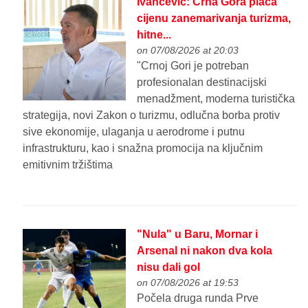
Ivančević: Crna Gora plaća
cijenu zanemarivanja turizma,
hitne...
on 07/08/2026 at 20:03
"Crnoj Gori je potreban
profesionalan destinacijski
menadžment, moderna turistička
strategija, novi Zakon o turizmu, odlučna borba protiv
sive ekonomije, ulaganja u aerodrome i putnu
infrastrukturu, kao i snažna promocija na ključnim
emitivnim tržištima
"Nula" u Baru, Mornar i
Arsenal ni nakon dva kola
nisu dali gol
on 07/08/2026 at 19:53
Počela druga runda Prve