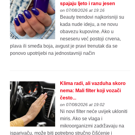
spajaju ljeto i ranu jesen
on 07/08/2026 at 19:16
Beauty trendovi najkorisniji su
kada nude ideju, a ne novu
obavezu kupovine. Ako u
neseseru već postoji crvena,
plava ili smeđa boja, avgust je pravi trenutak da se
ponovo upotrijebi na jednostavniji način
Klima radi, ali vazduha skoro
nema: Mali filter koji vozači
često...
on 07/08/2026 at 19:02
Ni novi filter neće uvijek ukloniti
miris. Ako se vlaga i
mikroorganizmi zadržavaju na
isparivaču, može biti potrebno stručno čišćenje i