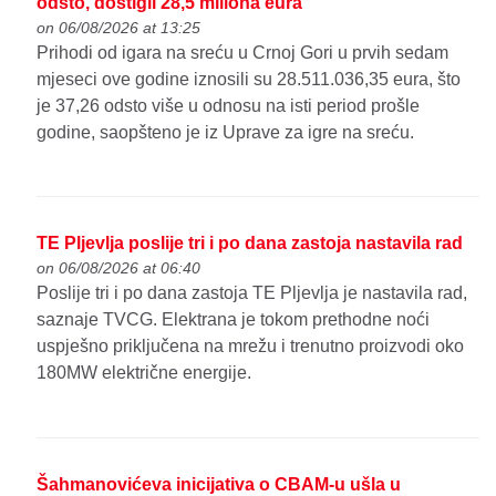
odsto, dostigli 28,5 miliona eura
on 06/08/2026 at 13:25
Prihodi od igara na sreću u Crnoj Gori u prvih sedam
mjeseci ove godine iznosili su 28.511.036,35 eura, što
je 37,26 odsto više u odnosu na isti period prošle
godine, saopšteno je iz Uprave za igre na sreću.
TE Pljevlja poslije tri i po dana zastoja nastavila rad
on 06/08/2026 at 06:40
Poslije tri i po dana zastoja TE Pljevlja je nastavila rad,
saznaje TVCG. Elektrana je tokom prethodne noći
uspješno priključena na mrežu i trenutno proizvodi oko
180MW električne energije.
Šahmanovićeva inicijativa o CBAM-u ušla u