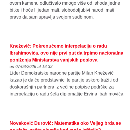
ovom kamenu odlučivalo mnogo više od ishoda jedne
bitke i hoće li jedan mali, slobodoljubivi narod imati
pravo da sam upravlja svojom sudbinom.
Knežević: Pokrenućemo interpelaciju o radu
Ibrahimovića, ovo nije prvi put da trpimo nacionalna
poniženja Ministarstva vanjskih poslova
on 07/08/2026 at 18:33
Lider Demokratske narodne partije Milan Knežević
kazao je da će predstavnici te partije uskoro tražiti od
doskorašnjih partnera iz većine potpise podrške za
interpelaciju o radu šefa diplomatije Ervina Ibahimovića.
Novaković Đurović: Matematika oko Veljeg brda se