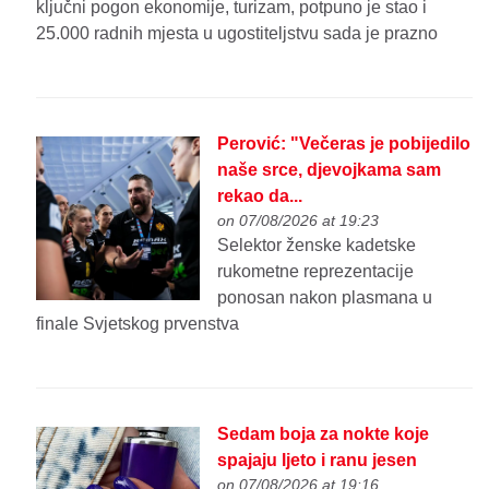
ključni pogon ekonomije, turizam, potpuno je stao i
25.000 radnih mjesta u ugostiteljstvu sada je prazno
Perović: "Večeras je pobijedilo
naše srce, djevojkama sam
rekao da...
on 07/08/2026 at 19:23
Selektor ženske kadetske
rukometne reprezentacije
ponosan nakon plasmana u
finale Svjetskog prvenstva
Sedam boja za nokte koje
spajaju ljeto i ranu jesen
on 07/08/2026 at 19:16