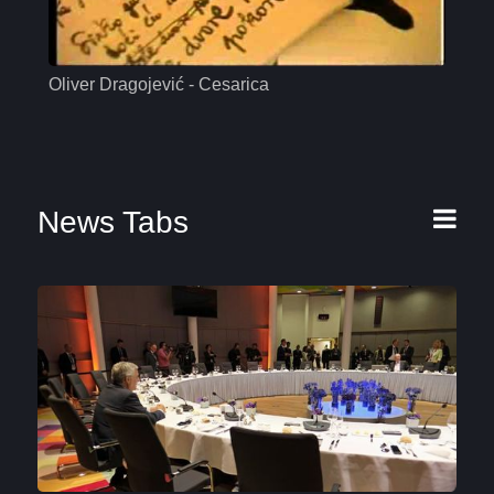
Oliver Dragojević - Cesarica
Mas
News Tabs