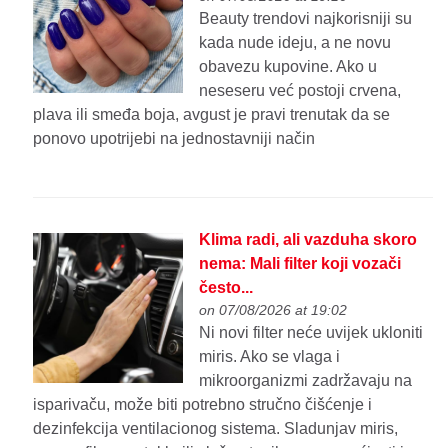
Beauty trendovi najkorisniji su
kada nude ideju, a ne novu
obavezu kupovine. Ako u
neseseru već postoji crvena,
plava ili smeđa boja, avgust je pravi trenutak da se
ponovo upotrijebi na jednostavniji način
Klima radi, ali vazduha skoro
nema: Mali filter koji vozači
često...
on 07/08/2026 at 19:02
Ni novi filter neće uvijek ukloniti
miris. Ako se vlaga i
mikroorganizmi zadržavaju na
isparivaču, može biti potrebno stručno čišćenje i
dezinfekcija ventilacionog sistema. Sladunjav miris,