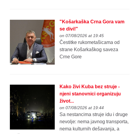
"Košarkaška Crna Gora vam
se divi!"
on 07/08/2026 at 19:45
Čestitke rukometašicama od
strane Košarkaškog saveza
Crne Gore
Kako živi Kuba bez struje -
njeni stanovnici organizuju
život...
on 07/08/2026 at 19:44
Sa nestancima struje idu i druge
nevolje: nema javnog transporta,
nema kulturnih dešavanja, a