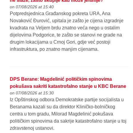
ne slaže, zašto skuplje kad može jeftinije?
on 07/08/2026 at 15:40
Potpredsjednica Građanskog pokreta URA, Ana
Novaković Đurović, upitala je zašto je cijena izgradnje
kvadrata na Veljem brdu znatno veća nego u ostalim
dijelovima Podgorice, te zašto se stanovi ne grade na
drugim lokacijama u Crnoj Gori, gdje već postoji
infrastruktura, po znatno manjim cijenama.
DPS Berane: Magdelinić političkim spinovima
pokušava sakriti katastrofalno stanje u KBC Berane
on 07/08/2026 at 15:30
Iz Opštinskog odbora Demokratske partije socijalista u
Beranama kazali su da direktor Kliničko-bolničkog
centra u tom gradu, Milorad Magdelinić pokušava
političkim spinovima da sakrije katastrofalno stanje u toj
zdravstenoj ustanovi.