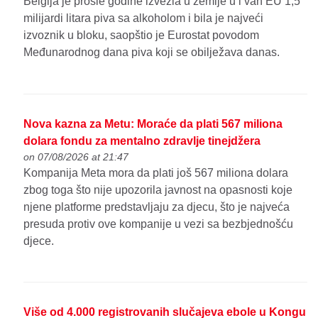
Belgija je prošle godine izvezla u zemlje u i van EU 1,5
milijardi litara piva sa alkoholom i bila je najveći
izvoznik u bloku, saopštio je Eurostat povodom
Međunarodnog dana piva koji se obilježava danas.
Nova kazna za Metu: Moraće da plati 567 miliona
dolara fondu za mentalno zdravlje tinejdžera
on 07/08/2026 at 21:47
Kompanija Meta mora da plati još 567 miliona dolara
zbog toga što nije upozorila javnost na opasnosti koje
njene platforme predstavljaju za djecu, što je najveća
presuda protiv ove kompanije u vezi sa bezbjednošću
djece.
Više od 4.000 registrovanih slučajeva ebole u Kongu