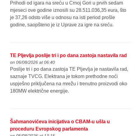
Prihodi od igara na sreću u Crnoj Gori u prvih sedam
mjeseci ove godine iznosili su 28.511.036,35 eura, što
je 37,26 odsto više u odnosu na isti period prošle
godine, saopšteno je iz Uprave za igre na sreću.
TE Pljevlja poslije tri i po dana zastoja nastavila rad
on 06/08/2026 at 06:40
Poslije tri i po dana zastoja TE Pljevlja je nastavila rad,
saznaje TVCG. Elektrana je tokom prethodne noći
uspješno priključena na mrežu i trenutno proizvodi oko
180MW električne energije.
Šahmanovićeva inicijativa o CBAM-u ušla u
proceduru Evropskog parlamenta
on 05/08/2026 at 13:15