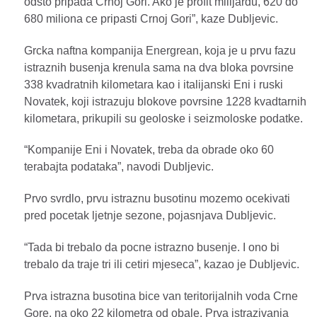
odsto pripada Crnoj Gori. Ako je profit milijardu, 620 do
680 miliona ce pripasti Crnoj Gori”, kaze Dubljevic.
Grcka naftna kompanija Energrean, koja je u prvu fazu
istraznih busenja krenula sama na dva bloka povrsine
338 kvadratnih kilometara kao i italijanski Eni i ruski
Novatek, koji istrazuju blokove povrsine 1228 kvadtarnih
kilometara, prikupili su geoloske i seizmoloske podatke.
“Kompanije Eni i Novatek, treba da obrade oko 60
terabajta podataka”, navodi Dubljevic.
Prvo svrdlo, prvu istraznu busotinu mozemo ocekivati
pred pocetak ljetnje sezone, pojasnjava Dubljevic.
“Tada bi trebalo da pocne istrazno busenje. I ono bi
trebalo da traje tri ili cetiri mjeseca”, kazao je Dubljevic.
Prva istrazna busotina bice van teritorijalnih voda Crne
Gore, na oko 22 kilometra od obale. Prva istrazivanja