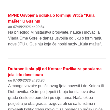
MPNI: Usvojena odluka o forminju Vrtića "Kula
mašte" u Gusinju
on 07/08/2026 at 20:34
Na prijedlog Ministarstva prosvjete, nauke i inovacija
Vlada Crne Gore je danas usvojila odluku o formiranju
nove JPU u Gusinju koja će nositi naziv ,,Kula mašte”.
Dubrovnik skuplji od Kotora: Razlika za popularna
jela i do deset eura
on 07/08/2026 at 20:20
A mnoge vozače put će ovog ljeta povesti i do Kotora ili
Dubrovnika. Osim po ljepoti i broju turista, ova dva
grada često se porede i po cijenama. Naša ekipa
posjetila je oba grada, razgovarali su sa turistima i
provjerili koliko treba izdvojiti za prosječan ručak i piće.