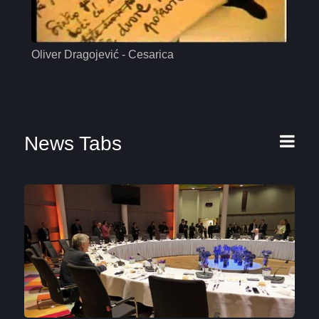
Oliver Dragojević - Cesarica
Mas
News Tabs