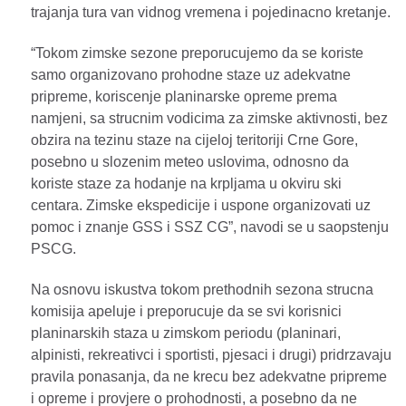
trajanja tura van vidnog vremena i pojedinacno kretanje.
“Tokom zimske sezone preporucujemo da se koriste
samo organizovano prohodne staze uz adekvatne
pripreme, koriscenje planinarske opreme prema
namjeni, sa strucnim vodicima za zimske aktivnosti, bez
obzira na tezinu staze na cijeloj teritoriji Crne Gore,
posebno u slozenim meteo uslovima, odnosno da
koriste staze za hodanje na krpljama u okviru ski
centara. Zimske ekspedicije i uspone organizovati uz
pomoc i znanje GSS i SSZ CG”, navodi se u saopstenju
PSCG.
Na osnovu iskustva tokom prethodnih sezona strucna
komisija apeluje i preporucuje da se svi korisnici
planinarskih staza u zimskom periodu (planinari,
alpinisti, rekreativci i sportisti, pjesaci i drugi) pridrzavaju
pravila ponasanja, da ne krecu bez adekvatne pripreme
i opreme i provjere o prohodnosti, a posebno da ne