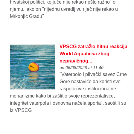
hrvatskoj politici, ko juče nije rekao nešto ružno" o
njemu, iako on "nijednu uvredljivu riječ nije rekao u
Mrkonjić Gradu"
VPSCG zatražio hitnu reakciju
World Aquaticsa zbog
nepravičnog...
on 06/08/2026 at 11:40
"Vaterpolo i plivački savez Crne
Gore nastaviće da koristi sve
raspoložive institucionalne
mehanizme kako bi zaštitio svoje reprezentativce,
integritet vaterpola i osnovna načela sporta", saoštili su
iz VPSCG