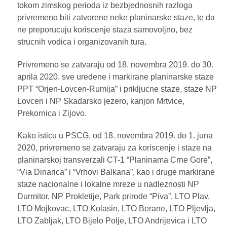
tokom zimskog perioda iz bezbjednosnih razloga
privremeno biti zatvorene neke planinarske staze, te da
ne preporucuju koriscenje staza samovoljno, bez
strucnih vodica i organizovanih tura.
Privremeno se zatvaraju od 18. novembra 2019. do 30.
aprila 2020. sve uredene i markirane planinarske staze
PPT “Orjen-Lovcen-Rumija” i prikljucne staze, staze NP
Lovcen i NP Skadarsko jezero, kanjon Mrtvice,
Prekornica i Zijovo.
Kako isticu u PSCG, od 18. novembra 2019. do 1. juna
2020, privremeno se zatvaraju za koriscenje i staze na
planinarskoj transverzali CT-1 “Planinama Crne Gore”,
“Via Dinarica” i “Vrhovi Balkana”, kao i druge markirane
staze nacionalne i lokalne mreze u nadleznosti NP
Durmitor, NP Prokletije, Park prirode “Piva”, LTO Plav,
LTO Mojkovac, LTO Kolasin, LTO Berane, LTO Pljevlja,
LTO Zabljak, LTO Bijelo Polje, LTO Andrijevica i LTO