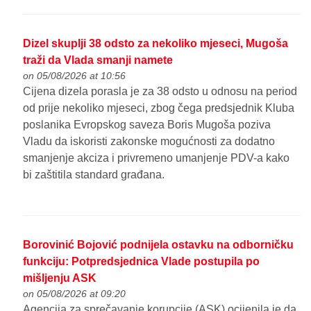
Dizel skuplji 38 odsto za nekoliko mjeseci, Mugoša
traži da Vlada smanji namete
on 05/08/2026 at 10:56
Cijena dizela porasla je za 38 odsto u odnosu na period
od prije nekoliko mjeseci, zbog čega predsjednik Kluba
poslanika Evropskog saveza Boris Mugoša poziva
Vladu da iskoristi zakonske mogućnosti za dodatno
smanjenje akciza i privremeno umanjenje PDV-a kako
bi zaštitila standard građana.
Borovinić Bojović podnijela ostavku na odborničku
funkciju: Potpredsjednica Vlade postupila po
mišljenju ASK
on 05/08/2026 at 09:20
Agencija za sprečavanje korupcije (ASK) ocijenila je da