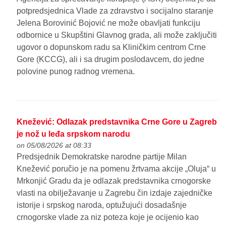
potpredsjednica Vlade za zdravstvo i socijalno staranje
Jelena Borovinić Bojović ne može obavljati funkciju
odbornice u Skupštini Glavnog grada, ali može zaključiti
ugovor o dopunskom radu sa Kliničkim centrom Crne
Gore (KCCG), ali i sa drugim poslodavcem, do jedne
polovine punog radnog vremena.
Knežević: Odlazak predstavnika Crne Gore u Zagreb
je nož u leđa srpskom narodu
on 05/08/2026 at 08:33
Predsjednik Demokratske narodne partije Milan
Knežević poručio je na pomenu žrtvama akcije „Oluja“ u
Mrkonjić Gradu da je odlazak predstavnika crnogorske
vlasti na obilježavanje u Zagrebu čin izdaje zajedničke
istorije i srpskog naroda, optužujući dosadašnje
crnogorske vlade za niz poteza koje je ocijenio kao