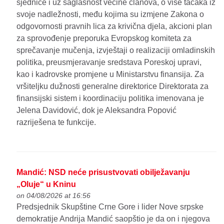
sjednice i uz saglasnost većine članova, o više tačaka iz
svoje nadležnosti, među kojima su izmjene Zakona o
odgovornosti pravnih lica za krivična djela, akcioni plan
za sprovođenje preporuka Evropskog komiteta za
sprečavanje mučenja, izvještaji o realizaciji omladinskih
politika, preusmjeravanje sredstava Poreskoj upravi,
kao i kadrovske promjene u Ministarstvu finansija. Za
vršiteljku dužnosti generalne direktorice Direktorata za
finansijski sistem i koordinaciju politika imenovana je
Jelena Davidović, dok je Aleksandra Popović
razriješena te funkcije.
Mandić: NSD neće prisustvovati obilježavanju
„Oluje“ u Kninu
on 04/08/2026 at 16:56
Predsjednik Skupštine Crne Gore i lider Nove srpske
demokratije Andrija Mandić saopštio je da on i njegova