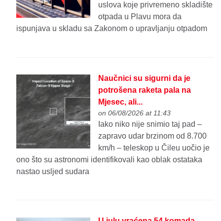
uslova koje privremeno skladište
otpada u Plavu mora da
ispunjava u skladu sa Zakonom o upravljanju otpadom
Naučnici su sigurni da je
potrošena raketa pala na
Mjesec, ali...
on 06/08/2026 at 11:43
Iako niko nije snimio taj pad –
zapravo udar brzinom od 8.700
km/h – teleskop u Čileu uočio je
ono što su astronomi identifikovali kao oblak ostataka
nastao usljed sudara
U julu vraćena 54 komada