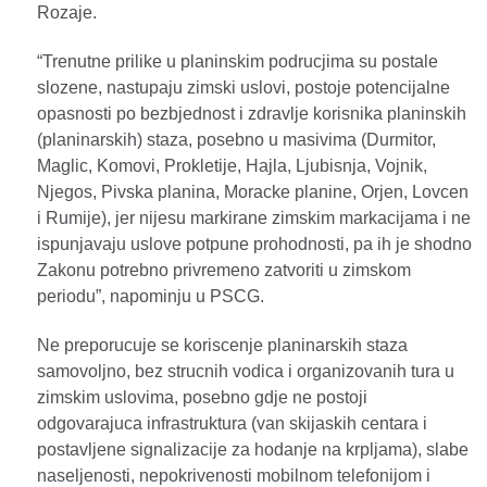
Rozaje.
“Trenutne prilike u planinskim podrucjima su postale
slozene, nastupaju zimski uslovi, postoje potencijalne
opasnosti po bezbjednost i zdravlje korisnika planinskih
(planinarskih) staza, posebno u masivima (Durmitor,
Maglic, Komovi, Prokletije, Hajla, Ljubisnja, Vojnik,
Njegos, Pivska planina, Moracke planine, Orjen, Lovcen
i Rumije), jer nijesu markirane zimskim markacijama i ne
ispunjavaju uslove potpune prohodnosti, pa ih je shodno
Zakonu potrebno privremeno zatvoriti u zimskom
periodu”, napominju u PSCG.
Ne preporucuje se koriscenje planinarskih staza
samovoljno, bez strucnih vodica i organizovanih tura u
zimskim uslovima, posebno gdje ne postoji
odgovarajuca infrastruktura (van skijaskih centara i
postavljene signalizacije za hodanje na krpljama), slabe
naseljenosti, nepokrivenosti mobilnom telefonijom i