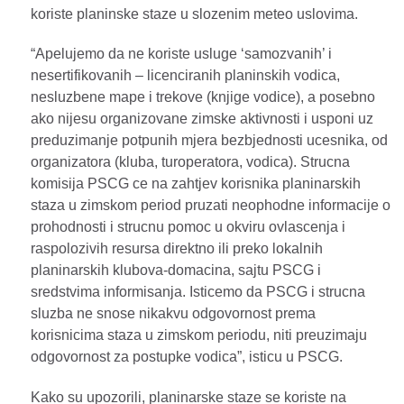
koriste planinske staze u slozenim meteo uslovima.
“Apelujemo da ne koriste usluge ‘samozvanih’ i
nesertifikovanih – licenciranih planinskih vodica,
nesluzbene mape i trekove (knjige vodice), a posebno
ako nijesu organizovane zimske aktivnosti i usponi uz
preduzimanje potpunih mjera bezbjednosti ucesnika, od
organizatora (kluba, turoperatora, vodica). Strucna
komisija PSCG ce na zahtjev korisnika planinarskih
staza u zimskom period pruzati neophodne informacije o
prohodnosti i strucnu pomoc u okviru ovlascenja i
raspolozivih resursa direktno ili preko lokalnih
planinarskih klubova-domacina, sajtu PSCG i
sredstvima informisanja. Isticemo da PSCG i strucna
sluzba ne snose nikakvu odgovornost prema
korisnicima staza u zimskom periodu, niti preuzimaju
odgovornost za postupke vodica”, isticu u PSCG.
Kako su upozorili, planinarske staze se koriste na