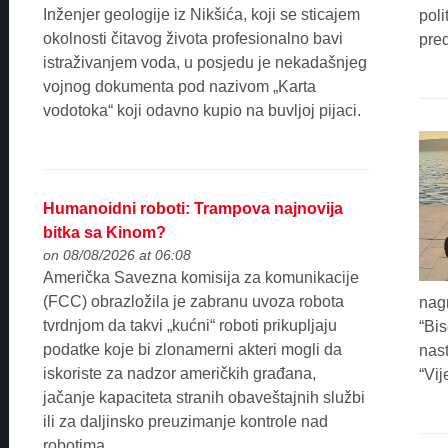
Inženjer geologije iz Nikšića, koji se sticajem
poli
okolnosti čitavog života profesionalno bavi
pre
istraživanjem voda, u posjedu je nekadašnjeg
vojnog dokumenta pod nazivom „Karta
vodotoka“ koji odavno kupio na buvljoj pijaci.
Humanoidni roboti: Trampova najnovija
bitka sa Kinom?
on 08/08/2026 at 06:08
Američka Savezna komisija za komunikacije
(FCC) obrazložila je zabranu uvoza robota
nagr
tvrdnjom da takvi „kućni“ roboti prikupljaju
“Bis
podatke koje bi zlonamerni akteri mogli da
nas
iskoriste za nadzor američkih građana,
“Vi
jačanje kapaciteta stranih obaveštajnih službi
ili za daljinsko preuzimanje kontrole nad
robotima.