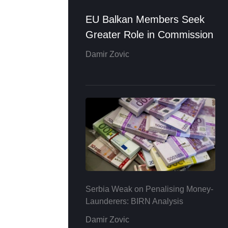
EU Balkan Members Seek
Greater Role in Commission
Damir Zovic
Serbia Weak on Penalising Money-
Launderers: BIRN Analysis
Damir Zovic