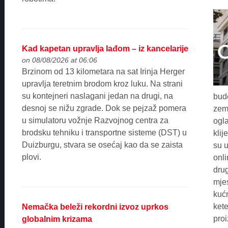
Kad kapetan upravlja lađom – iz kancelarije
on 08/08/2026 at 06:06
Brzinom od 13 kilometara na sat Irinja Herger
upravlja teretnim brodom kroz luku. Na strani
su kontejneri naslagani jedan na drugi, na
bude
desnoj se nižu zgrade. Dok se pejzaž pomera
zeml
u simulatoru vožnje Razvojnog centra za
ogla
brodsku tehniku i transportne sisteme (DST) u
klij
Duizburgu, stvara se osećaj kao da se zaista
su u
plovi.
onli
dru
mjes
kućn
kete
Nemačka beleži rekordni izvoz uprkos
pro
globalnim krizama