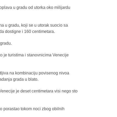
oplava u gradu od utorka oko milijardu
ma u gradu, koji se u utorak suocio sa
Maya Berović - BROJ
Monroe Band - Jaz 
a dostigne i 160 centimetara.
vec
gradu.
 je turistima i stanovnicima Venecije
tljiva na kombinaciju povisenog nivoa
adanja grada u blato.
enecije je deset centimetara visi nego sto
brzo porastao tokom noci zbog obilnih