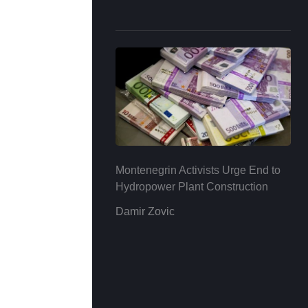
Montenegrin Activists Urge End to
Hydropower Plant Construction
Damir Zovic