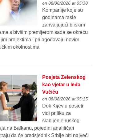
on 08/08/2026 at 05:30
Kompanije koje su
godinama rasle
zahvaljujući bliskim
ama s bivšim premijerom sada se okreću
jim projektima i prilagođavaju novim
tičkim okolnostima
Posjeta Zelenskog
kao vjetar u leđa
Vučiću
on 08/08/2026 at 05:15
Dok Kijev u posjeti
vidi priliku za
slabljenje ruskog
aja na Balkanu, pojedini analitičari
raju da će predsjednik Srbije biti najveći