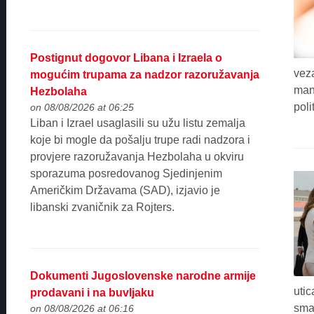
Postignut dogovor Libana i Izraela o
vez
mogućim trupama za nadzor razoružavanja
man
Hezbolaha
poli
on 08/08/2026 at 06:25
Liban i Izrael usaglasili su užu listu zemalja
koje bi mogle da pošalju trupe radi nadzora i
provjere razoružavanja Hezbolaha u okviru
sporazuma posredovanog Sjedinjenim
Američkim Državama (SAD), izjavio je
libanski zvaničnik za Rojters.
Dokumenti Jugoslovenske narodne armije
utic
prodavani i na buvljaku
smat
on 08/08/2026 at 06:16