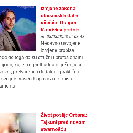
Izmjene zakona
obesmislile dalje
učešće: Dragan
Koprivica podnio...
on 08/08/2026 at 05:45
Nedavno usvojene
izmjene propisa
de do toga da su stručni i profesionalni
erijumi, koji su u prethodnom rješenju bili
ezni, pretvoreni u dodatne i praktično
rovoljne, naveo Koprivica u dopisu
lamentu
Život poslije Orbana:
Tajkuni pred novom
stvarnošću