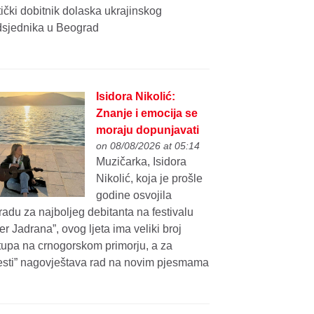
tički dobitnik dolaska ukrajinskog
dsjednika u Beograd
Isidora Nikolić:
Znanje i emocija se
moraju dopunjavati
on 08/08/2026 at 05:14
Muzičarka, Isidora
Nikolić, koja je prošle
godine osvojila
adu za najboljeg debitanta na festivalu
er Jadrana”, ovog ljeta ima veliki broj
tupa na crnogorskom primorju, a za
jesti” nagovještava rad na novim pjesmama