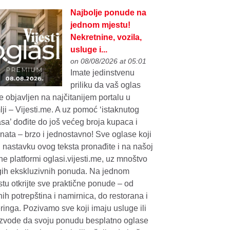
Najbolje ponude na
jednom mjestu!
Nekretnine, vozila,
usluge i...
on 08/08/2026 at 05:01
Imate jedinstvenu
priliku da vaš oglas
 objavljen na najčitanijem portalu u
ji – Vijesti.me. A uz pomoć ‘istaknutog
sa’ dođite do još većeg broja kupaca i
enata – brzo i jednostavno! Sve oglase koji
 nastavku ovog teksta pronađite i na našoj
ne platformi oglasi.vijesti.me, uz mnoštvo
gih ekskluzivnih ponuda. Na jednom
tu otkrijte sve praktične ponude – od
ih potrepština i namirnica, do restorana i
ringa. Pozivamo sve koji imaju usluge ili
izvode da svoju ponudu besplatno oglase