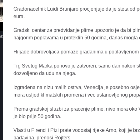
Gradonacelnik Luidi Brunjaro procjenjuje da je steta od p
eura.
Gradski centar za predvidanje plime upozorio je da bi pli
assimo - Iz jednog pogleda
MC STOJAN - LA MIAMI
najgorim poplavama u proteklih 50 godina, danas mogla d
Hiljade dobrovoljaca pomaze gradanima u poplavljenom 
Trg Svetog Marka ponovo je zatvoren, samo dan nakon sto
dozvoljeno da udu na njega.
Izgradena na nizu malih ostrva, Venecija je posebno osje
mora usljed klimatskih promena i vec ustanovljenog prop
Prema gradskoj sluzbi za pracenje plime, nivo mora oko V
je bio prije 50 godina.
Vlasti u Firenci i Pizi prate vodostaj rijeke Arno, koji je 
padavina, prenosi Rojters.