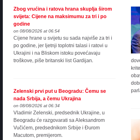
Zbog vrućina i ratova hrana skuplja širom
svijeta: Cijene na maksimumu za tri i po
godine
on 08/08/2026 at 06:54
Cijene hrane u svijetu su sada najviše za tri i
po godine, jer ljetnji toplotni talasi i ratovi u
Ukrajini i na Bliskom istoku povećavaju
troškove, piše britanski list Gardijan.
dovo
krit
obav
dob
par
Zelenski prvi put u Beogradu: Čemu se
nada Srbija, a čemu Ukrajina
on 08/08/2026 at 06:34
Vladimir Zelenski, predsednik Ukrajine, u
Beogradu će razgovarati sa Aleksandrom
Vučićem, predsednikom Srbije i Đurom
Macutom, premijerom.