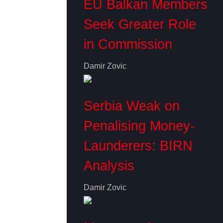
EU Balkan Members
Seek Greater Role
in Commission
Damir Zovic
Serbia Weak on
Penalising Money-
Launderers: BIRN
Analysis
Damir Zovic