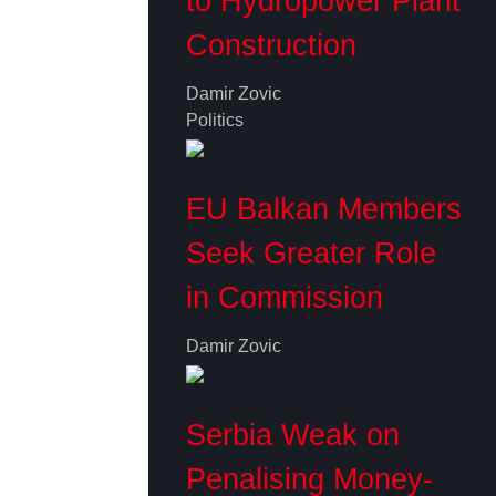
to Hydropower Plant
Construction
Damir Zovic
Politics
EU Balkan Members
Seek Greater Role
in Commission
Damir Zovic
Serbia Weak on
Penalising Money-