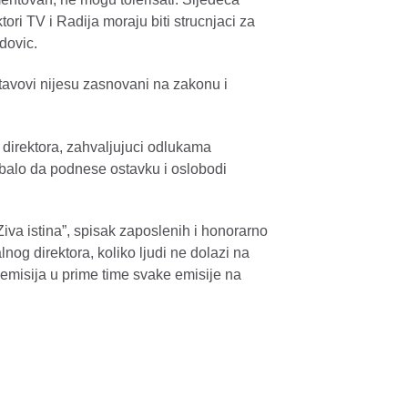
tori TV i Radija moraju biti strucnjaci za
dovic.
tavovi nijesu zasnovani na zakonu i
 direktora, zahvaljujuci odlukama
ebalo da podnese ostavku i oslobodi
“Ziva istina”, spisak zaposlenih i honorarno
og direktora, koliko ljudi ne dolazi na
 emisija u prime time svake emisije na