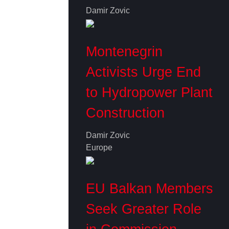
Damir Zovic
Montenegrin
Activists Urge End
to Hydropower Plant
Construction
Damir Zovic
Europe
EU Balkan Members
Seek Greater Role