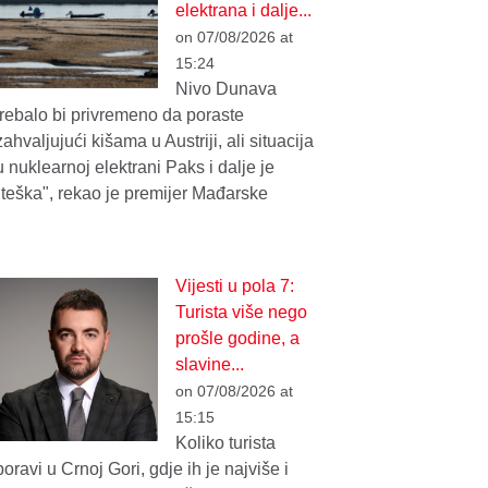
elektrana i dalje...
on 07/08/2026 at
15:24
Nivo Dunava
trebalo bi privremeno da poraste
zahvaljujući kišama u Austriji, ali situacija
u nuklearnoj elektrani Paks i dalje je
"teška", rekao je premijer Mađarske
Vijesti u pola 7:
Turista više nego
prošle godine, a
slavine...
on 07/08/2026 at
15:15
Koliko turista
boravi u Crnoj Gori, gdje ih je najviše i