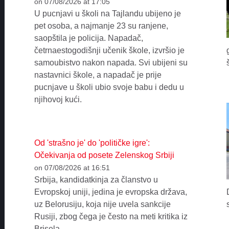
on 07/08/2026 at 17:05
U pucnjavi u školi na Tajlandu ubijeno je
pet osoba, a najmanje 23 su ranjene,
saopštila je policija. Napadač,
četrnaestogodišnji učenik škole, izvršio je
samoubistvo nakon napada. Svi ubijeni su
nastavnici škole, a napadač je prije
pucnjave u školi ubio svoje babu i dedu u
njihovoj kući.
Od 'strašno je' do 'političke igre':
Očekivanja od posete Zelenskog Srbiji
on 07/08/2026 at 16:51
Srbija, kandidatkinja za članstvo u
Evropskoj uniji, jedina je evropska država,
uz Belorusiju, koja nije uvela sankcije
Rusiji, zbog čega je često na meti kritika iz
Brisela.