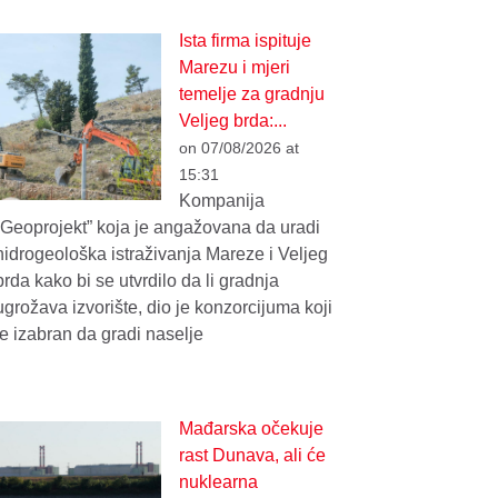
Ista firma ispituje
Marezu i mjeri
temelje za gradnju
Veljeg brda:...
on 07/08/2026 at
15:31
Kompanija
“Geoprojekt” koja je angažovana da uradi
hidrogeološka istraživanja Mareze i Veljeg
brda kako bi se utvrdilo da li gradnja
ugrožava izvorište, dio je konzorcijuma koji
je izabran da gradi naselje
Mađarska očekuje
rast Dunava, ali će
nuklearna