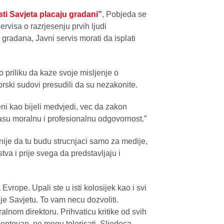
ti Savjeta placaju gradani”
, Pobjeda se
visa o razrjesenju prvih ljudi
adana, Javni servis morati da isplati
 priliku da kaze svoje misljenje o
rski sudovi presudili da su nezakonite.
ni kao bijeli medvjedi, vec da zakon
su moralnu i profesionalnu odgovornost.”
ije da tu budu strucnjaci samo za medije,
stva i prije svega da predstavljaju i
Evrope. Upali ste u isti kolosijek kao i svi
ije Savjetu. To vam necu dozvoliti.
lnom direktoru. Prihvaticu kritike od svih
mentovan, ne mogu tolerisati. Sljedeca