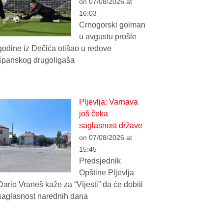
on 07/08/2026 at
16:03
Crnogorski golman
u avgustu prošle
godine iz Dečića otišao u redove
španskog drugoligaša
Pljevlja: Varnava
još čeka
saglasnost države
on 07/08/2026 at
15:45
Predsjednik
Opštine Pljevlja
Dario Vraneš kaže za “Vijesti” da će dobiti
saglasnost narednih dana