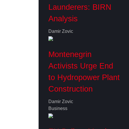
Launderers: BIRN
Analysis
Damir Zovic
Montenegrin
Activists Urge End
to Hydropower Plant
Construction
Damir Zovic
Business