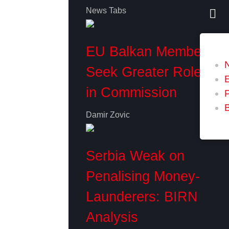
News Tabs
EU Balkan Members
Seek Greater Role
in Commission
P
Damir Zovic
Serbia Weak on
Penalising Money-
Launderers: BIRN
Analysis