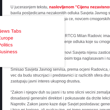
U jucerasnjem tekstu,
naslovljenom “Cijenu nezavisnos
bavila posljedicama nezakonitih odluka Savjeta Javnog ser
menadzmenta RTCG, zbog cega ce, novcem crnogorskih gr
vise od pola miliona eura.
News Tabs
U istom tekstu je i clan Savjeta RTCG Milan Radovic imao
Europe
odgovornosti Savjeta za donosenje odluka koje su crnogo
olitics
Business
Radovic u pismu navodi da clanovi Savjeta nijesu zastice
predvida “nasu odgovornost, a osim toga naglasavam i na
Smisao Savjeta Javnog servisa, prema ocjeni Radovica, n
vec da budu strucnjaci i predstavnici iz razlicitih sfera dru
zastupaju javni interes ukupnog drustva.
“Zakon i njegov duh su jasni i tu smo slicni vecini zemalja 
dosadasnji generalni direktori i pokusavate da drzite lekc
Naprotiv. Zakon jasno kaze daje Savjet poslodavac genera
i bice mi korisne, ali ovakav ton, pri tome pogresno argu