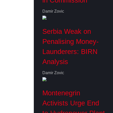
in Commission
Damir Zovic
Serbia Weak on
Penalising Money-
Launderers: BIRN
Analysis
Damir Zovic
Montenegrin
Activists Urge End