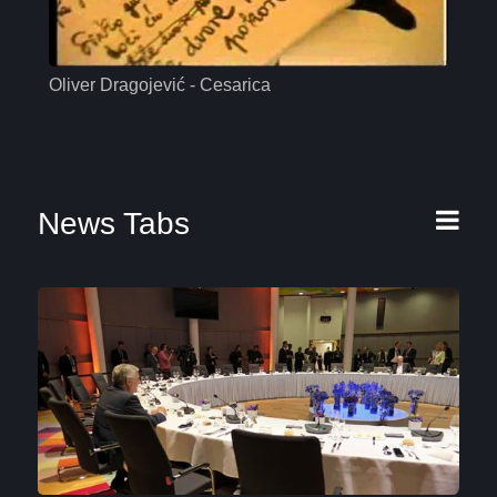
Oliver Dragojević - Cesarica
Mas
News Tabs