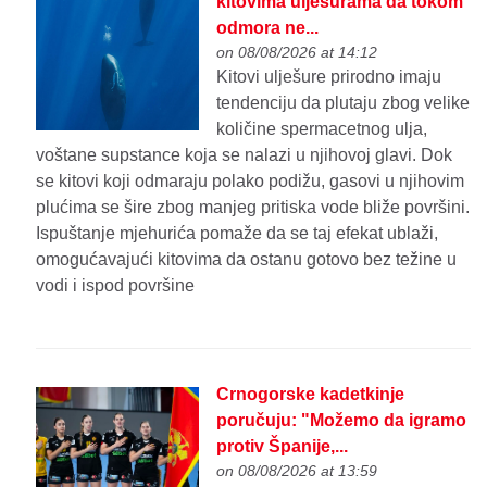
kitovima ulješurama da tokom
odmora ne...
on 08/08/2026 at 14:12
Kitovi ulješure prirodno imaju
tendenciju da plutaju zbog velike
količine spermacetnog ulja,
voštane supstance koja se nalazi u njihovoj glavi. Dok
se kitovi koji odmaraju polako podižu, gasovi u njihovim
plućima se šire zbog manjeg pritiska vode bliže površini.
Ispuštanje mjehurića pomaže da se taj efekat ublaži,
omogućavajući kitovima da ostanu gotovo bez težine u
vodi i ispod površine
Crnogorske kadetkinje
poručuju: "Možemo da igramo
protiv Španije,...
on 08/08/2026 at 13:59