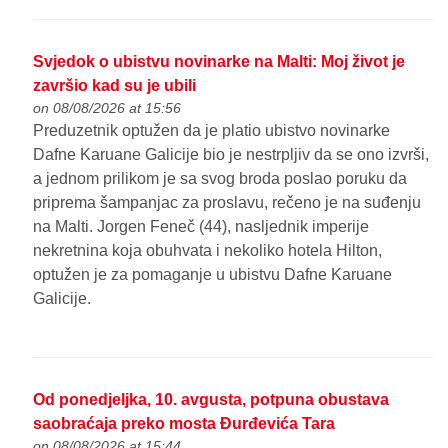
Svjedok o ubistvu novinarke na Malti: Moj život je
završio kad su je ubili
on 08/08/2026 at 15:56
Preduzetnik optužen da je platio ubistvo novinarke
Dafne Karuane Galicije bio je nestrpljiv da se ono izvrši,
a jednom prilikom je sa svog broda poslao poruku da
priprema šampanjac za proslavu, rečeno je na suđenju
na Malti. Jorgen Feneč (44), nasljednik imperije
nekretnina koja obuhvata i nekoliko hotela Hilton,
optužen je za pomaganje u ubistvu Dafne Karuane
Galicije.
Od ponedjeljka, 10. avgusta, potpuna obustava
saobraćaja preko mosta Đurđevića Tara
on 08/08/2026 at 15:44