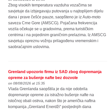
Zbog visokih temperatura vazduha vozačima se
savjetuje da izbjegavaju putovanja u najtoplijem dijelu
dana i prave češće pauze, saopšteno je iz Auto-moto
saveza Crne Gore (AMSCG). Pojačana frekvencija
vozila očekuje se u gradovima, prema turističkim
centrima i na pojedinim graničnim prelazima. Iz AMSCG
savjetuju opreznu vožnju prilagođenu vremenskim i
saobraćajnim uslovima.
Grenland upozorio firmu iz SAD zbog dopremanja
opreme za bušenje nafte bez dozvole
on 08/08/2026 at 15:35
Vlada Grenlanda saopštila je da nije odobrila
dopremanje opreme za istražno bušenje nafte na
istočnoj obali ostrva, nakon što je američka naftna
kompanija „Grenland Enerdži“ posljednjih dana