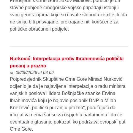
Predsjednik Crne Gore Jakov Milatović poručio je da
slavne pobjede crnogorske vojske pripadaju istoriji i
svim generacijama koje su čuvale slobodu zemlje, te da
ne smiju biti prisvajane, prekrajane niti korišćene za
političke obračune i podjele.
Nurković: Interpelacija protiv Ibrahimovića politički
pucanj u prazno
on 08/08/2026 at 08:09
Potpredsjednik Skupštine Crne Gore Mirsad Nurković
ocijenio je da je najavljena interpelacija o radu ministra
vanjskih poslova i lidera Bošnjačke stranke Ervina
Ibrahimovića koju je najavio poslanik DNP-a Milan
Knežević „politički pucanj u prazno“, poručujući da
inicijativa nema šanse za uspjeh u parlamentu i da će
eventualno glasanje pokazati ko podržava evropski put
Crne Gore.