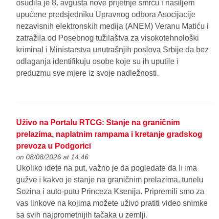
osudila je 8. avgusta nove prijetnje smrću i nasiljem
upućene predsjedniku Upravnog odbora Asocijacije
nezavisnih elektronskih medija (ANEM) Veranu Matiću i
zatražila od Posebnog tužilaštva za visokotehnološki
kriminal i Ministarstva unutrašnjih poslova Srbije da bez
odlaganja identifikuju osobe koje su ih uputile i
preduzmu sve mjere iz svoje nadležnosti.
Uživo na Portalu RTCG: Stanje na graničnim
prelazima, naplatnim rampama i kretanje gradskog
prevoza u Podgorici
on 08/08/2026 at 14:46
Ukoliko idete na put, važno je da pogledate da li ima
gužve i kakvo je stanje na graničnim prelazima, tunelu
Sozina i auto-putu Princeza Ksenija. Pripremili smo za
vas linkove na kojima možete uživo pratiti video snimke
sa svih najprometnijih tačaka u zemlji.