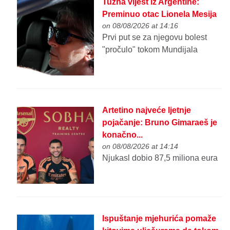
Tužna vijest iz Argentine:
Preminuo otac Lionela Mesija
on 08/08/2026 at 14:16
Prvi put se za njegovu bolest
"pročulo" tokom Mundijala
Artetino najveće ljetnje
pojačanje: Bruno Gimaraeš je
konačno...
on 08/08/2026 at 14:14
Njukasl dobio 87,5 miliona eura
Ispuštanje mjehurića pomaže