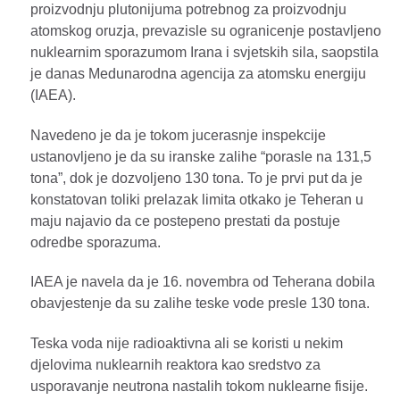
proizvodnju plutonijuma potrebnog za proizvodnju
atomskog oruzja, prevazisle su ogranicenje postavljeno
nuklearnim sporazumom Irana i svjetskih sila, saopstila
je danas Medunarodna agencija za atomsku energiju
(IAEA).
Navedeno je da je tokom jucerasnje inspekcije
ustanovljeno je da su iranske zalihe “porasle na 131,5
tona”, dok je dozvoljeno 130 tona. To je prvi put da je
konstatovan toliki prelazak limita otkako je Teheran u
maju najavio da ce postepeno prestati da postuje
odredbe sporazuma.
IAEA je navela da je 16. novembra od Teherana dobila
obavjestenje da su zalihe teske vode presle 130 tona.
Teska voda nije radioaktivna ali se koristi u nekim
djelovima nuklearnih reaktora kao sredstvo za
usporavanje neutrona nastalih tokom nuklearne fisije.