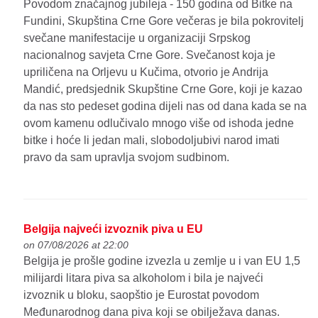
Povodom značajnog jubileja - 150 godina od Bitke na
Fundini, Skupština Crne Gore večeras je bila pokrovitelj
svečane manifestacije u organizaciji Srpskog
nacionalnog savjeta Crne Gore. Svečanost koja je
upriličena na Orljevu u Kučima, otvorio je Andrija
Mandić, predsjednik Skupštine Crne Gore, koji je kazao
da nas sto pedeset godina dijeli nas od dana kada se na
ovom kamenu odlučivalo mnogo više od ishoda jedne
bitke i hoće li jedan mali, slobodoljubivi narod imati
pravo da sam upravlja svojom sudbinom.
Belgija najveći izvoznik piva u EU
on 07/08/2026 at 22:00
Belgija je prošle godine izvezla u zemlje u i van EU 1,5
milijardi litara piva sa alkoholom i bila je najveći
izvoznik u bloku, saopštio je Eurostat povodom
Međunarodnog dana piva koji se obilježava danas.