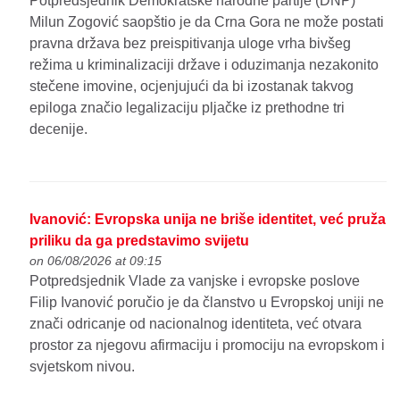
Potpredsjednik Demokratske narodne partije (DNP)
Milun Zogović saopštio je da Crna Gora ne može postati
pravna država bez preispitivanja uloge vrha bivšeg
režima u kriminalizaciji države i oduzimanja nezakonito
stečene imovine, ocjenjujući da bi izostanak takvog
epiloga značio legalizaciju pljačke iz prethodne tri
decenije.
Ivanović: Evropska unija ne briše identitet, već pruža
priliku da ga predstavimo svijetu
on 06/08/2026 at 09:15
Potpredsjednik Vlade za vanjske i evropske poslove
Filip Ivanović poručio je da članstvo u Evropskoj uniji ne
znači odricanje od nacionalnog identiteta, već otvara
prostor za njegovu afirmaciju i promociju na evropskom i
svjetskom nivou.