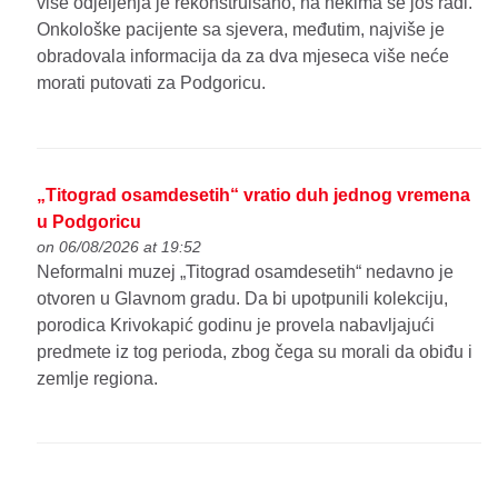
više odjeljenja je rekonstruisano, na nekima se još radi.
Onkološke pacijente sa sjevera, međutim, najviše je
obradovala informacija da za dva mjeseca više neće
morati putovati za Podgoricu.
„Titograd osamdesetih“ vratio duh jednog vremena
u Podgoricu
on 06/08/2026 at 19:52
Neformalni muzej „Titograd osamdesetih“ nedavno je
otvoren u Glavnom gradu. Da bi upotpunili kolekciju,
porodica Krivokapić godinu je provela nabavljajući
predmete iz tog perioda, zbog čega su morali da obiđu i
zemlje regiona.