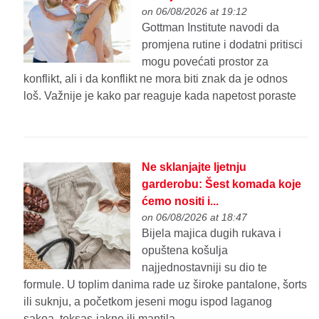
on 06/08/2026 at 19:12
Gottman Institute navodi da
promjena rutine i dodatni pritisci
mogu povećati prostor za
konflikt, ali i da konflikt ne mora biti znak da je odnos
loš. Važnije je kako par reaguje kada napetost poraste
Ne sklanjajte ljetnju
garderobu: Šest komada koje
ćemo nositi i...
on 06/08/2026 at 18:47
Bijela majica dugih rukava i
opuštena košulja
najjednostavniji su dio te
formule. U toplim danima rade uz široke pantalone, šorts
ili suknju, a početkom jeseni mogu ispod laganog
sakoa, teksas-jakne ili mantila