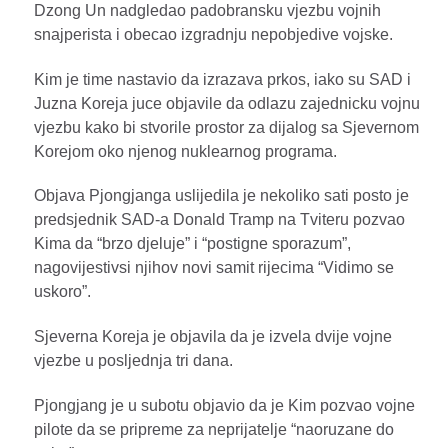
Dzong Un nadgledao padobransku vjezbu vojnih
snajperista i obecao izgradnju nepobjedive vojske.
Kim je time nastavio da izrazava prkos, iako su SAD i
Juzna Koreja juce objavile da odlazu zajednicku vojnu
vjezbu kako bi stvorile prostor za dijalog sa Sjevernom
Korejom oko njenog nuklearnog programa.
Objava Pjongjanga uslijedila je nekoliko sati posto je
predsjednik SAD-a Donald Tramp na Tviteru pozvao
Kima da “brzo djeluje” i “postigne sporazum”,
nagovijestivsi njihov novi samit rijecima “Vidimo se
uskoro”.
Sjeverna Koreja je objavila da je izvela dvije vojne
vjezbe u posljednja tri dana.
Pjongjang je u subotu objavio da je Kim pozvao vojne
pilote da se pripreme za neprijatelje “naoruzane do