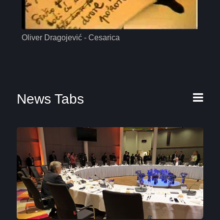
Oliver Dragojević - Cesarica
Mas
News Tabs