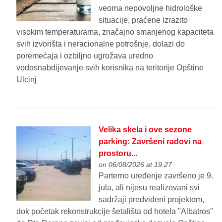
veoma nepovoljne hidrološke
situacije, praćene izrazito
visokim temperaturama, značajno smanjenog kapaciteta
svih izvorišta i neracionalne potrošnje, dolazi do
poremećaja i ozbiljno ugrožava uredno
vodosnabdijevanje svih korisnika na teritorije Opštine
Ulcinj
Velika skela i ove sezone
parking: Završeni radovi na
prostoru...
on 06/08/2026 at 19:27
Parterno uređenje završeno je 9.
jula, ali nijesu realizovani svi
sadržaji predviđeni projektom,
dok početak rekonstrukcije šetališta od hotela "Albatros"