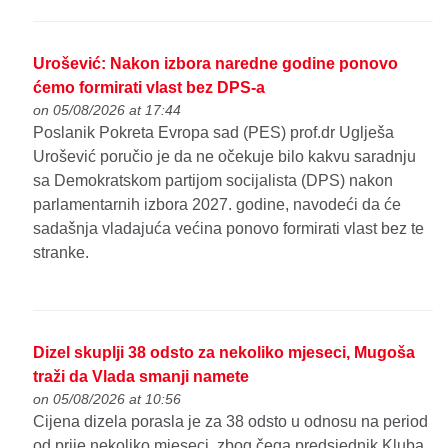
Urošević: Nakon izbora naredne godine ponovo
ćemo formirati vlast bez DPS-a
on 05/08/2026 at 17:44
Poslanik Pokreta Evropa sad (PES) prof.dr Uglješa
Urošević poručio je da ne očekuje bilo kakvu saradnju
sa Demokratskom partijom socijalista (DPS) nakon
parlamentarnih izbora 2027. godine, navodeći da će
sadašnja vladajuća većina ponovo formirati vlast bez te
stranke.
Dizel skuplji 38 odsto za nekoliko mjeseci, Mugoša
traži da Vlada smanji namete
on 05/08/2026 at 10:56
Cijena dizela porasla je za 38 odsto u odnosu na period
od prije nekoliko mjeseci, zbog čega predsjednik Kluba