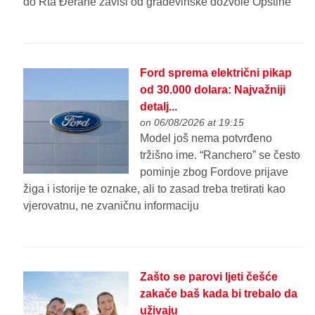
do Rta Đerane zavisi od građevinske dozvole Opštine
Ford sprema električni pikap
od 30.000 dolara: Najvažniji
detalj...
on 06/08/2026 at 19:15
Model još nema potvrđeno
tržišno ime. “Ranchero” se često
pominje zbog Fordove prijave
žiga i istorije te oznake, ali to zasad treba tretirati kao
vjerovatnu, ne zvaničnu informaciju
Zašto se parovi ljeti češće
zakače baš kada bi trebalo da
uživaju