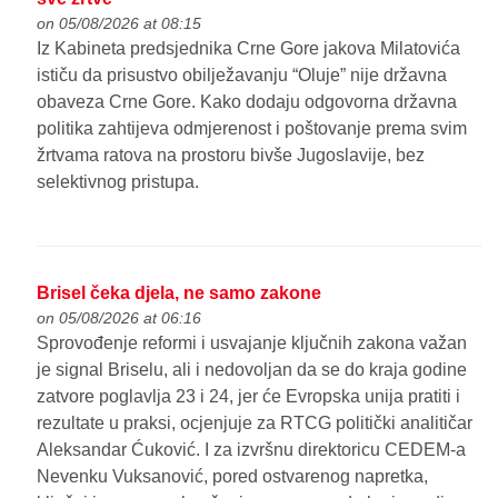
on 05/08/2026 at 08:15
Iz Kabineta predsjednika Crne Gore jakova Milatovića
ističu da prisustvo obilježavanju “Oluje” nije državna
obaveza Crne Gore. Kako dodaju odgovorna državna
politika zahtijeva odmjerenost i poštovanje prema svim
žrtvama ratova na prostoru bivše Jugoslavije, bez
selektivnog pristupa.
Brisel čeka djela, ne samo zakone
on 05/08/2026 at 06:16
Sprovođenje reformi i usvajanje ključnih zakona važan
je signal Briselu, ali i nedovoljan da se do kraja godine
zatvore poglavlja 23 i 24, jer će Evropska unija pratiti i
rezultate u praksi, ocjenjuje za RTCG politički analitičar
Aleksandar Ćuković. I za izvršnu direktoricu CEDEM-a
Nevenku Vuksanović, pored ostvarenog napretka,