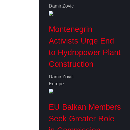
Damir Zovic
Montenegrin
Activists Urge End
to Hydropower Plant
Construction
Damir Zovic
Europe
EU Balkan Members
Seek Greater Role