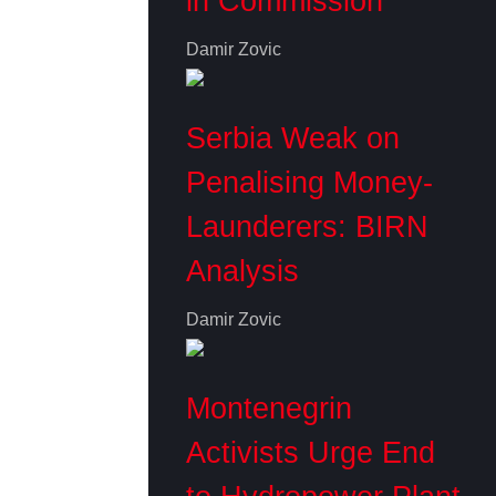
in Commission
Damir Zovic
Serbia Weak on
Penalising Money-
Launderers: BIRN
Analysis
Damir Zovic
Montenegrin
Activists Urge End