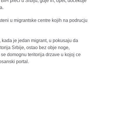
BiH preci u Srbiju, gdje ih, opet, docekuje
a.
esteni u migrantske centre kojih na podrucju
 kada je jedan migrant, u pokusaju da
orija Srbije, ostao bez obje noge,
 se domognu teritorija drzave u kojoj ce
bosanski portal.