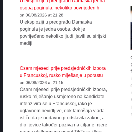
U eksploziji u predgrađu Damaska jedna
osoba poginula, nekoliko povrijeđenih
on 06/08/2026 at 21:28
U eksploziji u predgrađu Damaska
poginula je jedna osoba, dok je
povrijeđeno nekoliko ljudi, javili su sirijski
mediji.
Osam mjeseci prije predsjedničkih izbora
u Francuskoj, rusko miješanje u porastu
on 06/08/2026 at 21:15
Osam mjeseci prije predsjedničkih izbora,
rusko miješanje usmjereno na kandidate
intenzivira se u Francuskoj, iako je
uglavnom nevidljivo, dok tamošnja vlada
ističe da je nedavno predstavila zakon, a
dio ljevice također poziva na ciljane mjere
prema platformama poput TikToka i Iksa,