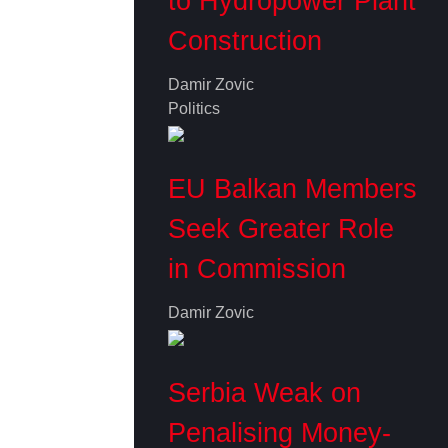
to Hydropower Plant
Construction
Damir Zovic
Politics
EU Balkan Members
Seek Greater Role
in Commission
Damir Zovic
Serbia Weak on
Penalising Money-