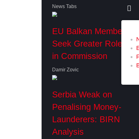
News Tabs
EU Balkan Members
Seek Greater Role
in Commission
P
Damir Zovic
Serbia Weak on
Penalising Money-
Launderers: BIRN
Analysis