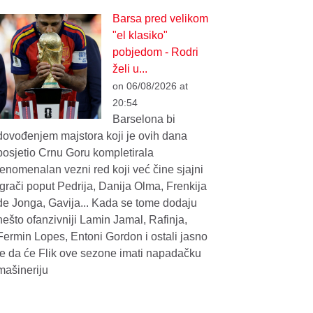
Barsa pred velikom
"el klasiko"
pobjedom - Rodri
želi u...
on 06/08/2026 at
20:54
Barselona bi
dovođenjem majstora koji je ovih dana
posjetio Crnu Goru kompletirala
fenomenalan vezni red koji već čine sjajni
igrači poput Pedrija, Danija Olma, Frenkija
de Jonga, Gavija... Kada se tome dodaju
nešto ofanzivniji Lamin Jamal, Rafinja,
Fermin Lopes, Entoni Gordon i ostali jasno
je da će Flik ove sezone imati napadačku
mašineriju