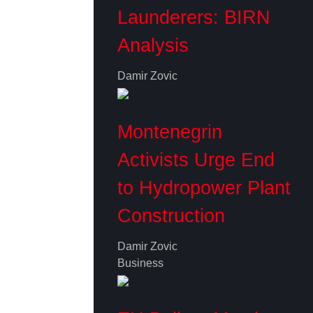
Launderers: BIRN
Analysis
Damir Zovic
Montenegrin
Activists Urge End
to Hydropower Plant
Construction
Damir Zovic
Business