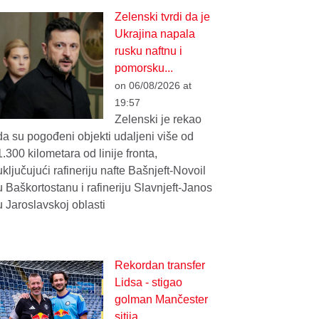
Zelenski tvrdi da je
Ukrajina napala
rusku naftnu i
pomorsku...
on 06/08/2026 at
19:57
Zelenski je rekao
da su pogođeni objekti udaljeni više od
1.300 kilometara od linije fronta,
uključujući rafineriju nafte Bašnjeft-Novoil
u Baškortostanu i rafineriju Slavnjeft-Janos
u Jaroslavskoj oblasti
Rekordan transfer
Lidsa - stigao
golman Mančester
sitija