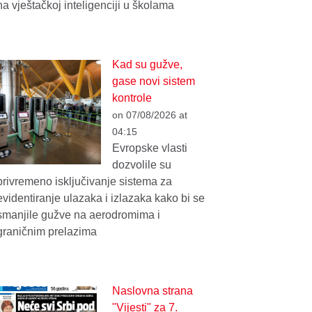
na vještačkoj inteligenciji u školama
Kad su gužve,
gase novi sistem
kontrole
on 07/08/2026 at
04:15
Evropske vlasti
dozvolile su
privremeno isključivanje sistema za
evidentiranje ulazaka i izlazaka kako bi se
smanjile gužve na aerodromima i
graničnim prelazima
Naslovna strana
"Vijesti" za 7.