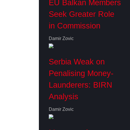
EU Balkan Members
Seek Greater Role
in Commission
Damir Zovic
Serbia Weak on
Penalising Money-
Launderers: BIRN
Analysis
Damir Zovic