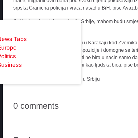
Inace, migranti ovih dana pod svaku cijenu pokusavaju iz 
srpska Granicna policija i vraca nasad u BiH, pise Avaz.b
Oni koji uspiju stici na teritoriju Srbije, mahom budu smj
Srbije ima veci broj.
News Tabs
Nesreca na zeljeznickom mostu u Karakaju kod Zvornika,
Europe
uskoci u vagon zeljeznicke kompozicije i domogne se terit
olitics
potvrdila je saznanja da migranti ne biraju nacin samo da
Business
biti koliko-toliko zbrinuti i tretirani kao ljudska bica, pise 
0 comments