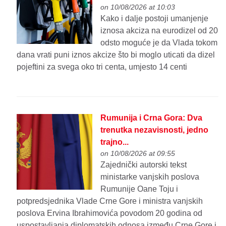
on 10/08/2026 at 10:03
Kako i dalje postoji umanjenje
iznosa akciza na eurodizel od 20
odsto moguće je da Vlada tokom
dana vrati puni iznos akcize što bi moglo uticati da dizel
pojeftini za svega oko tri centa, umjesto 14 centi
Rumunija i Crna Gora: Dva
trenutka nezavisnosti, jedno
trajno...
on 10/08/2026 at 09:55
Zajednički autorski tekst
ministarke vanjskih poslova
Rumunije Oane Toju i
potpredsjednika Vlade Crne Gore i ministra vanjskih
poslova Ervina Ibrahimovića povodom 20 godina od
uspostavljanja diplomatskih odnosa između Crne Gore i