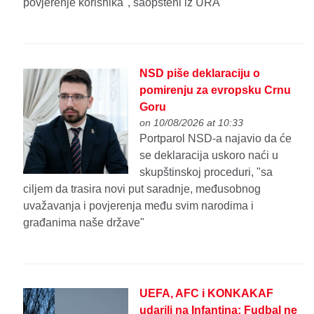
povjerenje korisnika", saopšteni iz URA
NSD piše deklaraciju o
pomirenju za evropsku Crnu
Goru
on 10/08/2026 at 10:33
Portparol NSD-a najavio da će
se deklaracija uskoro naći u
skupštinskoj proceduri, "sa
ciljem da trasira novi put saradnje, međusobnog
uvažavanja i povjerenja među svim narodima i
građanima naše države"
UEFA, AFC i KONKAKAF
udarili na Infantina: Fudbal ne