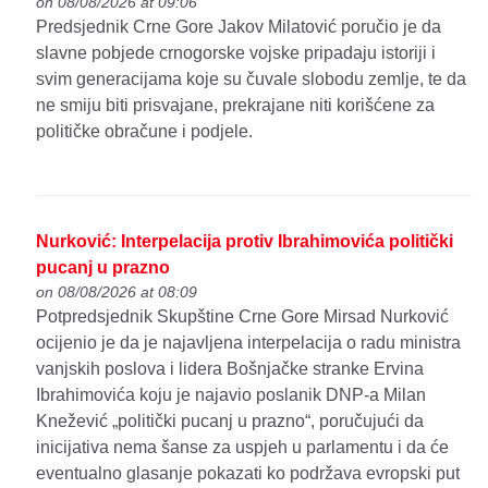
on 08/08/2026 at 09:06
Predsjednik Crne Gore Jakov Milatović poručio je da
slavne pobjede crnogorske vojske pripadaju istoriji i
svim generacijama koje su čuvale slobodu zemlje, te da
ne smiju biti prisvajane, prekrajane niti korišćene za
političke obračune i podjele.
Nurković: Interpelacija protiv Ibrahimovića politički
pucanj u prazno
on 08/08/2026 at 08:09
Potpredsjednik Skupštine Crne Gore Mirsad Nurković
ocijenio je da je najavljena interpelacija o radu ministra
vanjskih poslova i lidera Bošnjačke stranke Ervina
Ibrahimovića koju je najavio poslanik DNP-a Milan
Knežević „politički pucanj u prazno“, poručujući da
inicijativa nema šanse za uspjeh u parlamentu i da će
eventualno glasanje pokazati ko podržava evropski put