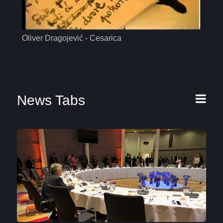
Oliver Dragojević - Cesarica
Mas
News Tabs