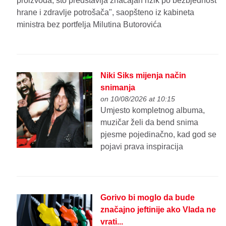
proizvoda, što predstavlja značajan rizik po bezbjednost
hrane i zdravlje potrošača", saopšteno iz kabineta
ministra bez portfelja Milutina Butorovića
Niki Siks mijenja način
snimanja
on 10/08/2026 at 10:15
Umjesto kompletnog albuma,
muzičar želi da bend snima
pjesme pojedinačno, kad god se
pojavi prava inspiracija
Gorivo bi moglo da bude
značajno jeftinije ako Vlada ne
vrati...