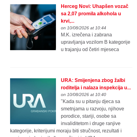
Herceg Novi: Uhapšen vozač
sa 2,07 promila alkohola u
krvi,...
on 10/08/2026 at 10:44
M.K. izrečena i zabrana
upravljanja vozilom B kategorije
u trajanju od četiri mjeseca
URA: Smijenjena zbog žalbi
roditelja i nalaza inspekcija u...
on 10/08/2026 at 10:40
"Kada su u pitanju djeca sa
smetnjama u razvoju, njihove
porodice, stariji, osobe sa
invaliditetom i druge ranjive
kategorije, kriterijumi moraju biti stručnost, rezultati i