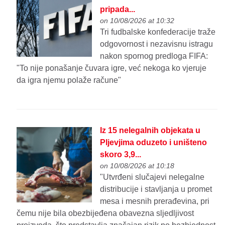
pripada...
on 10/08/2026 at 10:32
Tri fudbalske konfederacije traže
odgovornost i nezavisnu istragu
nakon spornog predloga FIFA:
"To nije ponašanje čuvara igre, već nekoga ko vjeruje
da igra njemu polaže račune"
Iz 15 nelegalnih objekata u
Pljevjima oduzeto i uništeno
skoro 3,9...
on 10/08/2026 at 10:18
"Utvrđeni slučajevi nelegalne
distribucije i stavljanja u promet
mesa i mesnih prerađevina, pri
čemu nije bila obezbijeđena obavezna sljedljivost