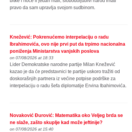
bitke i hoće li jedan mali, slobodoljubivi narod imati
pravo da sam upravlja svojom sudbinom.
Knežević: Pokrenućemo interpelaciju o radu
Ibrahimovića, ovo nije prvi put da trpimo nacionalna
poniženja Ministarstva vanjskih poslova
on 07/08/2026 at 18:33
Lider Demokratske narodne partije Milan Knežević
kazao je da će predstavnici te partije uskoro tražiti od
doskorašnjih partnera iz većine potpise podrške za
interpelaciju o radu šefa diplomatije Ervina Ibahimovića.
Novaković Đurović: Matematika oko Veljeg brda se
ne slaže, zašto skuplje kad može jeftinije?
on 07/08/2026 at 15:40