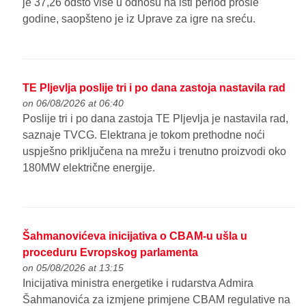
je 37,26 odsto više u odnosu na isti period prošle
godine, saopšteno je iz Uprave za igre na sreću.
TE Pljevlja poslije tri i po dana zastoja nastavila rad
on 06/08/2026 at 06:40
Poslije tri i po dana zastoja TE Pljevlja je nastavila rad,
saznaje TVCG. Elektrana je tokom prethodne noći
uspješno priključena na mrežu i trenutno proizvodi oko
180MW električne energije.
Šahmanovićeva inicijativa o CBAM-u ušla u
proceduru Evropskog parlamenta
on 05/08/2026 at 13:15
Inicijativa ministra energetike i rudarstva Admira
Šahmanovića za izmjene primjene CBAM regulative na