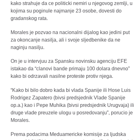
kako strahuje da ce politicki nemiri u njegovog zemlji, u
kojima su poginule najmanje 23 osobe, dovesti do
gradanskog rata.
Morales je pozvao na nacionalni dijalog kao jedini put
za okoncanje nasilja, ali i svoje sljedbenike da ne
naginju nasilju.
On je u intervjuu za Spansku novinsku agenciju EFE
istakao da “clanovi bande primaju 100 dolara dnevno”
kako bi odrzavali nasilne proteste protiv njega.
“Kako bi bilo dobro kada bi vlada Spanije ili Hose Luis
Rodrigez Zapatero (bivsi predsjednik Vlade Spanije
op.a.) kao i Pepe Muhika (bivsi predsjednik Urugvaja) ili
druge vlade preuzele ulogu u posredovanju”, porucio je
Morales.
Prema podacima Meduamericke komisije za ljudska