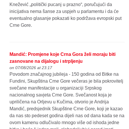
Knežević „politički pucanj u prazno“, poručujući da
inicijativa nema šanse za uspjeh u parlamentu i da će
eventualno glasanje pokazati ko podržava evropski put
Crne Gore.
Mandić: Promjene koje Crna Gora želi moraju biti
zasnovane na dijalogu i strpljenju
on 07/08/2026 at 23:17
Povodom značajnog jubileja - 150 godina od Bitke na
Fundini, Skupština Crne Gore večeras je bila pokrovitelj
svečane manifestacije u organizaciji Srpskog
nacionalnog savjeta Crne Gore. Svečanost koja je
upriličena na Orljevu u Kučima, otvorio je Andrija
Mandić, predsjednik Skupštine Crne Gore, koji je kazao
da nas sto pedeset godina dijeli nas od dana kada se na
ovom kamenu odlučivalo mnogo više od ishoda jedne