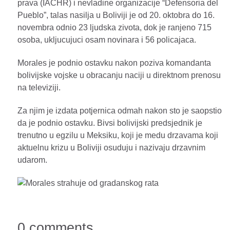
prava (IACHR) i nevladine organizacije “Defensoria del
Pueblo”, talas nasilja u Boliviji je od 20. oktobra do 16.
novembra odnio 23 ljudska zivota, dok je ranjeno 715
osoba, ukljucujuci osam novinara i 56 policajaca.
Morales je podnio ostavku nakon poziva komandanta
bolivijske vojske u obracanju naciji u direktnom prenosu
na televiziji.
Za njim je izdata potjernica odmah nakon sto je saopstio
da je podnio ostavku. Bivsi bolivijski predsjednik je
trenutno u egzilu u Meksiku, koji je medu drzavama koji
aktuelnu krizu u Boliviji osuduju i nazivaju drzavnim
udarom.
0 comments