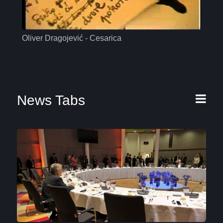
Oliver Dragojević - Cesarica
Mas
News Tabs