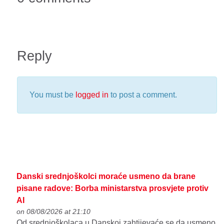
Reply
You must be
logged in
to post a comment.
Danski srednjoškolci moraće usmeno da brane
pisane radove: Borba ministarstva prosvjete protiv
AI
on 08/08/2026 at 21:10
Od srednjoškolaca u Danskoj zahtijevaće se da usmeno