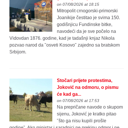
on 07/08/2026 at 18:15
Mitropolit crnogorski-primorski
Joanikije čestitao je svima 150.
godišnjicu Fundinske bitke,
navodeći da je sve počelo na
Vidovdan 1876. godine, kad je tadašnji knjaz Nikola
pozvao narod da "osveti Kosovo" zajedno sa bratskom
Srbijom.
Stočari prijete protestima,
Joković na odmoru, o pismu
će kad ga...
on 07/08/2026 at 17:53
Na prepričane navode o skupom
sijenu, Joković je kratko pitao
"što ga nisu kupili prošle
godine". Ako ministar i saradnici ne prekinu odmor i ne