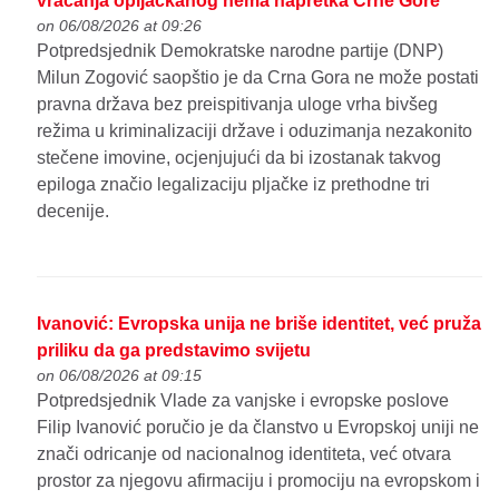
vraćanja opljačkanog nema napretka Crne Gore
on 06/08/2026 at 09:26
Potpredsjednik Demokratske narodne partije (DNP)
Milun Zogović saopštio je da Crna Gora ne može postati
pravna država bez preispitivanja uloge vrha bivšeg
režima u kriminalizaciji države i oduzimanja nezakonito
stečene imovine, ocjenjujući da bi izostanak takvog
epiloga značio legalizaciju pljačke iz prethodne tri
decenije.
Ivanović: Evropska unija ne briše identitet, već pruža
priliku da ga predstavimo svijetu
on 06/08/2026 at 09:15
Potpredsjednik Vlade za vanjske i evropske poslove
Filip Ivanović poručio je da članstvo u Evropskoj uniji ne
znači odricanje od nacionalnog identiteta, već otvara
prostor za njegovu afirmaciju i promociju na evropskom i