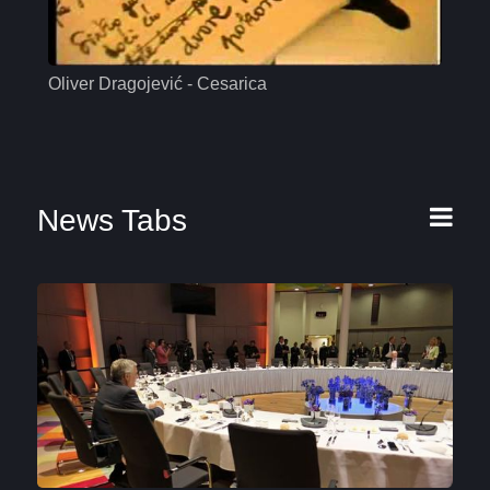
Oliver Dragojević - Cesarica
Mas
News Tabs