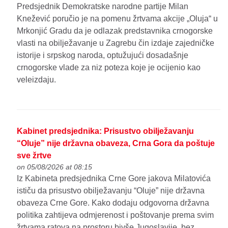
Predsjednik Demokratske narodne partije Milan
Knežević poručio je na pomenu žrtvama akcije „Oluja“ u
Mrkonjić Gradu da je odlazak predstavnika crnogorske
vlasti na obilježavanje u Zagrebu čin izdaje zajedničke
istorije i srpskog naroda, optužujući dosadašnje
crnogorske vlade za niz poteza koje je ocijenio kao
veleizdaju.
Kabinet predsjednika: Prisustvo obilježavanju
“Oluje” nije državna obaveza, Crna Gora da poštuje
sve žrtve
on 05/08/2026 at 08:15
Iz Kabineta predsjednika Crne Gore jakova Milatovića
ističu da prisustvo obilježavanju “Oluje” nije državna
obaveza Crne Gore. Kako dodaju odgovorna državna
politika zahtijeva odmjerenost i poštovanje prema svim
žrtvama ratova na prostoru bivše Jugoslavije, bez