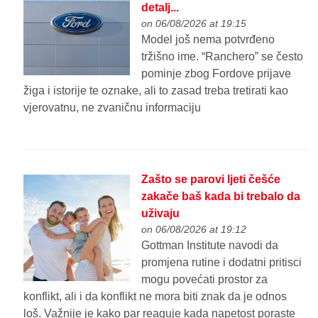
detalj...
on 06/08/2026 at 19:15
Model još nema potvrđeno
tržišno ime. “Ranchero” se često
pominje zbog Fordove prijave
žiga i istorije te oznake, ali to zasad treba tretirati kao
vjerovatnu, ne zvaničnu informaciju
Zašto se parovi ljeti češće
zakače baš kada bi trebalo da
uživaju
on 06/08/2026 at 19:12
Gottman Institute navodi da
promjena rutine i dodatni pritisci
mogu povećati prostor za
konflikt, ali i da konflikt ne mora biti znak da je odnos
loš. Važnije je kako par reaguje kada napetost poraste