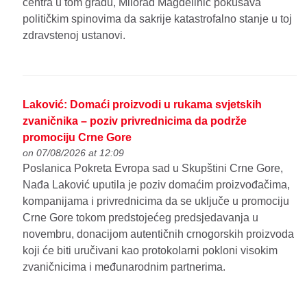
centra u tom gradu, Milorad Magdelinić pokušava
političkim spinovima da sakrije katastrofalno stanje u toj
zdravstenoj ustanovi.
Laković: Domaći proizvodi u rukama svjetskih
zvaničnika – poziv privrednicima da podrže
promociju Crne Gore
on 07/08/2026 at 12:09
Poslanica Pokreta Evropa sad u Skupštini Crne Gore,
Nađa Laković uputila je poziv domaćim proizvođačima,
kompanijama i privrednicima da se uključe u promociju
Crne Gore tokom predstojećeg predsjedavanja u
novembru, donacijom autentičnih crnogorskih proizvoda
koji će biti uručivani kao protokolarni pokloni visokim
zvaničnicima i međunarodnim partnerima.