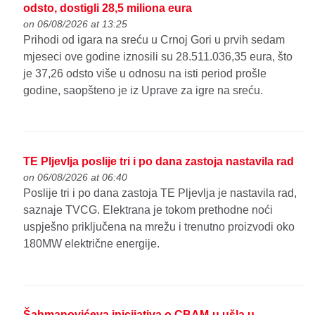
odsto, dostigli 28,5 miliona eura
on 06/08/2026 at 13:25
Prihodi od igara na sreću u Crnoj Gori u prvih sedam
mjeseci ove godine iznosili su 28.511.036,35 eura, što
je 37,26 odsto više u odnosu na isti period prošle
godine, saopšteno je iz Uprave za igre na sreću.
TE Pljevlja poslije tri i po dana zastoja nastavila rad
on 06/08/2026 at 06:40
Poslije tri i po dana zastoja TE Pljevlja je nastavila rad,
saznaje TVCG. Elektrana je tokom prethodne noći
uspješno priključena na mrežu i trenutno proizvodi oko
180MW električne energije.
Šahmanovićeva inicijativa o CBAM-u ušla u