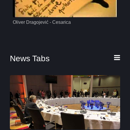
Oliver Dragojević - Cesarica
Mas
News Tabs