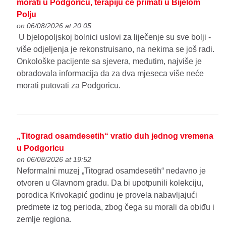
morati u Podgoricu, terapiju će primati u Bijelom
Polju
on 06/08/2026 at 20:05
U bjelopoljskoj bolnici uslovi za liječenje su sve bolji -
više odjeljenja je rekonstruisano, na nekima se još radi.
Onkološke pacijente sa sjevera, međutim, najviše je
obradovala informacija da za dva mjeseca više neće
morati putovati za Podgoricu.
„Titograd osamdesetih“ vratio duh jednog vremena
u Podgoricu
on 06/08/2026 at 19:52
Neformalni muzej „Titograd osamdesetih“ nedavno je
otvoren u Glavnom gradu. Da bi upotpunili kolekciju,
porodica Krivokapić godinu je provela nabavljajući
predmete iz tog perioda, zbog čega su morali da obiđu i
zemlje regiona.