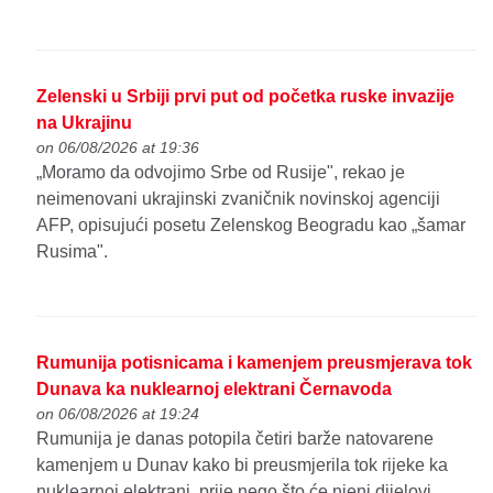
Zelenski u Srbiji prvi put od početka ruske invazije
na Ukrajinu
on 06/08/2026 at 19:36
„Moramo da odvojimo Srbe od Rusije", rekao je
neimenovani ukrajinski zvaničnik novinskoj agenciji
AFP, opisujući posetu Zelenskog Beogradu kao „šamar
Rusima".
Rumunija potisnicama i kamenjem preusmjerava tok
Dunava ka nuklearnoj elektrani Černavoda
on 06/08/2026 at 19:24
Rumunija je danas potopila četiri barže natovarene
kamenjem u Dunav kako bi preusmjerila tok rijeke ka
nuklearnoj elektrani, prije nego što će njeni dijelovi