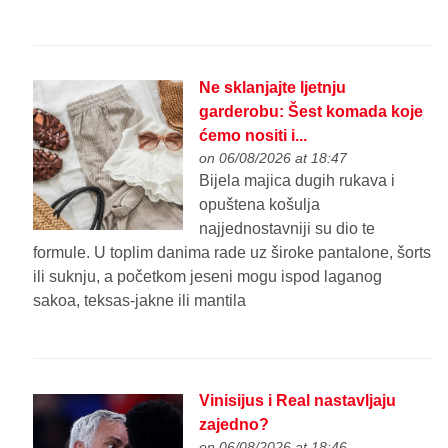
Ne sklanjajte ljetnju
garderobu: Šest komada koje
ćemo nositi i...
on 06/08/2026 at 18:47
Bijela majica dugih rukava i
opuštena košulja
najjednostavniji su dio te
formule. U toplim danima rade uz široke pantalone, šorts
ili suknju, a početkom jeseni mogu ispod laganog
sakoa, teksas-jakne ili mantila
Vinisijus i Real nastavljaju
zajedno?
on 06/08/2026 at 18:46