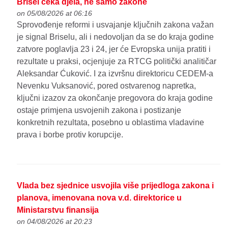
Brisel čeka djela, ne samo zakone
on 05/08/2026 at 06:16
Sprovođenje reformi i usvajanje ključnih zakona važan
je signal Briselu, ali i nedovoljan da se do kraja godine
zatvore poglavlja 23 i 24, jer će Evropska unija pratiti i
rezultate u praksi, ocjenjuje za RTCG politički analitičar
Aleksandar Ćuković. I za izvršnu direktoricu CEDEM-a
Nevenku Vuksanović, pored ostvarenog napretka,
ključni izazov za okončanje pregovora do kraja godine
ostaje primjena usvojenih zakona i postizanje
konkretnih rezultata, posebno u oblastima vladavine
prava i borbe protiv korupcije.
Vlada bez sjednice usvojila više prijedloga zakona i
planova, imenovana nova v.d. direktorice u
Ministarstvu finansija
on 04/08/2026 at 20:23