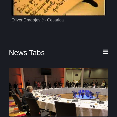
Oliver Dragojević - Cesarica
Mas
News Tabs