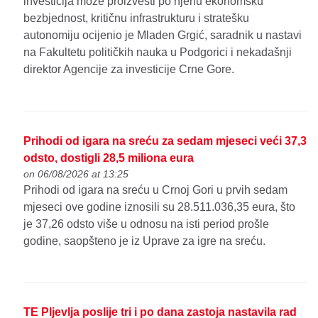
investicija može proizvesti po njenu ekonomsku
bezbjednost, kritičnu infrastrukturu i stratešku
autonomiju ocijenio je Mladen Grgić, saradnik u nastavi
na Fakultetu političkih nauka u Podgorici i nekadašnji
direktor Agencije za investicije Crne Gore.
Prihodi od igara na sreću za sedam mjeseci veći 37,3
odsto, dostigli 28,5 miliona eura
on 06/08/2026 at 13:25
Prihodi od igara na sreću u Crnoj Gori u prvih sedam
mjeseci ove godine iznosili su 28.511.036,35 eura, što
je 37,26 odsto više u odnosu na isti period prošle
godine, saopšteno je iz Uprave za igre na sreću.
TE Pljevlja poslije tri i po dana zastoja nastavila rad