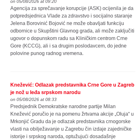
on 05/08/2026 at 09:20
Agencija za sprečavanje korupcije (ASK) ocijenila je da
potpredsjednica Vlade za zdravstvo i socijalno staranje
Jelena Borovinić Bojović ne može obavljati funkciju
odbornice u Skupštini Glavnog grada, ali može zaključiti
ugovor o dopunskom radu sa Kliničkim centrom Crne
Gore (KCCG), ali i sa drugim poslodavcem, do jedne
polovine punog radnog vremena.
Knežević: Odlazak predstavnika Crne Gore u Zagreb
je nož u leđa srpskom narodu
on 05/08/2026 at 08:33
Predsjednik Demokratske narodne partije Milan
Knežević poručio je na pomenu žrtvama akcije „Oluja“ u
Mrkonjić Gradu da je odlazak predstavnika crnogorske
vlasti na obilježavanje u Zagrebu čin izdaje zajedničke
istorije i srpskog naroda, optužujući dosadašnje