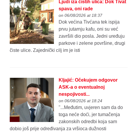
Ljudi iza čistih ulica: Dok Tivat
spava, oni rade
on 06/08/2026 at 18:37
Dok većina Tivćana tek ispija
prvu jutarnju kafu, oni su već
završili dio posla. Jedni uređuju
parkove i zelene površine, drugi
čiste ulice. Zajednički cilj im je isti
Kljajić: Očekujem odgovor
ASK-a o eventualnoj
nespojivosti...
on 06/08/2026 at 18:24
"...Međutim, uvjeren sam da do
toga neće doći, jer tumačenja
zakonskih odredbi koja sam
dobio još prije određivanja za vršioca dužnosti