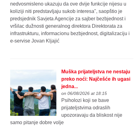
nedvosmisleno ukazuju da ove dvije funkcije nijesu u
koliziji niti predstavljaju sukob interesa", saopštio je
predsjednik Savjeta Agencije za sajber bezbjednost i
vršilac dužnosti generalnog direktora Direktorata za
infrastrukturu, informacionu bezbjednost, digitalizaciju i
e-servise Jovan Kljajić
Muška prijateljstva ne nestaju
preko noći: Najčešće ih ugasi
jedna...
on 06/08/2026 at 18:15
Psiholozi koji se bave
prijateljstvima odraslih
upozoravaju da bliskost nije
samo pitanje dobre volje