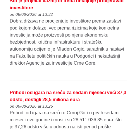
Što je projekat važniji to treba detaljnije provjeravati
investitore
on 06/08/2026 at 13:32
Dobra država ne procjenjuje investitore prema zastavi
pod kojom dolaze, već prema rizicima koje konkretna
investicija može proizvesti po njenu ekonomsku
bezbjednost, kritičnu infrastrukturu i stratešku
autonomiju ocijenio je Mladen Grgić, saradnik u nastavi
na Fakultetu političkih nauka u Podgorici i nekadašnji
direktor Agencije za investicije Crne Gore.
Prihodi od igara na sreću za sedam mjeseci veći 37,3
odsto, dostigli 28,5 miliona eura
on 06/08/2026 at 13:25
Prihodi od igara na sreću u Crnoj Gori u prvih sedam
mjeseci ove godine iznosili su 28.511.036,35 eura, što
je 37,26 odsto više u odnosu na isti period prošle