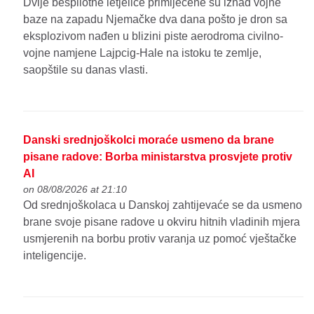
Dvije bespilotne letjelice primijećene su iznad vojne
baze na zapadu Njemačke dva dana pošto je dron sa
eksplozivom nađen u blizini piste aerodroma civilno-
vojne namjene Lajpcig-Hale na istoku te zemlje,
saopštile su danas vlasti.
Danski srednjoškolci moraće usmeno da brane
pisane radove: Borba ministarstva prosvjete protiv
AI
on 08/08/2026 at 21:10
Od srednjoškolaca u Danskoj zahtijevaće se da usmeno
brane svoje pisane radove u okviru hitnih vladinih mjera
usmjerenih na borbu protiv varanja uz pomoć vještačke
inteligencije.