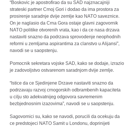
“Boskovic je apostrofirao da su SAD najznacajniji
strateski partner Crnoj Gori i dodao da ima prostora za
prosirenje saradnje dvije zemlje kao NATO saveznice.
On je naglasio da Crna Gora ostaje glavni zagovornik
NATO politike otvorenih vrata, kao i da ce nasa drzava
nastaviti snazno da podrzava sprovodenje neophodnih
reformi u zemljama aspirantima za clanstvo u Alijansi”,
navodi se u saopstenju.
Pomocnik sekretara vojske SAD, kako se dodaje, izrazio
je zadovoljstvo ostvarenom saradnjom dvije zemlje.
“Istice da ce Sjedinjene Drzave nastaviti snazno da
podrzavaju razvoj crnogorskih odbrambenih kapaciteta
u cilju sto adekvatnijeg odgovora savremenim
bezbjednosnim izazovima”, navodi se u saopstenju.
Sagovornici su, kako se navodi, porucili da ocekuju da
ce predstojeci NATO Samit u Londonu, doprinijeti