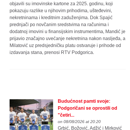
objavili su imovinske kartone za 2025. godinu, koji
pokazuju razlike u njihovim prihodima, ušteđevini,
nekretninama i kreditnim zaduženjima. Dok Spajić
prednjači po novčanim sredstvima na računima i
dodatnoj imovini u finansijskim instrumentima, Mandić je
prijavio značajno uvećanje nekretnina nakon nasljeđa, a
Milatović uz predsjedničku platu ostvaruje i prihode od
izdavanja stana, prenosi RTV Podgorica.
Budućnost pamti svoje:
Podgoričani se oprostili od
"četiri...
on 08/08/2026 at 20:20
Grbić, Božović, Adžić i Mirković