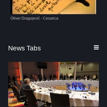
Oliver Dragojević - Cesarica
Mas
News Tabs