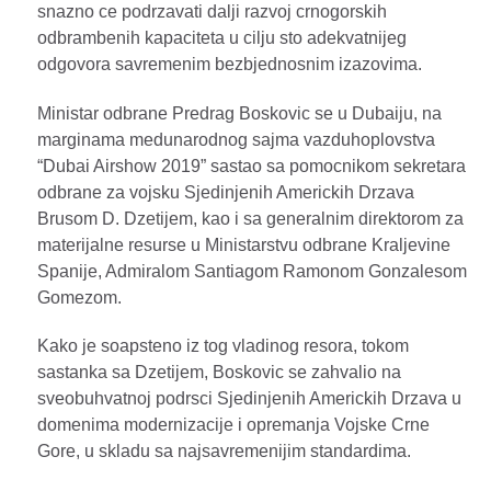
snazno ce podrzavati dalji razvoj crnogorskih
odbrambenih kapaciteta u cilju sto adekvatnijeg
odgovora savremenim bezbjednosnim izazovima.
Ministar odbrane Predrag Boskovic se u Dubaiju, na
marginama medunarodnog sajma vazduhoplovstva
“Dubai Airshow 2019” sastao sa pomocnikom sekretara
odbrane za vojsku Sjedinjenih Americkih Drzava
Brusom D. Dzetijem, kao i sa generalnim direktorom za
materijalne resurse u Ministarstvu odbrane Kraljevine
Spanije, Admiralom Santiagom Ramonom Gonzalesom
Gomezom.
Kako je soapsteno iz tog vladinog resora, tokom
sastanka sa Dzetijem, Boskovic se zahvalio na
sveobuhvatnoj podrsci Sjedinjenih Americkih Drzava u
domenima modernizacije i opremanja Vojske Crne
Gore, u skladu sa najsavremenijim standardima.