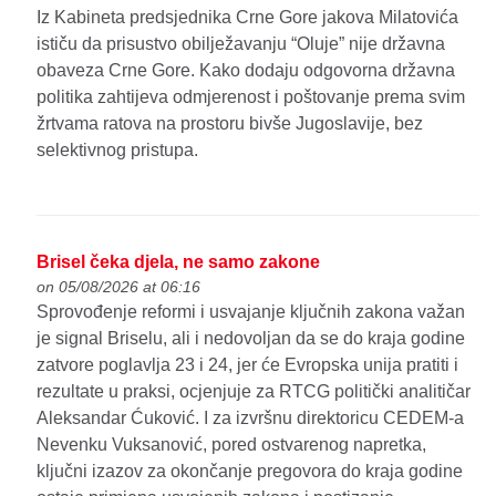
Iz Kabineta predsjednika Crne Gore jakova Milatovića
ističu da prisustvo obilježavanju “Oluje” nije državna
obaveza Crne Gore. Kako dodaju odgovorna državna
politika zahtijeva odmjerenost i poštovanje prema svim
žrtvama ratova na prostoru bivše Jugoslavije, bez
selektivnog pristupa.
Brisel čeka djela, ne samo zakone
on 05/08/2026 at 06:16
Sprovođenje reformi i usvajanje ključnih zakona važan
je signal Briselu, ali i nedovoljan da se do kraja godine
zatvore poglavlja 23 i 24, jer će Evropska unija pratiti i
rezultate u praksi, ocjenjuje za RTCG politički analitičar
Aleksandar Ćuković. I za izvršnu direktoricu CEDEM-a
Nevenku Vuksanović, pored ostvarenog napretka,
ključni izazov za okončanje pregovora do kraja godine