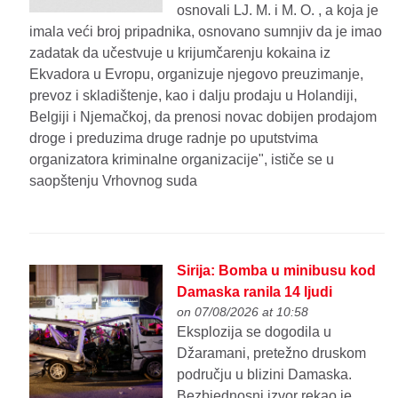
osnovali LJ. M. i M. O. , a koja je
imala veći broj pripadnika, osnovano sumnjiv da je imao
zadatak da učestvuje u krijumčarenju kokaina iz
Ekvadora u Evropu, organizuje njegovo preuzimanje,
prevoz i skladištenje, kao i dalju prodaju u Holandiji,
Belgiji i Njemačkoj, da prenosi novac dobijen prodajom
droge i preduzima druge radnje po uputstvima
organizatora kriminalne organizacije", ističe se u
saopštenju Vrhovnog suda
Sirija: Bomba u minibusu kod
Damaska ranila 14 ljudi
on 07/08/2026 at 10:58
Eksplozija se dogodila u
Džaramani, pretežno druskom
području u blizini Damaska.
Bezbjednosni izvor rekao je