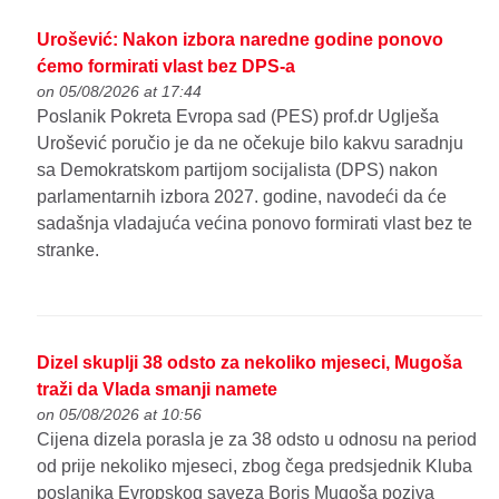
Urošević: Nakon izbora naredne godine ponovo
ćemo formirati vlast bez DPS-a
on 05/08/2026 at 17:44
Poslanik Pokreta Evropa sad (PES) prof.dr Uglješa
Urošević poručio je da ne očekuje bilo kakvu saradnju
sa Demokratskom partijom socijalista (DPS) nakon
parlamentarnih izbora 2027. godine, navodeći da će
sadašnja vladajuća većina ponovo formirati vlast bez te
stranke.
Dizel skuplji 38 odsto za nekoliko mjeseci, Mugoša
traži da Vlada smanji namete
on 05/08/2026 at 10:56
Cijena dizela porasla je za 38 odsto u odnosu na period
od prije nekoliko mjeseci, zbog čega predsjednik Kluba
poslanika Evropskog saveza Boris Mugoša poziva