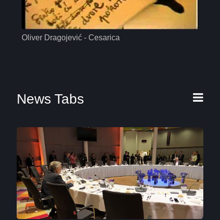
Oliver Dragojević - Cesarica
Mas
News Tabs