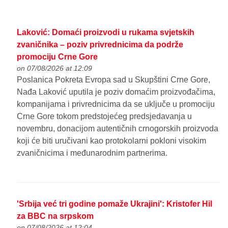
Laković: Domaći proizvodi u rukama svjetskih
zvaničnika – poziv privrednicima da podrže
promociju Crne Gore
on 07/08/2026 at 12:09
Poslanica Pokreta Evropa sad u Skupštini Crne Gore,
Nađa Laković uputila je poziv domaćim proizvođačima,
kompanijama i privrednicima da se uključe u promociju
Crne Gore tokom predstojećeg predsjedavanja u
novembru, donacijom autentičnih crnogorskih proizvoda
koji će biti uručivani kao protokolarni pokloni visokim
zvaničnicima i međunarodnim partnerima.
'Srbija već tri godine pomaže Ukrajini': Kristofer Hil
za BBC na srpskom
on 07/08/2026 at 12:04