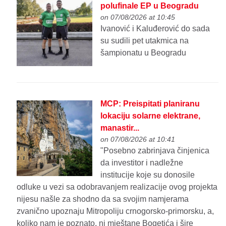
polufinale EP u Beogradu
on 07/08/2026 at 10:45
Ivanović i Kaluđerović do sada
su sudili pet utakmica na
šampionatu u Beogradu
MCP: Preispitati planiranu
lokaciju solarne elektrane,
manastir...
on 07/08/2026 at 10:41
"Posebno zabrinjava činjenica
da investitor i nadležne
institucije koje su donosile
odluke u vezi sa odobravanjem realizacije ovog projekta
nijesu našle za shodno da sa svojim namjerama
zvanično upoznaju Mitropoliju crnogorsko-primorsku, a,
koliko nam je poznato, ni mještane Bogetića i šire