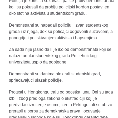
Policija je koristila suzavac i palice protiv demonstranata
koji su pokusali da probiju policijski kordon postavljen
oko stotina aktivista u studentskom gradu.
Demonstranti su napadali policiju i izvan studentskog
grada i iz njega, dok su policajci odgovorili suzavcem, a
ponegdje i potiskivanjem aktivista i hapsenjima.
Za sada nije jasno da li je iko od demonstranata koji se
nalaze unutar studentskog grada Politehnickog
univerziteta uspio da pobjegne.
Demonstranti su danima blokirali studentski grad,
sprjecavajuci ulazak policije.
Protesti u Hongkongu traju od pocetka juna. Oni su tada
izbili zbog predloga zakona o ekstradiciji koji je
predvidao izrucenje osumnjicenih Pekingu, ali su ubrzo
prerasli u borbu za demokratska prava i ocuvanje
gradanskih sloboda koje su Hongkongu garantovane