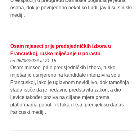
U eksploziji u predgrađu Damaska poginula je jedna
osoba, dok je povrijeđeno nekoliko ljudi, javili su sirijski
mediji.
Osam mjeseci prije predsjedničkih izbora u
Francuskoj, rusko miješanje u porastu
on 06/08/2026 at 21:15
Osam mjeseci prije predsjedničkih izbora, rusko
miješanje usmjereno na kandidate intenzivira se u
Francuskoj, iako je uglavnom nevidljivo, dok tamošnja
vlada ističe da je nedavno predstavila zakon, a dio
ljevice također poziva na ciljane mjere prema
platformama poput TikToka i Iksa, prenijeli su danas
francuski mediji.