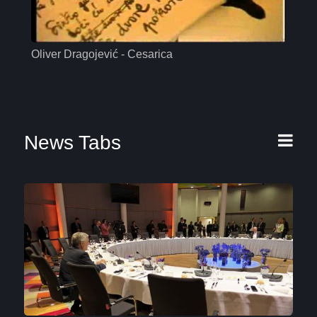
Oliver Dragojević - Cesarica
Mas
News Tabs