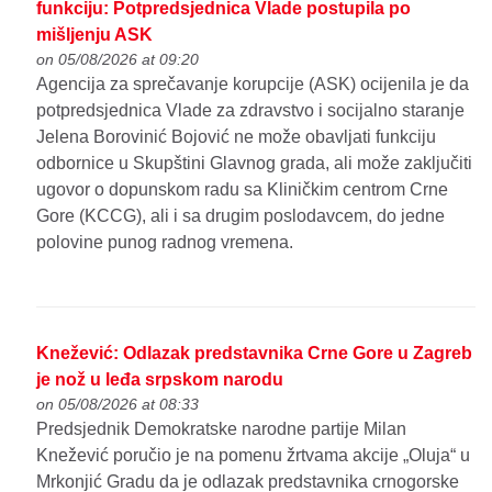
funkciju: Potpredsjednica Vlade postupila po
mišljenju ASK
on 05/08/2026 at 09:20
Agencija za sprečavanje korupcije (ASK) ocijenila je da
potpredsjednica Vlade za zdravstvo i socijalno staranje
Jelena Borovinić Bojović ne može obavljati funkciju
odbornice u Skupštini Glavnog grada, ali može zaključiti
ugovor o dopunskom radu sa Kliničkim centrom Crne
Gore (KCCG), ali i sa drugim poslodavcem, do jedne
polovine punog radnog vremena.
Knežević: Odlazak predstavnika Crne Gore u Zagreb
je nož u leđa srpskom narodu
on 05/08/2026 at 08:33
Predsjednik Demokratske narodne partije Milan
Knežević poručio je na pomenu žrtvama akcije „Oluja“ u
Mrkonjić Gradu da je odlazak predstavnika crnogorske