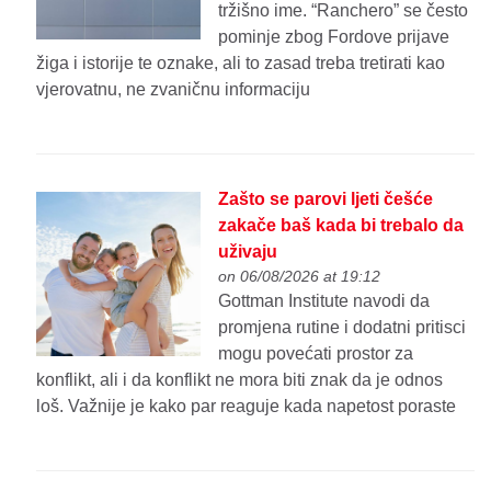
tržišno ime. “Ranchero” se često
pominje zbog Fordove prijave
žiga i istorije te oznake, ali to zasad treba tretirati kao
vjerovatnu, ne zvaničnu informaciju
Zašto se parovi ljeti češće
zakače baš kada bi trebalo da
uživaju
on 06/08/2026 at 19:12
Gottman Institute navodi da
promjena rutine i dodatni pritisci
mogu povećati prostor za
konflikt, ali i da konflikt ne mora biti znak da je odnos
loš. Važnije je kako par reaguje kada napetost poraste