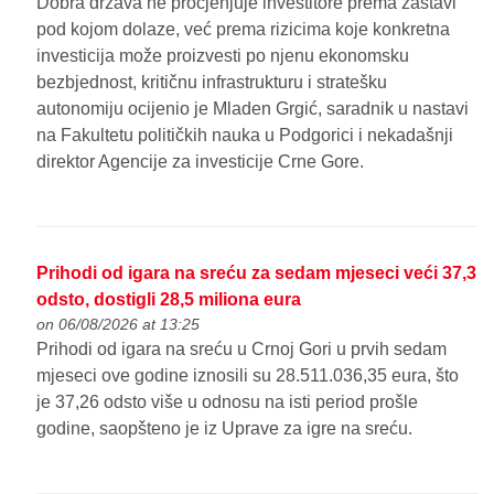
Dobra država ne procjenjuje investitore prema zastavi
pod kojom dolaze, već prema rizicima koje konkretna
investicija može proizvesti po njenu ekonomsku
bezbjednost, kritičnu infrastrukturu i stratešku
autonomiju ocijenio je Mladen Grgić, saradnik u nastavi
na Fakultetu političkih nauka u Podgorici i nekadašnji
direktor Agencije za investicije Crne Gore.
Prihodi od igara na sreću za sedam mjeseci veći 37,3
odsto, dostigli 28,5 miliona eura
on 06/08/2026 at 13:25
Prihodi od igara na sreću u Crnoj Gori u prvih sedam
mjeseci ove godine iznosili su 28.511.036,35 eura, što
je 37,26 odsto više u odnosu na isti period prošle
godine, saopšteno je iz Uprave za igre na sreću.