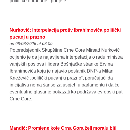
političke obračune i podjele.
Nurković: Interpelacija protiv Ibrahimovića politički
pucanj u prazno
on 08/08/2026 at 08:09
Potpredsjednik Skupštine Crne Gore Mirsad Nurković
ocijenio je da je najavljena interpelacija o radu ministra
vanjskih poslova i lidera Bošnjačke stranke Ervina
Ibrahimovića koju je najavio poslanik DNP-a Milan
Knežević „politički pucanj u prazno“, poručujući da
inicijativa nema šanse za uspjeh u parlamentu i da će
eventualno glasanje pokazati ko podržava evropski put
Crne Gore.
Mandić: Promjene koje Crna Gora želi moraju biti