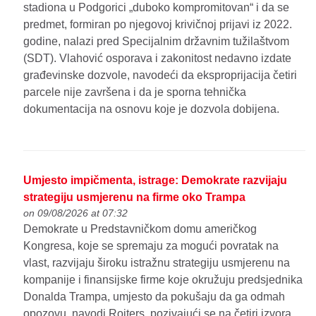
stadiona u Podgorici „duboko kompromitovan“ i da se
predmet, formiran po njegovoj krivičnoj prijavi iz 2022.
godine, nalazi pred Specijalnim državnim tužilaštvom
(SDT). Vlahović osporava i zakonitost nedavno izdate
građevinske dozvole, navodeći da eksproprijacija četiri
parcele nije završena i da je sporna tehnička
dokumentacija na osnovu koje je dozvola dobijena.
Umjesto impičmenta, istrage: Demokrate razvijaju
strategiju usmjerenu na firme oko Trampa
on 09/08/2026 at 07:32
Demokrate u Predstavničkom domu američkog
Kongresa, koje se spremaju za mogući povratak na
vlast, razvijaju široku istražnu strategiju usmjerenu na
kompanije i finansijske firme koje okružuju predsjednika
Donalda Trampa, umjesto da pokušaju da ga odmah
opozovu, navodi Rojters, pozivajući se na četiri izvora.