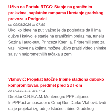
Uživo na Portalu RTCG: Stanje na graničnim
prelazima, naplatnim rampama i kretanje gradskog
prevoza u Podgorici
on 09/08/2026 at 07:59
Ukoliko idete na put, važno je da pogledate da li ima
gužve i kakvo je stanje na graničnim prelazima, tunelu
Sozina i auto-putu Princeza Ksenija. Pripremili smo za
vas linkove na kojima možete uživo pratiti video snimke
sa svih najprometnijih tačaka u zemlji.
Vlahović: Projekat Istočne tribine stadiona duboko
kompromitovan, predmet pred SDT-om
on 09/08/2026 at 07:54
Direktor C.R.E.A.M. Montenegro PPP alijanse i
ImPPPact ambasador u Crnoj Gori Darko Vlahović tvrdi
da je projekat izgradnje Istočne tribine Gradskog