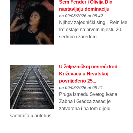
Sem Fender i Olivija Din
nastavljaju dominaciju
on 09/08/2026 at 08:42
Njihov zajednički singl "Rein Me
In" ostaje na prvom mjestu 20.
sedmicu zaredom
U željezničkoj nesreći kod
Križevaca u Hrvatskoj
povrijeđeno 25...
on 09/08/2026 at 08:21
Pruga između Svetog Ivana
Žabna i Gradca zasad je
zatvorena i na tom dijelu
saobraćaju autobusi