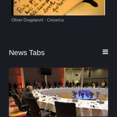
Oliver Dragojević - Cesarica
Mas
News Tabs