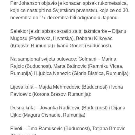
Per Johanson objavio je konacan spisak rukometasica,
koje ce nastupiti na Svjetskom prvenstvu, koje ce od 30.
novembra do 15. decembra biti odigrano u Japanu.
Selektor je siri spisak skratio za tri takmicarke – Dijanu
Mugosu (Podravka, Hrvatska), Bobanu Klikovac
(Krajova, Rumunija) i Ivanu Godec (Buducnost).
Na sampionat svijeta putovace: Golmani – Marina
Rajcic (Buducnost), Marta Batinovic (Ramniku Vlcea,
Rumunija) i Ljubica Nenezic (Gloria Bistrica, Rumunija);
Lijeva krila – Majda Mehmedovic (Buducnost) i Ivona
Pavicevic (Korona Brasov, Rumunija);
Desna krila – Jovanka Radicevic (Buducnost) i Dijana
Ujkic (Magura Cisnadie, Rumunija)
Pivoti – Ema Ramusovic (Buducnost), Tatjana Brnovic