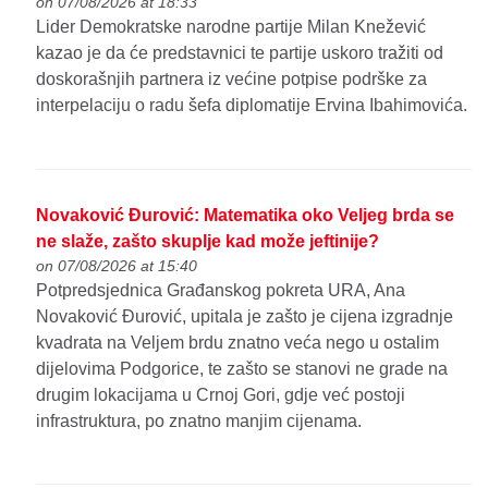
on 07/08/2026 at 18:33
Lider Demokratske narodne partije Milan Knežević
kazao je da će predstavnici te partije uskoro tražiti od
doskorašnjih partnera iz većine potpise podrške za
interpelaciju o radu šefa diplomatije Ervina Ibahimovića.
Novaković Đurović: Matematika oko Veljeg brda se
ne slaže, zašto skuplje kad može jeftinije?
on 07/08/2026 at 15:40
Potpredsjednica Građanskog pokreta URA, Ana
Novaković Đurović, upitala je zašto je cijena izgradnje
kvadrata na Veljem brdu znatno veća nego u ostalim
dijelovima Podgorice, te zašto se stanovi ne grade na
drugim lokacijama u Crnoj Gori, gdje već postoji
infrastruktura, po znatno manjim cijenama.