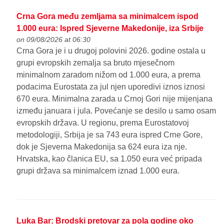
Crna Gora među zemljama sa minimalcem ispod
1.000 eura: Ispred Sjeverne Makedonije, iza Srbije
on 09/08/2026 at 06:30
Crna Gora je i u drugoj polovini 2026. godine ostala u
grupi evropskih zemalja sa bruto mjesečnom
minimalnom zaradom nižom od 1.000 eura, a prema
podacima Eurostata za jul njen uporedivi iznos iznosi
670 eura. Minimalna zarada u Crnoj Gori nije mijenjana
između januara i jula. Povećanje se desilo u samo osam
evropskih država. U regionu, prema Eurostatovoj
metodologiji, Srbija je sa 743 eura ispred Crne Gore,
dok je Sjeverna Makedonija sa 624 eura iza nje.
Hrvatska, kao članica EU, sa 1.050 eura već pripada
grupi država sa minimalcem iznad 1.000 eura.
Luka Bar: Brodski pretovar za pola godine oko