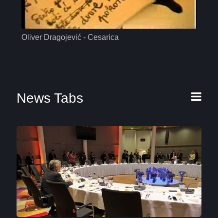
Oliver Dragojević - Cesarica
Mas
News Tabs