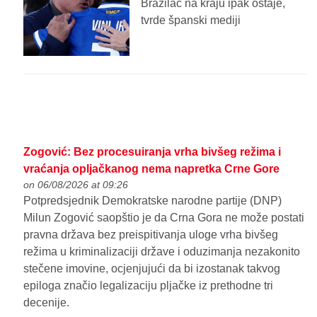
Brazilac na kraju ipak ostaje,
tvrde španski mediji
Zogović: Bez procesuiranja vrha bivšeg režima i
vraćanja opljačkanog nema napretka Crne Gore
on 06/08/2026 at 09:26
Potpredsjednik Demokratske narodne partije (DNP)
Milun Zogović saopštio je da Crna Gora ne može postati
pravna država bez preispitivanja uloge vrha bivšeg
režima u kriminalizaciji države i oduzimanja nezakonito
stečene imovine, ocjenjujući da bi izostanak takvog
epiloga značio legalizaciju pljačke iz prethodne tri
decenije.