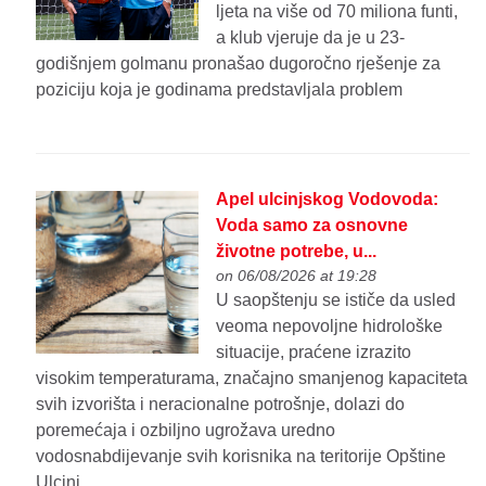
ljeta na više od 70 miliona funti,
a klub vjeruje da je u 23-
godišnjem golmanu pronašao dugoročno rješenje za
poziciju koja je godinama predstavljala problem
Apel ulcinjskog Vodovoda:
Voda samo za osnovne
životne potrebe, u...
on 06/08/2026 at 19:28
U saopštenju se ističe da usled
veoma nepovoljne hidrološke
situacije, praćene izrazito
visokim temperaturama, značajno smanjenog kapaciteta
svih izvorišta i neracionalne potrošnje, dolazi do
poremećaja i ozbiljno ugrožava uredno
vodosnabdijevanje svih korisnika na teritorije Opštine
Ulcinj