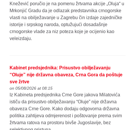
Knežević poručio je na pomenu žrtvama akcije „Oluja“ u
Mrkonjić Gradu da je odlazak predstavnika crnogorske
vlasti na obilježavanje u Zagrebu čin izdaje zajedničke
istorije i srpskog naroda, optužujući dosadašnje
crnogorske vlade za niz poteza koje je ocijenio kao
veleizdaju.
Kabinet predsjednika: Prisustvo obilježavanju
“Oluje” nije državna obaveza, Crna Gora da poštuje
sve žrtve
on 05/08/2026 at 08:15
Iz Kabineta predsjednika Crne Gore jakova Milatovića
ističu da prisustvo obilježavanju “Oluje” nije državna
obaveza Crne Gore. Kako dodaju odgovorna državna
politika zahtijeva odmjerenost i poštovanje prema svim
žrtvama ratova na prostoru bivše Jugoslavije, bez
selektivnog pristupa.