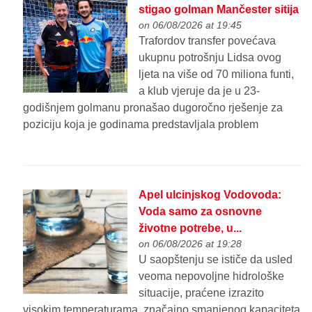
stigao golman Mančester sitija
on 06/08/2026 at 19:45
Trafordov transfer povećava
ukupnu potrošnju Lidsa ovog
ljeta na više od 70 miliona funti,
a klub vjeruje da je u 23-
godišnjem golmanu pronašao dugoročno rješenje za
poziciju koja je godinama predstavljala problem
Apel ulcinjskog Vodovoda:
Voda samo za osnovne
životne potrebe, u...
on 06/08/2026 at 19:28
U saopštenju se ističe da usled
veoma nepovoljne hidrološke
situacije, praćene izrazito
visokim temperaturama, značajno smanjenog kapaciteta