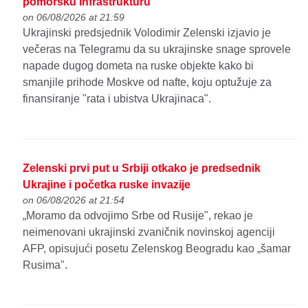
pomorsku infrastrukturu
on 06/08/2026 at 21:59
Ukrajinski predsjednik Volodimir Zelenski izjavio je
večeras na Telegramu da su ukrajinske snage sprovele
napade dugog dometa na ruske objekte kako bi
smanjile prihode Moskve od nafte, koju optužuje za
finansiranje "rata i ubistva Ukrajinaca".
Zelenski prvi put u Srbiji otkako je predsednik
Ukrajine i početka ruske invazije
on 06/08/2026 at 21:54
„Moramo da odvojimo Srbe od Rusije", rekao je
neimenovani ukrajinski zvaničnik novinskoj agenciji
AFP, opisujući posetu Zelenskog Beogradu kao „šamar
Rusima".