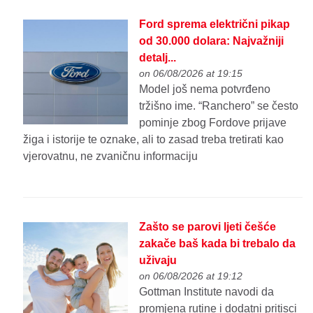
Ford sprema električni pikap
od 30.000 dolara: Najvažniji
detalj...
on 06/08/2026 at 19:15
Model još nema potvrđeno
tržišno ime. “Ranchero” se često
pominje zbog Fordove prijave
žiga i istorije te oznake, ali to zasad treba tretirati kao
vjerovatnu, ne zvaničnu informaciju
Zašto se parovi ljeti češće
zakače baš kada bi trebalo da
uživaju
on 06/08/2026 at 19:12
Gottman Institute navodi da
promjena rutine i dodatni pritisci