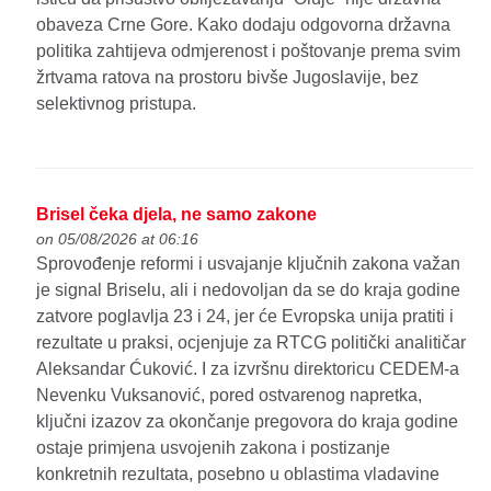
obaveza Crne Gore. Kako dodaju odgovorna državna
politika zahtijeva odmjerenost i poštovanje prema svim
žrtvama ratova na prostoru bivše Jugoslavije, bez
selektivnog pristupa.
Brisel čeka djela, ne samo zakone
on 05/08/2026 at 06:16
Sprovođenje reformi i usvajanje ključnih zakona važan
je signal Briselu, ali i nedovoljan da se do kraja godine
zatvore poglavlja 23 i 24, jer će Evropska unija pratiti i
rezultate u praksi, ocjenjuje za RTCG politički analitičar
Aleksandar Ćuković. I za izvršnu direktoricu CEDEM-a
Nevenku Vuksanović, pored ostvarenog napretka,
ključni izazov za okončanje pregovora do kraja godine
ostaje primjena usvojenih zakona i postizanje
konkretnih rezultata, posebno u oblastima vladavine