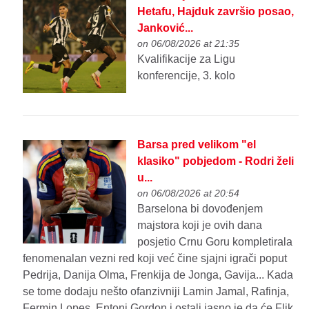
Hetafu, Hajduk završio posao,
Janković...
on 06/08/2026 at 21:35
Kvalifikacije za Ligu
konferencije, 3. kolo
Barsa pred velikom "el
klasiko" pobjedom - Rodri želi
u...
on 06/08/2026 at 20:54
Barselona bi dovođenjem
majstora koji je ovih dana
posjetio Crnu Goru kompletirala
fenomenalan vezni red koji već čine sjajni igrači poput
Pedrija, Danija Olma, Frenkija de Jonga, Gavija... Kada
se tome dodaju nešto ofanzivniji Lamin Jamal, Rafinja,
Fermin Lopes, Entoni Gordon i ostali jasno je da će Flik