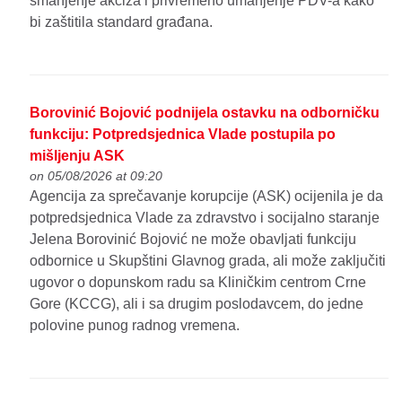
smanjenje akciza i privremeno umanjenje PDV-a kako
bi zaštitila standard građana.
Borovinić Bojović podnijela ostavku na odborničku
funkciju: Potpredsjednica Vlade postupila po
mišljenju ASK
on 05/08/2026 at 09:20
Agencija za sprečavanje korupcije (ASK) ocijenila je da
potpredsjednica Vlade za zdravstvo i socijalno staranje
Jelena Borovinić Bojović ne može obavljati funkciju
odbornice u Skupštini Glavnog grada, ali može zaključiti
ugovor o dopunskom radu sa Kliničkim centrom Crne
Gore (KCCG), ali i sa drugim poslodavcem, do jedne
polovine punog radnog vremena.