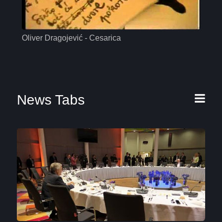
Oliver Dragojević - Cesarica
Mas
News Tabs