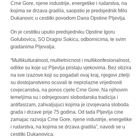
Crne Gore, njene industrije, energetike i rudarstva, na
kojima se drzava gradila, saopstio je predsjednik Milo
Dukanovic u cestitki povodom Dana Opstine Pljevlja.
On je cestitku uputio predsjedniku Opstine Igoru
Golubovicu, SO Dragisi Sokicu, odbornicima, te svim
gradanima Pljevalja.
“Multikulturalnost, multietnicnost i multikonfesionalnost,
odlike su koje uz Pljevlja pristaju vjekovima. Bez obzira
na sve izazove koji su pogadali ovaj kraj, njegovi zitelji
su dostojanstveno ocuvali te neprolazne vrijednosti
covjecanstva, na ponos cijele Crne Gore. Na njihovim
temeljima su i odnjegovani slobodarska tradicija i
antifasizam, zahvaljujuci kojima je izvojevana sloboda
grada i drzave prije 75 godina. Od tada Pljevlja cine
zamajac razvoja Crne Gore, njene industrije, energetike
i rudarstva, na kojima se drzava gradila”, navodi se u
cestitki Dukanovica.