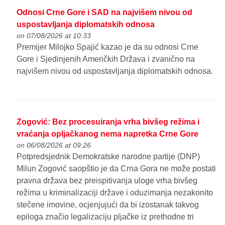
Odnosi Crne Gore i SAD na najvišem nivou od
uspostavljanja diplomatskih odnosa
on 07/08/2026 at 10:33
Premijer Milojko Spajić kazao je da su odnosi Crne
Gore i Sjedinjenih Američkih Država i zvanično na
najvišem nivou od uspostavljanja diplomatskih odnosa.
Zogović: Bez procesuiranja vrha bivšeg režima i
vraćanja opljačkanog nema napretka Crne Gore
on 06/08/2026 at 09:26
Potpredsjednik Demokratske narodne partije (DNP)
Milun Zogović saopštio je da Crna Gora ne može postati
pravna država bez preispitivanja uloge vrha bivšeg
režima u kriminalizaciji države i oduzimanja nezakonito
stečene imovine, ocjenjujući da bi izostanak takvog
epiloga značio legalizaciju pljačke iz prethodne tri