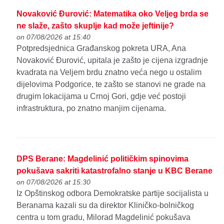
Novaković Đurović: Matematika oko Veljeg brda se
ne slaže, zašto skuplje kad može jeftinije?
on 07/08/2026 at 15:40
Potpredsjednica Građanskog pokreta URA, Ana
Novaković Đurović, upitala je zašto je cijena izgradnje
kvadrata na Veljem brdu znatno veća nego u ostalim
dijelovima Podgorice, te zašto se stanovi ne grade na
drugim lokacijama u Crnoj Gori, gdje već postoji
infrastruktura, po znatno manjim cijenama.
DPS Berane: Magdelinić političkim spinovima
pokušava sakriti katastrofalno stanje u KBC Berane
on 07/08/2026 at 15:30
Iz Opštinskog odbora Demokratske partije socijalista u
Beranama kazali su da direktor Kliničko-bolničkog
centra u tom gradu, Milorad Magdelinić pokušava