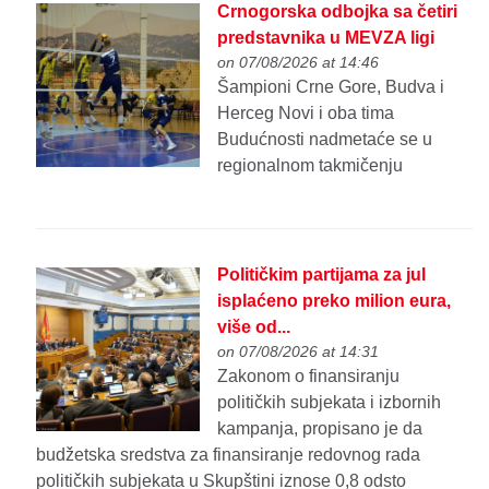
Crnogorska odbojka sa četiri
predstavnika u MEVZA ligi
on 07/08/2026 at 14:46
Šampioni Crne Gore, Budva i
Herceg Novi i oba tima
Budućnosti nadmetaće se u
regionalnom takmičenju
Političkim partijama za jul
isplaćeno preko milion eura,
više od...
on 07/08/2026 at 14:31
Zakonom o finansiranju
političkih subjekata i izbornih
kampanja, propisano je da
budžetska sredstva za finansiranje redovnog rada
političkih subjekata u Skupštini iznose 0,8 odsto