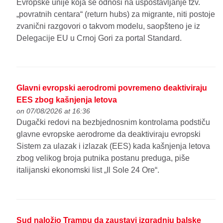
Evropske unije koja se odnosi na uspostavljanje tzv.
„povratnih centara“ (return hubs) za migrante, niti postoje
zvanični razgovori o takvom modelu, saopšteno je iz
Delegacije EU u Crnoj Gori za portal Standard.
Glavni evropski aerodromi povremeno deaktiviraju
EES zbog kašnjenja letova
on 07/08/2026 at 16:36
Dugački redovi na bezbjednosnim kontrolama podstiču
glavne evropske aerodrome da deaktiviraju evropski
Sistem za ulazak i izlazak (EES) kada kašnjenja letova
zbog velikog broja putnika postanu preduga, piše
italijanski ekonomski list „Il Sole 24 Ore“.
Sud naložio Trampu da zaustavi izgradnju balske