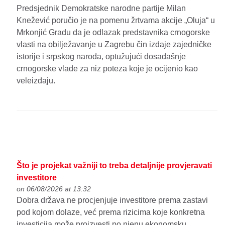
Predsjednik Demokratske narodne partije Milan
Knežević poručio je na pomenu žrtvama akcije „Oluja“ u
Mrkonjić Gradu da je odlazak predstavnika crnogorske
vlasti na obilježavanje u Zagrebu čin izdaje zajedničke
istorije i srpskog naroda, optužujući dosadašnje
crnogorske vlade za niz poteza koje je ocijenio kao
veleizdaju.
Što je projekat važniji to treba detaljnije provjeravati
investitore
on 06/08/2026 at 13:32
Dobra država ne procjenjuje investitore prema zastavi
pod kojom dolaze, već prema rizicima koje konkretna
investicija može proizvesti po njenu ekonomsku