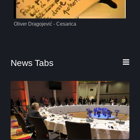
Oliver Dragojević - Cesarica
Mas
News Tabs