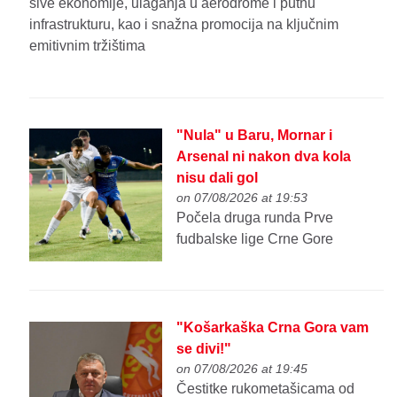
sive ekonomije, ulaganja u aerodrome i putnu
infrastrukturu, kao i snažna promocija na ključnim
emitivnim tržištima
"Nula" u Baru, Mornar i
Arsenal ni nakon dva kola
nisu dali gol
on 07/08/2026 at 19:53
Počela druga runda Prve
fudbalske lige Crne Gore
"Košarkaška Crna Gora vam
se divi!"
on 07/08/2026 at 19:45
Čestitke rukometašicama od