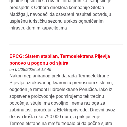
godine opslužili su dva miliona putnika, saopštio je
predsjednik Odbora direktora kompanije Stefan
Madžgalj, navodeći da ostvareni rezultati potvrđuju
uspješnu turističku sezonu uprkos ograničenim
infrastrukturnim kapacitetima
EPCG: Sistem stabilan, Termoelektrana Pljevlja
ponovo u pogonu od sjutra
on 04/08/2026 at 18:49
Nakon neplaniranog prekida rada Termoelektrane
Pljevlja uzrokovanog kvarom u prenosnom sistemu,
odgođen je remont Hidroelektrane Perućica. Iako iz
sopstvene proizvodnje podmirujemo tek trećinu
potrošnje, struje ima dovoljno i nema razloga za
zabrinutost, poručuju iz Elektroprivrede. Dnevni uvoz
državu košta oko 750.000 eura, a priključenje
Termoelektrane na mrežu trebalo bi da počne sjutra