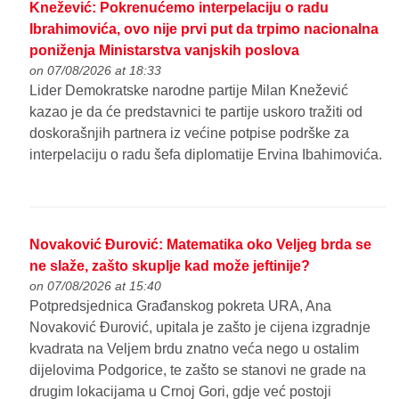
Knežević: Pokrenućemo interpelaciju o radu
Ibrahimovića, ovo nije prvi put da trpimo nacionalna
poniženja Ministarstva vanjskih poslova
on 07/08/2026 at 18:33
Lider Demokratske narodne partije Milan Knežević
kazao je da će predstavnici te partije uskoro tražiti od
doskorašnjih partnera iz većine potpise podrške za
interpelaciju o radu šefa diplomatije Ervina Ibahimovića.
Novaković Đurović: Matematika oko Veljeg brda se
ne slaže, zašto skuplje kad može jeftinije?
on 07/08/2026 at 15:40
Potpredsjednica Građanskog pokreta URA, Ana
Novaković Đurović, upitala je zašto je cijena izgradnje
kvadrata na Veljem brdu znatno veća nego u ostalim
dijelovima Podgorice, te zašto se stanovi ne grade na
drugim lokacijama u Crnoj Gori, gdje već postoji