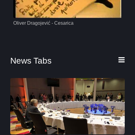
Oliver Dragojević - Cesarica
Mas
News Tabs