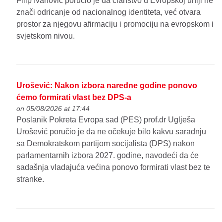
Filip Ivanović poručio je da članstvo u Evropskoj uniji ne
znači odricanje od nacionalnog identiteta, već otvara
prostor za njegovu afirmaciju i promociju na evropskom i
svjetskom nivou.
Urošević: Nakon izbora naredne godine ponovo
ćemo formirati vlast bez DPS-a
on 05/08/2026 at 17:44
Poslanik Pokreta Evropa sad (PES) prof.dr Uglješa
Urošević poručio je da ne očekuje bilo kakvu saradnju
sa Demokratskom partijom socijalista (DPS) nakon
parlamentarnih izbora 2027. godine, navodeći da će
sadašnja vladajuća većina ponovo formirati vlast bez te
stranke.