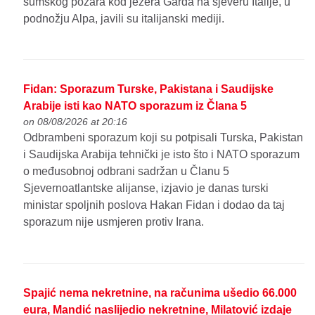
šumskog požara kod jezera Garda na sjeveru Italije, u
podnožju Alpa, javili su italijanski mediji.
Fidan: Sporazum Turske, Pakistana i Saudijske
Arabije isti kao NATO sporazum iz Člana 5
on 08/08/2026 at 20:16
Odbrambeni sporazum koji su potpisali Turska, Pakistan
i Saudijska Arabija tehnički je isto što i NATO sporazum
o međusobnoj odbrani sadržan u Članu 5
Sjevernoatlantske alijanse, izjavio je danas turski
ministar spoljnih poslova Hakan Fidan i dodao da taj
sporazum nije usmjeren protiv Irana.
Spajić nema nekretnine, na računima ušedio 66.000
eura, Mandić naslijedio nekretnine, Milatović izdaje