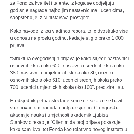
za Fond za kvalitet i talente, iz koga se dodjeljuju
godisnje nagrade najboljim nastavnicima i ucenicima,
saopsteno je iz Ministarstva prosvjete.
Kako navode iz tog vladinog resora, to je dvostruko vise
u odnosu na proslu godinu, kada je stiglo preko 1.000
prijava.
“Struktura ovogodisnjih prijava je kako slijedi: nastavnici
osnovnih skola oko 620; nastavnici srednjih skola oko
380; nastavnici umjetnickih skola oko 80; ucenici
osnovnih skola oko 610; ucenici srednjih skola preko
700; ucenici umjetnickih skola oko 100”, precizirali su.
Predsjednik petnaestoclane komisije koja ce se baviti
vrednovanjem ponuda i potpredsjednik Crnogorske
akadmije nauka i umjetnosti akademik Ljubisa
Stankovic rekao je “Cijenim da broj prijava pokazuje
kako sami kvalitet Fonda kao relativno novog instituta u