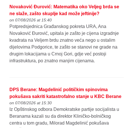
Novaković Đurović: Matematika oko Veljeg brda se
ne slaže, zašto skuplje kad može jeftinije?
on 07/08/2026 at 15:40
Potpredsjednica Građanskog pokreta URA, Ana
Novaković Đurović, upitala je zašto je cijena izgradnje
kvadrata na Veljem brdu znatno veća nego u ostalim
dijelovima Podgorice, te zašto se stanovi ne grade na
drugim lokacijama u Crnoj Gori, gdje već postoji
infrastruktura, po znatno manjim cijenama.
DPS Berane: Magdelinić političkim spinovima
pokušava sakriti katastrofalno stanje u KBC Berane
on 07/08/2026 at 15:30
Iz Opštinskog odbora Demokratske partije socijalista u
Beranama kazali su da direktor Kliničko-bolničkog
centra u tom gradu, Milorad Magdelinić pokušava