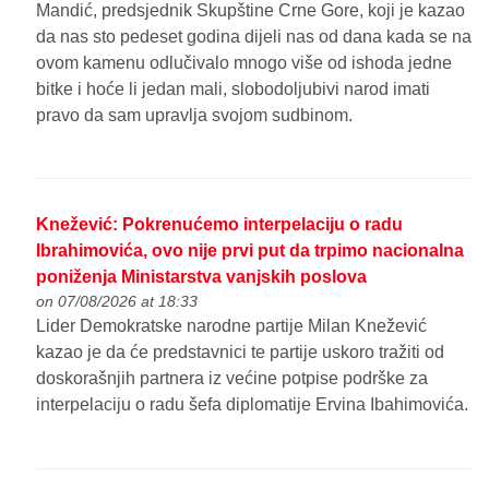
Mandić, predsjednik Skupštine Crne Gore, koji je kazao
da nas sto pedeset godina dijeli nas od dana kada se na
ovom kamenu odlučivalo mnogo više od ishoda jedne
bitke i hoće li jedan mali, slobodoljubivi narod imati
pravo da sam upravlja svojom sudbinom.
Knežević: Pokrenućemo interpelaciju o radu
Ibrahimovića, ovo nije prvi put da trpimo nacionalna
poniženja Ministarstva vanjskih poslova
on 07/08/2026 at 18:33
Lider Demokratske narodne partije Milan Knežević
kazao je da će predstavnici te partije uskoro tražiti od
doskorašnjih partnera iz većine potpise podrške za
interpelaciju o radu šefa diplomatije Ervina Ibahimovića.