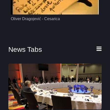
Oliver Dragojević - Cesarica
Mas
News Tabs