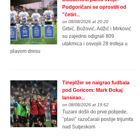
Podgoričani se oprostili od
"četiri...
on 08/08/2026 at 20:20
Grbić, Božović, Adžić i Mirković
su zajedno odigrali 809
utakmica i osvojili 28 trofeja u
plavom dresu
Tinejdžer se naigrao fudbala
pod Goricom: Mark Đokaj
lansirao...
on 08/08/2026 at 19:52
Tuzani došli do prve pobjede,
"plavi" razočarali poslije trijumfa
nad Sutjeskom