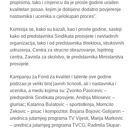
propisima, tako i cinjenicu da je prosle godine uraden
kvalitetan posao, kojim je dobijeno dodatno povjerenje
nastavnika i ucenika u cjelokupan proces”.
Komisija se, kako su kazali, kao i prosle godine, sastoji
kako od predstavnika Sindikata prosvjete i nevladinih
organizacija, tako i od predstavnika direktora, strukovnih
udruzenja, Centra za strucno obrazovanje, Ispitnog
centra, Zavoda za skolstvo, te predstavnika Ministarstva
prosvjete.
Kampanju za Fond za kvalitet i talente ove godine
podrzao je veliki broj javnih licnosti, ali i nastavnika i
ucenika, a medu kojima su: Zvonko Pavicevic –
predsjednik Sindikata prosvjete, Andrija Milosevic –
glumac; Katarina Bulatovic – sportistkinja, Momcilo
Zekovic – pisac i kompozitor, Bojana Bojovic-Golijanin –
urednica jutarnjeg programa TV Vijesti, Marija Markovic
– urednica jutarnjeg programa TVCG, Radmila Stupar-