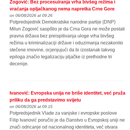
Zogović: Bez procesuiranja vrha bivšeg režima i
vraćanja opljačkanog nema napretka Crne Gore
on 06/08/2026 at 09:26
Potpredsjednik Demokratske narodne partije (DNP)
Milun Zogović saopštio je da Crna Gora ne može postati
pravna država bez preispitivanja uloge vrha bivšeg
režima u kriminalizaciji države i oduzimanja nezakonito
stečene imovine, ocjenjujući da bi izostanak takvog
epiloga značio legalizaciju pljačke iz prethodne tri
decenije.
Ivanović: Evropska unija ne briše identitet, već pruža
priliku da ga predstavimo svijetu
on 06/08/2026 at 09:15
Potpredsjednik Vlade za vanjske i evropske poslove
Filip Ivanović poručio je da članstvo u Evropskoj uniji ne
znači odricanje od nacionalnog identiteta, već otvara