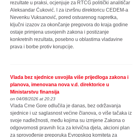
rezultate u praksi, ocjenjuje za RTCG politički analitičar
Aleksandar Ćuković. I za izvršnu direktoricu CEDEM-a
Nevenku Vuksanović, pored ostvarenog napretka,
ključni izazov za okončanje pregovora do kraja godine
ostaje primjena usvojenih zakona i postizanje
konkretnih rezultata, posebno u oblastima vladavine
prava i borbe protiv korupcije.
Vlada bez sjednice usvojila više prijedloga zakona i
planova, imenovana nova v.d. direktorice u
Ministarstvu finansija
on 04/08/2026 at 20:23
Vlada Crne Gore odlučila je danas, bez održavanja
sjednice i uz saglasnost većine članova, o više tačaka iz
svoje nadležnosti, među kojima su izmjene Zakona o
odgovornosti pravnih lica za krivična djela, akcioni plan
za sprovođenje preporuka Evropskog komiteta za