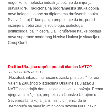
nego iko, tehnološka industrija počinje da mijenja
pravila igre. Tradicionalna programerska struka dobija
nove kolege, i to one sa diplomama društvenih nauka.
Sve veći broj IT kompanija prepoznaje da im, pored
inženjera, treba znanje sociologa, psihologa,
politikologa, pa i filozofa. Da li društvene nauke postaju
nova supermoć modernog biznisa i kakva je situacija u
Crnoj Gori?
Da li će Ukrajina uopšte postati članica NATO?
on 07/08/2026 at 06:12
„Nažalost, nikada mu nećemo zaista pristupiti.“ Te reči
Valerija Zalužnog o izgledima Ukrajine za ulazak u
NATO poslednjih dana izazvale su veliku pažnju. Prema
njegovom mišljenju, prepreka za članstvo Ukrajine u
Severnoatlantskoj alijansi leži u činjenici da je
„nemoguće sa sadašnjim nivoom razvoja ukrajinskih