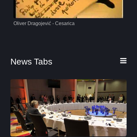
Oliver Dragojević - Cesarica
Mas
News Tabs