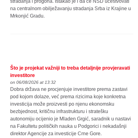
stradanja i progona. Istakao je i da će NSD učestvovati
na centralnom obilježavanju stradanja Srba iz Krajine u
Mrkonjić Gradu.
Što je projekat važniji to treba detaljnije provjeravati
investitore
on 06/08/2026 at 13:32
Dobra država ne procjenjuje investitore prema zastavi
pod kojom dolaze, već prema rizicima koje konkretna
investicija može proizvesti po njenu ekonomsku
bezbjednost, kritičnu infrastrukturu i stratešku
autonomiju ocijenio je Mladen Grgić, saradnik u nastavi
na Fakultetu političkih nauka u Podgorici i nekadašnji
direktor Agencije za investicije Crne Gore.