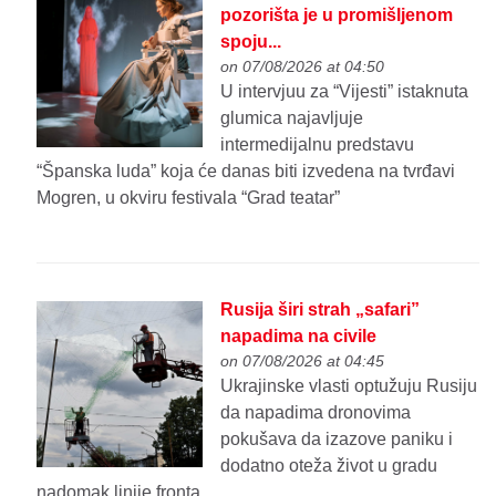
pozorišta je u promišljenom
spoju...
on 07/08/2026 at 04:50
U intervjuu za “Vijesti” istaknuta
glumica najavljuje
intermedijalnu predstavu
“Španska luda” koja će danas biti izvedena na tvrđavi
Mogren, u okviru festivala “Grad teatar”
Rusija širi strah „safari”
napadima na civile
on 07/08/2026 at 04:45
Ukrajinske vlasti optužuju Rusiju
da napadima dronovima
pokušava da izazove paniku i
dodatno oteža život u gradu
nadomak linije fronta