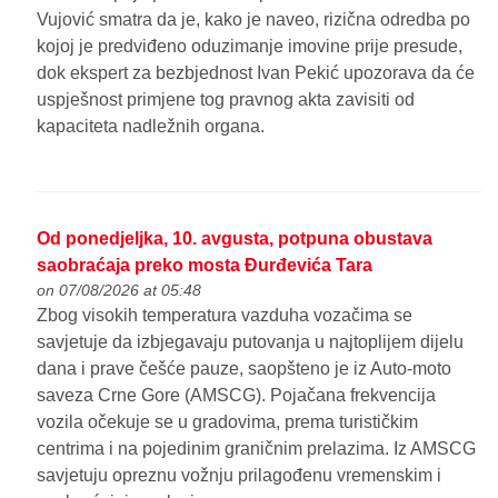
Vujović smatra da je, kako je naveo, rizična odredba po
kojoj je predviđeno oduzimanje imovine prije presude,
dok ekspert za bezbjednost Ivan Pekić upozorava da će
uspješnost primjene tog pravnog akta zavisiti od
kapaciteta nadležnih organa.
Od ponedjeljka, 10. avgusta, potpuna obustava
saobraćaja preko mosta Đurđevića Tara
on 07/08/2026 at 05:48
Zbog visokih temperatura vazduha vozačima se
savjetuje da izbjegavaju putovanja u najtoplijem dijelu
dana i prave češće pauze, saopšteno je iz Auto-moto
saveza Crne Gore (AMSCG). Pojačana frekvencija
vozila očekuje se u gradovima, prema turističkim
centrima i na pojedinim graničnim prelazima. Iz AMSCG
savjetuju opreznu vožnju prilagođenu vremenskim i