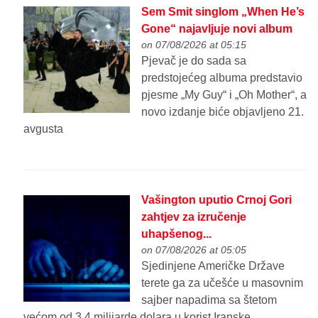
Sem Smit singlom „When He’s
Gone“ najavljuje novi album
on 07/08/2026 at 05:15
Pjevač je do sada sa
predstojećeg albuma predstavio
pjesme „My Guy“ i „Oh Mother“, a
novo izdanje biće objavljeno 21.
avgusta
Vašington uputio Crnoj Gori
zahtjev za izručenje
uhapšenog...
on 07/08/2026 at 05:05
Sjedinjene Američke Države
terete ga za učešće u masovnim
sajber napadima sa štetom
većom od 3,4 milijarde dolara u korist Iranske