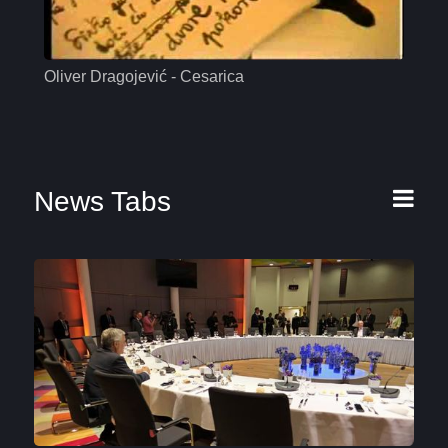
Oliver Dragojević - Cesarica
Mas
News Tabs