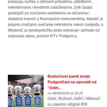
pokazuju razlike u njihovim prihodima, ušteđevini,
nekretninama i kreditnim zaduženjima. Dok Spajić
prednjači po novčanim sredstvima na računima i
dodatnoj imovini u finansijskim instrumentima, Mandić je
prijavio značajno uvećanje nekretnina nakon nasljeđa, a
Milatović uz predsjedničku platu ostvaruje i prihode od
izdavanja stana, prenosi RTV Podgorica.
Budućnost pamti svoje:
Podgoričani se oprostili od
"četiri...
on 08/08/2026 at 20:20
Grbić, Božović, Adžić i Mirković
su zajedno odigrali 809