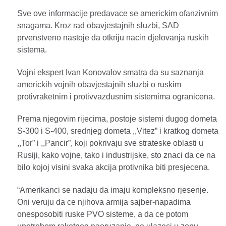
Sve ove informacije predavace se americkim ofanzivnim
snagama. Kroz rad obavjestajnih sluzbi, SAD
prvenstveno nastoje da otkriju nacin djelovanja ruskih
sistema.
Vojni ekspert Ivan Konovalov smatra da su saznanja
americkih vojnih obavjestajnih sluzbi o ruskim
protivraketnim i protivvazdusnim sistemima ogranicena.
Prema njegovim rijecima, postoje sistemi dugog dometa
S-300 i S-400, srednjeg dometa ,,Vitez” i kratkog dometa
,,Tor” i ,,Pancir”, koji pokrivaju sve strateske oblasti u
Rusiji, kako vojne, tako i industrijske, sto znaci da ce na
bilo kojoj visini svaka akcija protivnika biti presjecena.
“Amerikanci se nadaju da imaju kompleksno rjesenje.
Oni veruju da ce njihova armija sajber-napadima
onesposobiti ruske PVO sisteme, a da ce potom