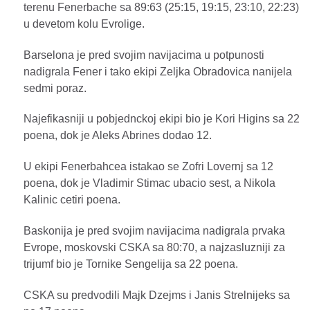
terenu Fenerbache sa 89:63 (25:15, 19:15, 23:10, 22:23)
u devetom kolu Evrolige.
Barselona je pred svojim navijacima u potpunosti
nadigrala Fener i tako ekipi Zeljka Obradovica nanijela
sedmi poraz.
Najefikasniji u pobjednckoj ekipi bio je Kori Higins sa 22
poena, dok je Aleks Abrines dodao 12.
U ekipi Fenerbahcea istakao se Zofri Lovernj sa 12
poena, dok je Vladimir Stimac ubacio sest, a Nikola
Kalinic cetiri poena.
Baskonija je pred svojim navijacima nadigrala prvaka
Evrope, moskovski CSKA sa 80:70, a najzasluzniji za
trijumf bio je Tornike Sengelija sa 22 poena.
CSKA su predvodili Majk Dzejms i Janis Strelnijeks sa