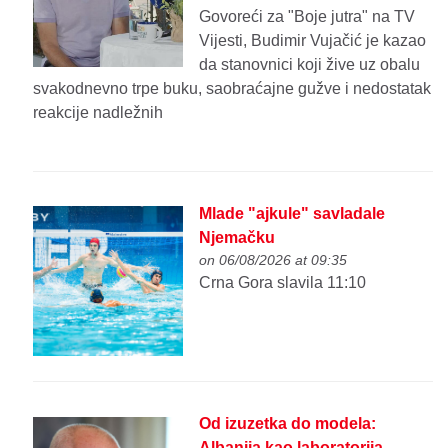
Govoreći za "Boje jutra" na TV
Vijesti, Budimir Vujačić je kazao
da stanovnici koji žive uz obalu
svakodnevno trpe buku, saobraćajne gužve i nedostatak
reakcije nadležnih
Mlade "ajkule" savladale
Njemačku
on 06/08/2026 at 09:35
Crna Gora slavila 11:10
Od izuzetka do modela:
Albanija kao laboratorija