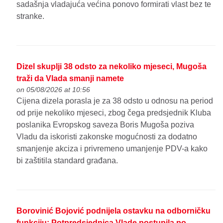
sadašnja vladajuća većina ponovo formirati vlast bez te
stranke.
Dizel skuplji 38 odsto za nekoliko mjeseci, Mugoša
traži da Vlada smanji namete
on 05/08/2026 at 10:56
Cijena dizela porasla je za 38 odsto u odnosu na period
od prije nekoliko mjeseci, zbog čega predsjednik Kluba
poslanika Evropskog saveza Boris Mugoša poziva
Vladu da iskoristi zakonske mogućnosti za dodatno
smanjenje akciza i privremeno umanjenje PDV-a kako
bi zaštitila standard građana.
Borovinić Bojović podnijela ostavku na odborničku
funkciju: Potpredsjednica Vlade postupila po