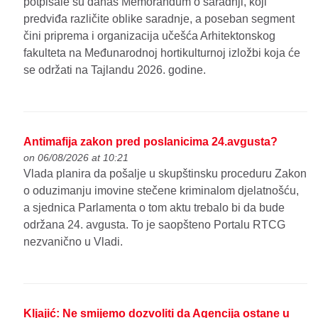
potpisale su danas Memorandum o saradnji, koji
predviđa različite oblike saradnje, a poseban segment
čini priprema i organizacija učešća Arhitektonskog
fakulteta na Međunarodnoj hortikulturnoj izložbi koja će
se održati na Tajlandu 2026. godine.
Antimafija zakon pred poslanicima 24.avgusta?
on 06/08/2026 at 10:21
Vlada planira da pošalje u skupštinsku proceduru Zakon
o oduzimanju imovine stečene kriminalom djelatnošću,
a sjednica Parlamenta o tom aktu trebalo bi da bude
održana 24. avgusta. To je saopšteno Portalu RTCG
nezvanično u Vladi.
Kljajić: Ne smijemo dozvoliti da Agencija ostane u