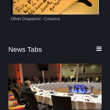
Oliver Dragojević - Cesarica
Mas
News Tabs