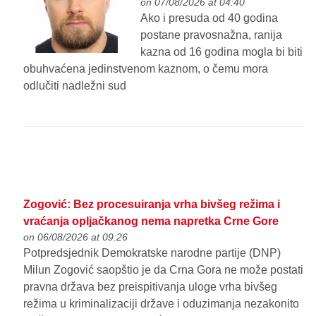
on 07/08/2026 at 04:40
Ako i presuda od 40 godina
postane pravosnažna, ranija
kazna od 16 godina mogla bi biti
obuhvaćena jedinstvenom kaznom, o čemu mora
odlučiti nadležni sud
Zogović: Bez procesuiranja vrha bivšeg režima i
vraćanja opljačkanog nema napretka Crne Gore
on 06/08/2026 at 09:26
Potpredsjednik Demokratske narodne partije (DNP)
Milun Zogović saopštio je da Crna Gora ne može postati
pravna država bez preispitivanja uloge vrha bivšeg
režima u kriminalizaciji države i oduzimanja nezakonito