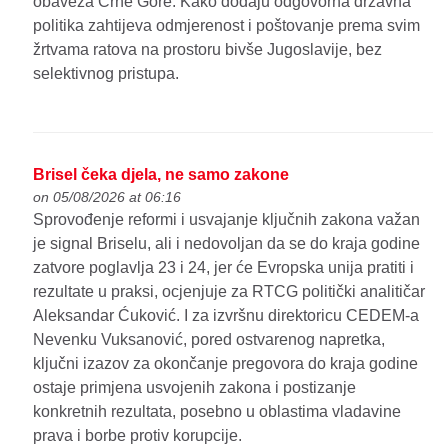
obaveza Crne Gore. Kako dodaju odgovorna državna
politika zahtijeva odmjerenost i poštovanje prema svim
žrtvama ratova na prostoru bivše Jugoslavije, bez
selektivnog pristupa.
Brisel čeka djela, ne samo zakone
on 05/08/2026 at 06:16
Sprovođenje reformi i usvajanje ključnih zakona važan
je signal Briselu, ali i nedovoljan da se do kraja godine
zatvore poglavlja 23 i 24, jer će Evropska unija pratiti i
rezultate u praksi, ocjenjuje za RTCG politički analitičar
Aleksandar Ćuković. I za izvršnu direktoricu CEDEM-a
Nevenku Vuksanović, pored ostvarenog napretka,
ključni izazov za okončanje pregovora do kraja godine
ostaje primjena usvojenih zakona i postizanje
konkretnih rezultata, posebno u oblastima vladavine
prava i borbe protiv korupcije.