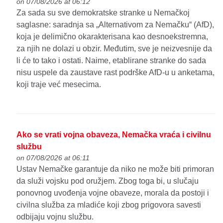
on 07/08/2026 at 06:12
Za sada su sve demokratske stranke u Nemačkoj
saglasne: saradnja sa „Alternativom za Nemačku“ (AfD),
koja je delimično okarakterisana kao desnoekstremna,
za njih ne dolazi u obzir. Međutim, sve je neizvesnije da
li će to tako i ostati. Naime, etablirane stranke do sada
nisu uspele da zaustave rast podrške AfD-u u anketama,
koji traje već mesecima.
Ako se vrati vojna obaveza, Nemačka vraća i civilnu
službu
on 07/08/2026 at 06:11
Ustav Nemačke garantuje da niko ne može biti primoran
da služi vojsku pod oružjem. Zbog toga bi, u slučaju
ponovnog uvođenja vojne obaveze, morala da postoji i
civilna služba za mladiće koji zbog prigovora savesti
odbijaju vojnu službu.