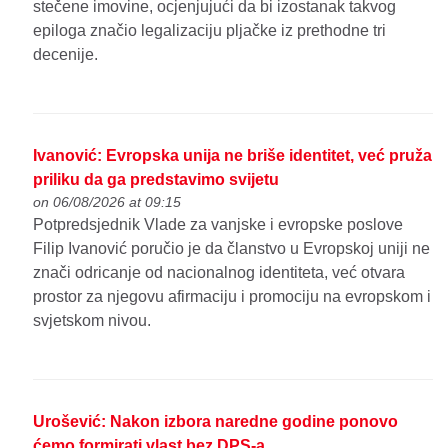
stečene imovine, ocjenjujući da bi izostanak takvog
epiloga značio legalizaciju pljačke iz prethodne tri
decenije.
Ivanović: Evropska unija ne briše identitet, već pruža
priliku da ga predstavimo svijetu
on 06/08/2026 at 09:15
Potpredsjednik Vlade za vanjske i evropske poslove
Filip Ivanović poručio je da članstvo u Evropskoj uniji ne
znači odricanje od nacionalnog identiteta, već otvara
prostor za njegovu afirmaciju i promociju na evropskom i
svjetskom nivou.
Urošević: Nakon izbora naredne godine ponovo
ćemo formirati vlast bez DPS-a