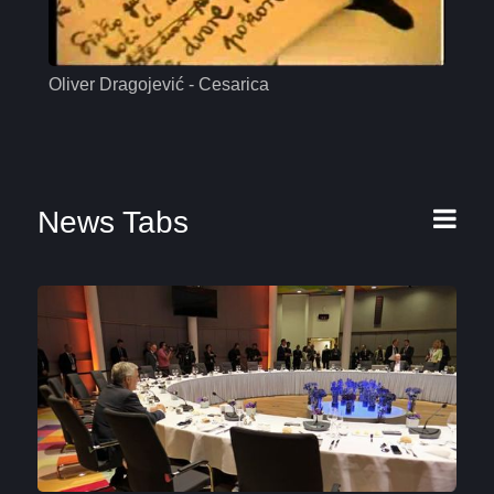
Oliver Dragojević - Cesarica
Mas
News Tabs