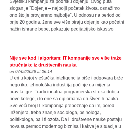
Svjetsku kampanju za podršku dojenju. Ovog puta
slogan je "Dojenje – najbolji početak života, osnažimo
ono što je provjereno najbolje". U odnosu na period od
prije 20 godina, žene sve više biraju dojenje kao početni
način ishrane bebe, pokazuje pedijatrijsko iskustvo.
Nije sve kod i algoritam: IT kompanije sve više traže
stručnjake iz društvenih nauka
on 07/08/2026 at 06:14
U eri u kojoj vještačka inteligencija piše i odgovara brže
nego iko, tehnološka industrija počinje da mijenja
pravila igre. Tradicionalna programerska struka dobija
nove kolege, i to one sa diplomama društvenih nauka.
Sve veći broj IT kompanija prepoznaje da im, pored
inženjera, treba znanje sociologa, psihologa,
politikologa, pa i filozofa. Da li društvene nauke postaju
nova supermoć modernog biznisa i kakva je situacija u