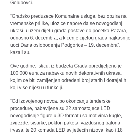
Golubovci.
“Gradsko preduzece Komunalne usluge, bez obzira na
vremenske prilike, ulozice napore da se novogodisnji
ukrasi u uzem dijelu grada postave do pocetka Pazara,
odnosno 6. decembra, a kicenje cijelog grada najkasnije
uoci Dana oslobodenja Podgorice – 19. decembra”,
kazali su.
Ove godine, isticu, iz budzeta Grada opredijeljeno je
100.000 eura za nabavku novih dekorativnih ukrasa,
kojim ce biti zamijenjen odredeni broj starih i dotrajalih
koji vise nijesu u funkciji.
“Od izdvojenog novca, po okoncanju tenderske
procedure, nabavljene su 22 samostojece LED
novogodisnje figure u 3D formatu sa motivima kugle,
zvijezde, sisarke, poklon paketa, vazdusnog balona,
irvasa, te 20 komada LED svijetlecih nizova, kao i 18