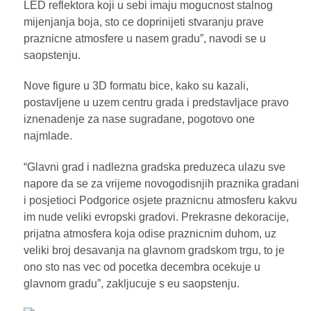
LED reflektora koji u sebi imaju mogucnost stalnog
mijenjanja boja, sto ce doprinijeti stvaranju prave
praznicne atmosfere u nasem gradu”, navodi se u
saopstenju.
Nove figure u 3D formatu bice, kako su kazali,
postavljene u uzem centru grada i predstavljace pravo
iznenadenje za nase sugradane, pogotovo one
najmlade.
“Glavni grad i nadlezna gradska preduzeca ulazu sve
napore da se za vrijeme novogodisnjih praznika gradani
i posjetioci Podgorice osjete praznicnu atmosferu kakvu
im nude veliki evropski gradovi. Prekrasne dekoracije,
prijatna atmosfera koja odise praznicnim duhom, uz
veliki broj desavanja na glavnom gradskom trgu, to je
ono sto nas vec od pocetka decembra ocekuje u
glavnom gradu”, zakljucuje s eu saopstenju.