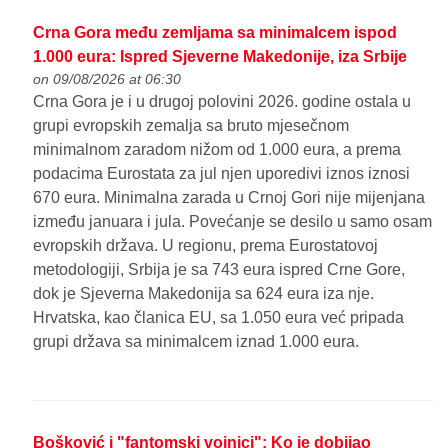
Crna Gora među zemljama sa minimalcem ispod
1.000 eura: Ispred Sjeverne Makedonije, iza Srbije
on 09/08/2026 at 06:30
Crna Gora je i u drugoj polovini 2026. godine ostala u
grupi evropskih zemalja sa bruto mjesečnom
minimalnom zaradom nižom od 1.000 eura, a prema
podacima Eurostata za jul njen uporedivi iznos iznosi
670 eura. Minimalna zarada u Crnoj Gori nije mijenjana
između januara i jula. Povećanje se desilo u samo osam
evropskih država. U regionu, prema Eurostatovoj
metodologiji, Srbija je sa 743 eura ispred Crne Gore,
dok je Sjeverna Makedonija sa 624 eura iza nje.
Hrvatska, kao članica EU, sa 1.050 eura već pripada
grupi država sa minimalcem iznad 1.000 eura.
Bošković i "fantomski vojnici": Ko je dobijao