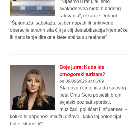
"Nijesmo u ratu, ali smo
svakodnevna meta hibridnog
ratovanja“, rekao je Dobrint.
"Špijunaža, sabotaža, sajber napadi ili prikrivene
operacije stranih sila čiji je cilj destabilizacija Njemačke
ili nanošenje direktne štete stalna su realnost"
Boje jutra: Kuda ide
crnogorski turizam?
on 09/08/2026 at 06:09
Šta govori činjenica da su ovog
ljeta Crnu Goru posjetili brojni
svjetski poznati sportisti,
muzičari, političari i influenseri –
koliko to doprinosi imidžu države i kako taj potencijal
bolje iskoristiti?