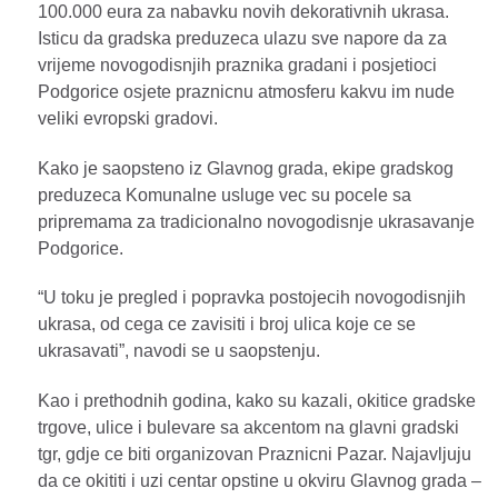
100.000 eura za nabavku novih dekorativnih ukrasa.
Isticu da gradska preduzeca ulazu sve napore da za
vrijeme novogodisnjih praznika gradani i posjetioci
Podgorice osjete praznicnu atmosferu kakvu im nude
veliki evropski gradovi.
Kako je saopsteno iz Glavnog grada, ekipe gradskog
preduzeca Komunalne usluge vec su pocele sa
pripremama za tradicionalno novogodisnje ukrasavanje
Podgorice.
“U toku je pregled i popravka postojecih novogodisnjih
ukrasa, od cega ce zavisiti i broj ulica koje ce se
ukrasavati”, navodi se u saopstenju.
Kao i prethodnih godina, kako su kazali, okitice gradske
trgove, ulice i bulevare sa akcentom na glavni gradski
tgr, gdje ce biti organizovan Praznicni Pazar. Najavljuju
da ce okititi i uzi centar opstine u okviru Glavnog grada –