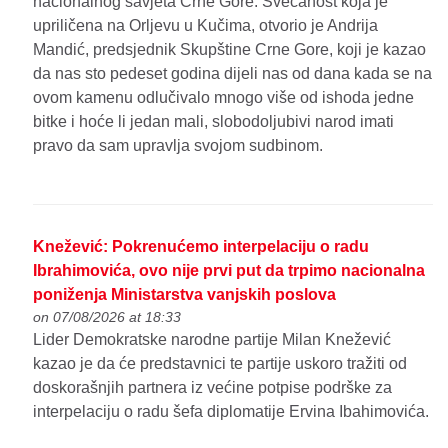
nacionalnog savjeta Crne Gore. Svečanost koja je
upriličena na Orljevu u Kučima, otvorio je Andrija
Mandić, predsjednik Skupštine Crne Gore, koji je kazao
da nas sto pedeset godina dijeli nas od dana kada se na
ovom kamenu odlučivalo mnogo više od ishoda jedne
bitke i hoće li jedan mali, slobodoljubivi narod imati
pravo da sam upravlja svojom sudbinom.
Knežević: Pokrenućemo interpelaciju o radu
Ibrahimovića, ovo nije prvi put da trpimo nacionalna
poniženja Ministarstva vanjskih poslova
on 07/08/2026 at 18:33
Lider Demokratske narodne partije Milan Knežević
kazao je da će predstavnici te partije uskoro tražiti od
doskorašnjih partnera iz većine potpise podrške za
interpelaciju o radu šefa diplomatije Ervina Ibahimovića.