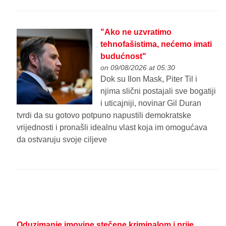
"Ako ne uzvratimo
tehnofašistima, nećemo imati
budućnost"
on 09/08/2026 at 05:30
Dok su Ilon Mask, Piter Til i
njima slični postajali sve bogatiji
i uticajniji, novinar Gil Duran
tvrdi da su gotovo potpuno napustili demokratske
vrijednosti i pronašli idealnu vlast koja im omogućava
da ostvaruju svoje ciljeve
Oduzimanje imovine stečene kriminalom i prije