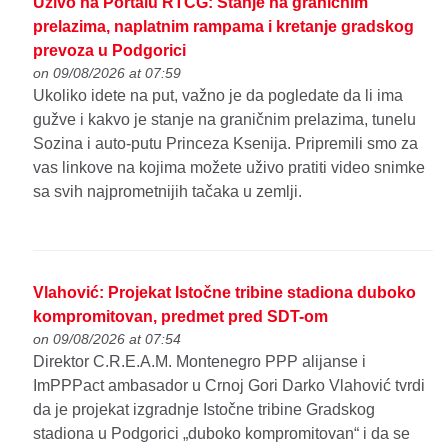
Uživo na Portalu RTCG: Stanje na graničnim
prelazima, naplatnim rampama i kretanje gradskog
prevoza u Podgorici
on 09/08/2026 at 07:59
Ukoliko idete na put, važno je da pogledate da li ima
gužve i kakvo je stanje na graničnim prelazima, tunelu
Sozina i auto-putu Princeza Ksenija. Pripremili smo za
vas linkove na kojima možete uživo pratiti video snimke
sa svih najprometnijih tačaka u zemlji.
Vlahović: Projekat Istočne tribine stadiona duboko
kompromitovan, predmet pred SDT-om
on 09/08/2026 at 07:54
Direktor C.R.E.A.M. Montenegro PPP alijanse i
ImPPPact ambasador u Crnoj Gori Darko Vlahović tvrdi
da je projekat izgradnje Istočne tribine Gradskog
stadiona u Podgorici „duboko kompromitovan“ i da se