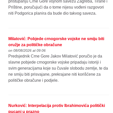
pristupanju Crne Gore vojnom savezu Zagreba, Tirane i
Prištine, poručujući da o tome nijesu vođeni razgovori
niti Podgorica planira da bude dio takvog saveza.
Milatović: Pobjede crnogorske vojske ne smiju biti
oružje za političke obračune
on 08/08/2026 at 09:06
Predsjednik Crne Gore Jakov Milatović poručio je da
slavne pobjede crnogorske vojske pripadaju istoriji i
svim generacijama koje su čuvale slobodu zemlje, te da
ne smiju biti prisvajane, prekrajane niti korišćene za
političke obračune i podjele.
Nurković: Interpelacija protiv Ibrahimovića politički
pucanj u prazno