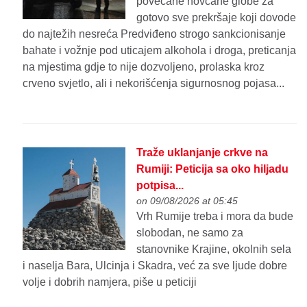
povećane novčane globe za
gotovo sve prekršaje koji dovode
do najtežih nesreća Predviđeno strogo sankcionisanje
bahate i vožnje pod uticajem alkohola i droga, preticanja
na mjestima gdje to nije dozvoljeno, prolaska kroz
crveno svjetlo, ali i nekorišćenja sigurnosnog pojasa...
Traže uklanjanje crkve na
Rumiji: Peticija sa oko hiljadu
potpisa...
on 09/08/2026 at 05:45
Vrh Rumije treba i mora da bude
slobodan, ne samo za
stanovnike Krajine, okolnih sela
i naselja Bara, Ulcinja i Skadra, već za sve ljude dobre
volje i dobrih namjera, piše u peticiji