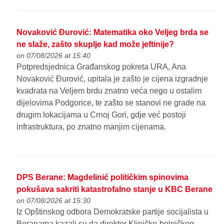
Novaković Đurović: Matematika oko Veljeg brda se
ne slaže, zašto skuplje kad može jeftinije?
on 07/08/2026 at 15:40
Potpredsjednica Građanskog pokreta URA, Ana
Novaković Đurović, upitala je zašto je cijena izgradnje
kvadrata na Veljem brdu znatno veća nego u ostalim
dijelovima Podgorice, te zašto se stanovi ne grade na
drugim lokacijama u Crnoj Gori, gdje već postoji
infrastruktura, po znatno manjim cijenama.
DPS Berane: Magdelinić političkim spinovima
pokušava sakriti katastrofalno stanje u KBC Berane
on 07/08/2026 at 15:30
Iz Opštinskog odbora Demokratske partije socijalista u
Beranama kazali su da direktor Kliničko-bolničkog