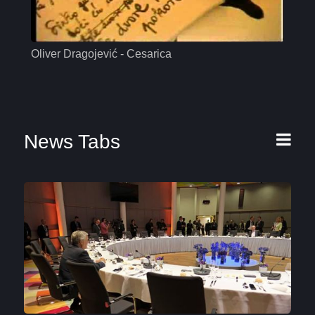
Oliver Dragojević - Cesarica
Mas
News Tabs