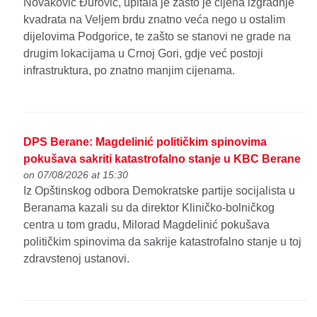
Novaković Đurović, upitala je zašto je cijena izgradnje
kvadrata na Veljem brdu znatno veća nego u ostalim
dijelovima Podgorice, te zašto se stanovi ne grade na
drugim lokacijama u Crnoj Gori, gdje već postoji
infrastruktura, po znatno manjim cijenama.
DPS Berane: Magdelinić političkim spinovima
pokušava sakriti katastrofalno stanje u KBC Berane
on 07/08/2026 at 15:30
Iz Opštinskog odbora Demokratske partije socijalista u
Beranama kazali su da direktor Kliničko-bolničkog
centra u tom gradu, Milorad Magdelinić pokušava
političkim spinovima da sakrije katastrofalno stanje u toj
zdravstenoj ustanovi.