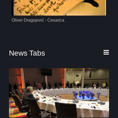
Oliver Dragojević - Cesarica
Mas
News Tabs