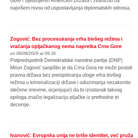
Gore i Sjedinjenih Američkih Država i zvanično na
najvišem nivou od uspostavljanja diplomatskih odnosa.
Zogović: Bez procesuiranja vrha bivšeg režima i
vraćanja opljačkanog nema napretka Crne Gore
on 06/08/2026 at 09:26
Potpredsjednik Demokratske narodne partije (DNP)
Milun Zogović saopštio je da Crna Gora ne može postati
pravna država bez preispitivanja uloge vrha bivšeg
režima u kriminalizaciji države i oduzimanja nezakonito
stečene imovine, ocjenjujući da bi izostanak takvog
epiloga značio legalizaciju pljačke iz prethodne tri
decenije.
Ivanović: Evropska unija ne briše identitet, već pruža