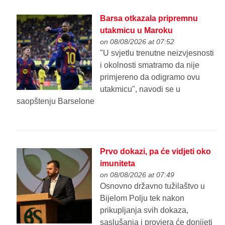
Barsa otkazala pripremnu
utakmicu u Maroku
on 08/08/2026 at 07:52
"U svjetlu trenutne neizvjesnosti
i okolnosti smatramo da nije
primjereno da odigramo ovu
utakmicu", navodi se u
saopštenju Barselone
Prvo dokazi, pa će vidjeti oko
imuniteta
on 08/08/2026 at 07:49
Osnovno državno tužilaštvo u
Bijelom Polju tek nakon
prikupljanja svih dokaza,
saslušanja i provjera će donijeti