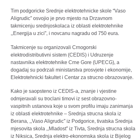
Tim podgoricke Srednje elektrotehnicke skole “Vaso
Aligrudic” osvojio je prvo mjesto na Drzavnom
takmicenju srednjoskolaca iz oblasti elektrotehnike
,,Energija u zici”, i novcanu nagradu od 750 eura.
Takmicenje su organizovali Crnogorski
elektrodistributivni sistem (CEDIS) i Udruzenje
nastavnika elektrotehnike Crne Gore (UPECG), a
dogadaj su podrzali ministarstva prosvjete i ekonomije,
Elektrotehnicki fakultet i Centar za strucno obrazovanje.
Kako je saopsteno iz CEDIS-a, znanje i vjestine
odmjeravali su troclani timovi iz sest obrazovno-
vaspitnih ustanova koje u svom profilu imaju zanimanja
iz oblasti elektrotehnike – Srednja strucna skola iz
Berana, ,,Vaso Aligrudic” iz Podgorice, tivatska Srednja
mjesovita skola ,,Mladost” iz Tivta, Srednja strucna skola
iz Niksica, Srednja elektro-ekonomska skola iz Bijelog