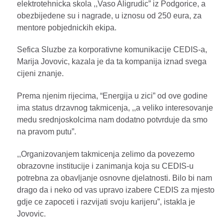
elektrotehnicka skola ,,Vaso Aligrudic” iz Podgorice, a
obezbijedene su i nagrade, u iznosu od 250 eura, za
mentore pobjednickih ekipa.
Sefica Sluzbe za korporativne komunikacije CEDIS-a,
Marija Jovovic, kazala je da ta kompanija iznad svega
cijeni znanje.
Prema njenim rijecima, “Energija u zici” od ove godine
ima status drzavnog takmicenja, ,,a veliko interesovanje
medu srednjoskolcima nam dodatno potvrduje da smo
na pravom putu”.
,,Organizovanjem takmicenja zelimo da povezemo
obrazovne institucije i zanimanja koja su CEDIS-u
potrebna za obavljanje osnovne djelatnosti. Bilo bi nam
drago da i neko od vas upravo izabere CEDIS za mjesto
gdje ce zapoceti i razvijati svoju karijeru”, istakla je
Jovovic.