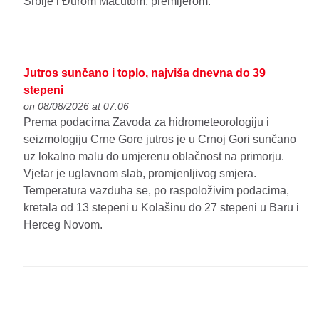
Srbije i Đurom Macutom, premijerom.
Jutros sunčano i toplo, najviša dnevna do 39
stepeni
on 08/08/2026 at 07:06
Prema podacima Zavoda za hidrometeorologiju i
seizmologiju Crne Gore jutros je u Crnoj Gori sunčano
uz lokalno malu do umjerenu oblačnost na primorju.
Vjetar je uglavnom slab, promjenljivog smjera.
Temperatura vazduha se, po raspoloživim podacima,
kretala od 13 stepeni u Kolašinu do 27 stepeni u Baru i
Herceg Novom.