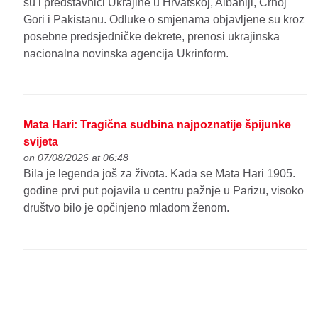
su i predstavnici Ukrajine u Hrvatskoj, Albaniji, Crnoj
Gori i Pakistanu. Odluke o smjenama objavljene su kroz
posebne predsjedničke dekrete, prenosi ukrajinska
nacionalna novinska agencija Ukrinform.
Mata Hari: Tragična sudbina najpoznatije špijunke
svijeta
on 07/08/2026 at 06:48
Bila je legenda još za života. Kada se Mata Hari 1905.
godine prvi put pojavila u centru pažnje u Parizu, visoko
društvo bilo je opčinjeno mladom ženom.