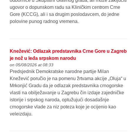
odbornice u Skupštini Glavnog grada, ali može zaključiti
ugovor o dopunskom radu sa Kliničkim centrom Crne
Gore (KCCG), ali i sa drugim poslodavcem, do jedne
polovine punog radnog vremena.
Knežević: Odlazak predstavnika Crne Gore u Zagreb
je nož u leđa srpskom narodu
on 05/08/2026 at 08:33
Predsjednik Demokratske narodne partije Milan
Knežević poručio je na pomenu žrtvama akcije „Oluja“ u
Mrkonjić Gradu da je odlazak predstavnika crnogorske
vlasti na obilježavanje u Zagrebu čin izdaje zajedničke
istorije i srpskog naroda, optužujući dosadašnje
crnogorske vlade za niz poteza koje je ocijenio kao
veleizdaju.