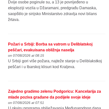
Dvije osobe poginule su, a 13 je povrijeđeno u
eksploziji vozila u Džaramani, predgrađu Damaska,
saopštilo je sirijsko Ministarstvo zdravlja novi bilans
žrtava.
Požari u Srbiji: Borba sa vatrom u Deliblatskoj
peščari, evakuisana obližnja naselja
on 07/08/2026 at 08:15
U Srbiji gori više požara, najteže stanje u Deliblakstkoj
peščari i u Ibarskoj klisuri kod Kraljeva.
Zajedno gradimo zelenu Podgoricu: Kancelarija za
mlade poziva građane da podijele svoje ideje
on 07/08/2026 at 07:51
U okviru programa obilježavanja Međunarodnog dana