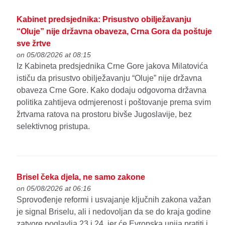
Kabinet predsjednika: Prisustvo obilježavanju
“Oluje” nije državna obaveza, Crna Gora da poštuje
sve žrtve
on 05/08/2026 at 08:15
Iz Kabineta predsjednika Crne Gore jakova Milatovića
ističu da prisustvo obilježavanju “Oluje” nije državna
obaveza Crne Gore. Kako dodaju odgovorna državna
politika zahtijeva odmjerenost i poštovanje prema svim
žrtvama ratova na prostoru bivše Jugoslavije, bez
selektivnog pristupa.
Brisel čeka djela, ne samo zakone
on 05/08/2026 at 06:16
Sprovođenje reformi i usvajanje ključnih zakona važan
je signal Briselu, ali i nedovoljan da se do kraja godine
zatvore poglavlja 23 i 24, jer će Evropska unija pratiti i