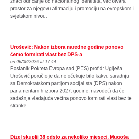
znači odricanje od nacionalnog identiteta, već otvara
prostor za njegovu afirmaciju i promociju na evropskom i
svjetskom nivou.
Urošević: Nakon izbora naredne godine ponovo
ćemo formirati vlast bez DPS-a
on 05/08/2026 at 17:44
Poslanik Pokreta Evropa sad (PES) prof.dr Uglješa
Urošević poručio je da ne očekuje bilo kakvu saradnju
sa Demokratskom partijom socijalista (DPS) nakon
parlamentarnih izbora 2027. godine, navodeći da će
sadašnja vladajuća većina ponovo formirati vlast bez te
stranke.
Dizel skuplji 38 odsto za nekoliko mjeseci, Mugoša