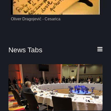
Oliver Dragojević - Cesarica
Mas
News Tabs