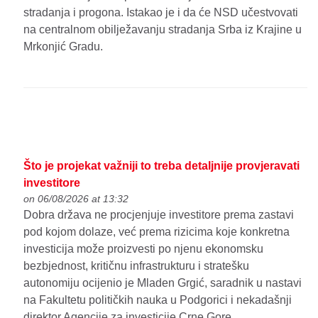
stradanja i progona. Istakao je i da će NSD učestvovati
na centralnom obilježavanju stradanja Srba iz Krajine u
Mrkonjić Gradu.
Što je projekat važniji to treba detaljnije provjeravati
investitore
on 06/08/2026 at 13:32
Dobra država ne procjenjuje investitore prema zastavi
pod kojom dolaze, već prema rizicima koje konkretna
investicija može proizvesti po njenu ekonomsku
bezbjednost, kritičnu infrastrukturu i stratešku
autonomiju ocijenio je Mladen Grgić, saradnik u nastavi
na Fakultetu političkih nauka u Podgorici i nekadašnji
direktor Agencije za investicije Crne Gore.