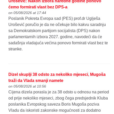
Urošević: Nakon izbora naredne godine ponovo
ćemo formirati vlast bez DPS-a
on 05/08/2026 at 17:44
Poslanik Pokreta Evropa sad (PES) prof.dr Uglješa
Urošević poručio je da ne očekuje bilo kakvu saradnju
sa Demokratskom partijom socijalista (DPS) nakon
parlamentarnih izbora 2027. godine, navodeći da će
sadašnja vladajuća većina ponovo formirati vlast bez te
stranke.
Dizel skuplji 38 odsto za nekoliko mjeseci, Mugoša
traži da Vlada smanji namete
on 05/08/2026 at 10:56
Cijena dizela porasla je za 38 odsto u odnosu na period
od prije nekoliko mjeseci, zbog čega predsjednik Kluba
poslanika Evropskog saveza Boris Mugoša poziva
Vladu da iskoristi zakonske mogućnosti za dodatno