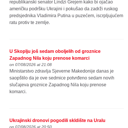
republikanski senator Lindzi Grejem kako bi ojačao
američku podršku Ukrajini i pokušao da zadrži ruskog
predsjednika Vladimira Putina u puzećem, iscrpljujućem
ratu protiv te zemlje.
U Skoplju još sedam oboljelih od groznice
Zapadnog Nila koju prenose komarci
on 07/08/2026 at 21:08
Ministarstvo zdravlja Sjeverne Makedonije danas je
saopštilo da je ove sedmice potvrđeno sedam novih
slučajeva groznice Zapadnog Nila koju prenose
komarci.
Ukrajinski dronovi pogodili skldište na Uralu
on 07/08/2026 at 20:50