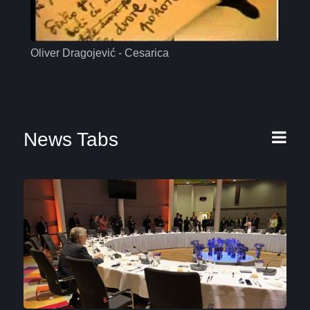
Oliver Dragojević - Cesarica
Mas
News Tabs