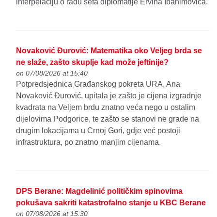
interpelaciju o radu šefa diplomatije Ervina Ibahimovića.
Novaković Đurović: Matematika oko Veljeg brda se
ne slaže, zašto skuplje kad može jeftinije?
on 07/08/2026 at 15:40
Potpredsjednica Građanskog pokreta URA, Ana
Novaković Đurović, upitala je zašto je cijena izgradnje
kvadrata na Veljem brdu znatno veća nego u ostalim
dijelovima Podgorice, te zašto se stanovi ne grade na
drugim lokacijama u Crnoj Gori, gdje već postoji
infrastruktura, po znatno manjim cijenama.
DPS Berane: Magdelinić političkim spinovima
pokušava sakriti katastrofalno stanje u KBC Berane
on 07/08/2026 at 15:30