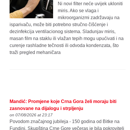
Ni novi filter neće uvijek ukloniti
miris. Ako se vlaga i
mikroorganizmi zadržavaju na
isparivaču, može biti potrebno stručno čišćenje i
dezinfekcija ventilacionog sistema. Sladunjav miris,
masan film na staklu ili vlažan tepih mogu upućivati i na
curenje rashladne tečnosti ili odvoda kondenzata, što
traži pregled mehaničara
Mandić: Promjene koje Crna Gora želi moraju biti
zasnovane na dijalogu i strpljenju
on 07/08/2026 at 23:17
Povodom značajnog jubileja - 150 godina od Bitke na
Fundini, Skupština Crne Gore večeras je bila pokrovitelj